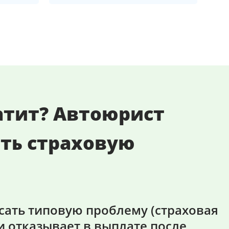
атит? Автоюрист
ть страховую
сать типовую проблему (страховая
 отказывает в выплате после