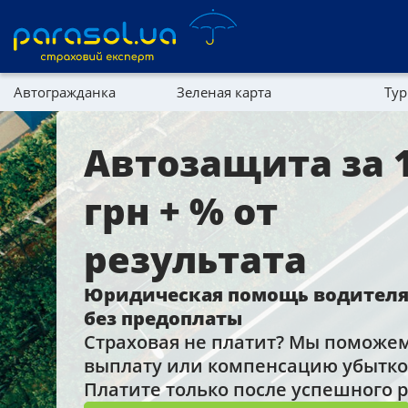
Автогражданка
Зеленая карта
Тур
Реферальная программа
Имущество
Автозащита за 
Справочник компаний
грн + % от
Партнерская программа
результата
Юридическая помощь водителям
без предоплаты
Страховая не платит? Мы поможе
выплату или компенсацию убытков
Платите только после успешного р