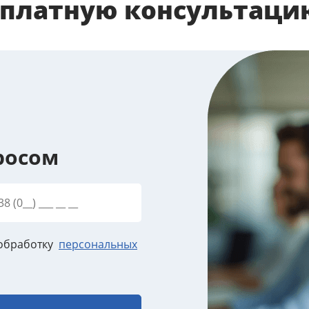
сплатную консультаци
росом
 обработку
персональных