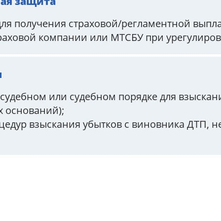
ная защита
ля получения страховой/регламентной выпла
раховой компании или МТСБУ при урегулиров
ы
удебном или судебном порядке для взыскани
 оснований);
дур взыскания убытков с виновника ДТП, н