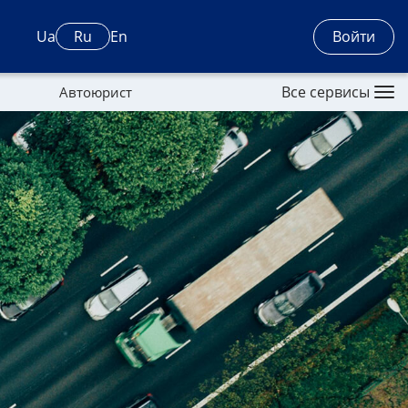
Войти
Ua
Ru
En
Все сервисы
Автоюрист