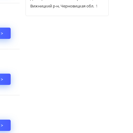
Вижницкий р-н, Черновицкая обл.
1
 >
 >
 >