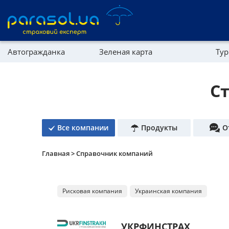
Автогражданка
Зеленая карта
Тур
Реферальная программа
Имущество
С
Справочник компаний
Партнерская программа
Все компании
Продукты
О
Главная >
Справочник компаний
Рисковая компания
Украинская компания
УКРФИНСТРАХ