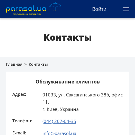
(044) 207-04-35
Войти
(093) 170-33-90
Ua
Ru
En
Контакты
Все сервисы
Автогражданка
Главная
>
Контакты
Зеленая карта
Обслуживание клиентов
Туристическая
Адрес:
01033, ул. Саксаганського 38б, офис
Автозащита
11,
г. Киев, Украина
КАСКО
Телефон:
(044) 207-04-35
Автоюрист
E-mail:
info@parasol.ua