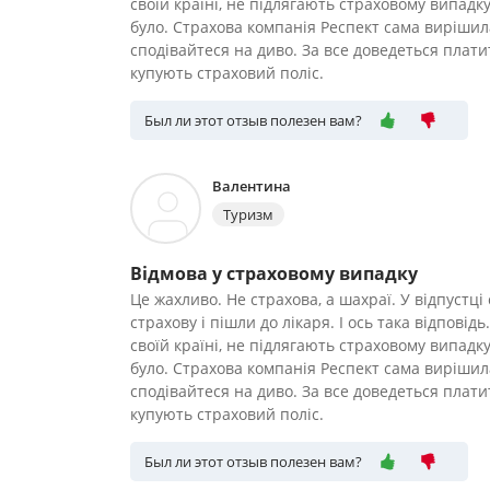
своїй країні, не підлягають страховому випадк
було. Страхова компанія Респект сама вирішил
сподівайтеся на диво. За все доведеться плат
купують страховий поліс.
Был ли этот отзыв полезен вам?
Валентина
Туризм
Відмова у страховому випадку
Це жахливо. Не страхова, а шахраї. У відпустц
страхову і пішли до лікаря. І ось така відповід
своїй країні, не підлягають страховому випадк
було. Страхова компанія Респект сама вирішил
сподівайтеся на диво. За все доведеться плат
купують страховий поліс.
Был ли этот отзыв полезен вам?