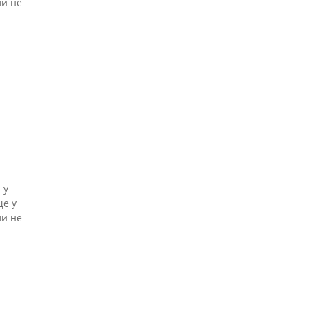
ли не
 у
ще у
ли не