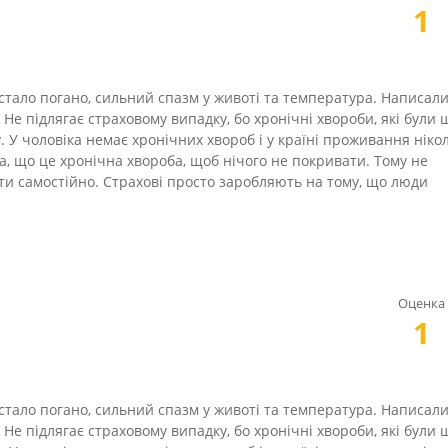
1
і стало погано, сильний спазм у животі та температура. Написали
ь. Не підлягає страховому випадку, бо хронічні хвороби, які були 
у. У чоловіка немає хронічних хвороб і у країні проживання ніко
а, що це хронічна хвороба, щоб нічого не покривати. Тому не
ити самостійно. Страхові просто заробляють на тому, що люди
Оценка
1
і стало погано, сильний спазм у животі та температура. Написали
ь. Не підлягає страховому випадку, бо хронічні хвороби, які були 