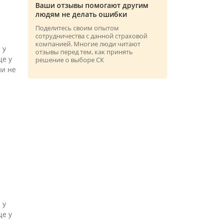
Ваши отзывы помогают другим
людям не делать ошибки
Поделитесь своим опытом
сотрудничества с данной страховой
компанией. Многие люди читают
 у
отзывы перед тем, как принять
ще у
решение о выборе СК
ли не
 у
ще у