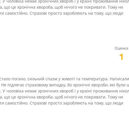
у. У чоловіка немає хронічних хвороб і у країні проживання ніко
а, що це хронічна хвороба, щоб нічого не покривати. Тому не
ити самостійно. Страхові просто заробляють на тому, що люди
Оценка
1
і стало погано, сильний спазм у животі та температура. Написали
ь. Не підлягає страховому випадку, бо хронічні хвороби, які були 
у. У чоловіка немає хронічних хвороб і у країні проживання ніко
а, що це хронічна хвороба, щоб нічого не покривати. Тому не
ити самостійно. Страхові просто заробляють на тому, що люди