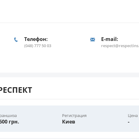
Телефон:
E-mail:
(048) 777 50 03
respect@respectin
 РЕСПЕКТ
раншиза
Регистрация
Цена
600 грн.
Киев
-