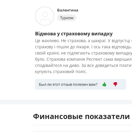
Валентина
Туризм
Відмова у страховому випадку
Це жахливо. Не страхова, а шахраї. У відпустц
страхову і пішли до лікаря. І ось така відповід
своїй країні, не підлягають страховому випадк
було. Страхова компанія Респект сама вирішил
сподівайтеся на диво. За все доведеться плат
купують страховий поліс.
Был ли этот отзыв полезен вам?
Финансовые показатели