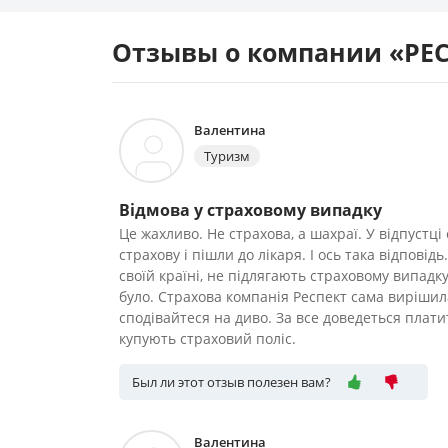
Отзывы о компании «РЕ
Валентина
Туризм
Відмова у страховому випадку
Це жахливо. Не страхова, а шахраї. У відпустц
страхову і пішли до лікаря. І ось така відповід
своїй країні, не підлягають страховому випадк
було. Страхова компанія Респект сама вирішил
сподівайтеся на диво. За все доведеться плат
купують страховий поліс.
Был ли этот отзыв полезен вам?
Валентина