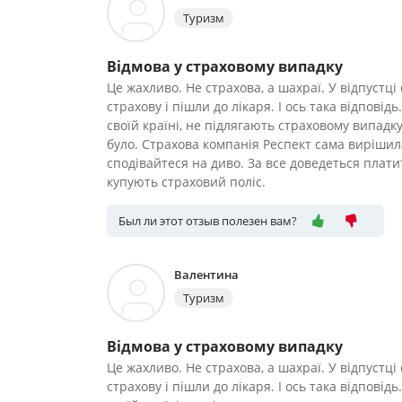
Туризм
Відмова у страховому випадку
Це жахливо. Не страхова, а шахраї. У відпустц
страхову і пішли до лікаря. І ось така відповід
своїй країні, не підлягають страховому випадк
було. Страхова компанія Респект сама вирішил
сподівайтеся на диво. За все доведеться плат
купують страховий поліс.
Был ли этот отзыв полезен вам?
Валентина
Туризм
Відмова у страховому випадку
Це жахливо. Не страхова, а шахраї. У відпустц
страхову і пішли до лікаря. І ось така відповід