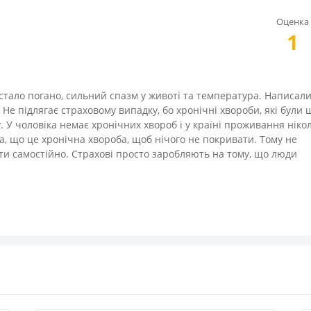
Оценка
1
і стало погано, сильний спазм у животі та температура. Написали
ь. Не підлягає страховому випадку, бо хронічні хвороби, які були 
у. У чоловіка немає хронічних хвороб і у країні проживання ніко
а, що це хронічна хвороба, щоб нічого не покривати. Тому не
ити самостійно. Страхові просто заробляють на тому, що люди