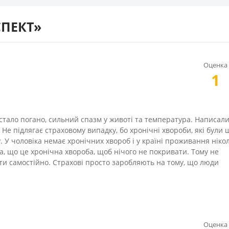
СПЕКТ»
Оценка
1
і стало погано, сильний спазм у животі та температура. Написали
ь. Не підлягає страховому випадку, бо хронічні хвороби, які були 
у. У чоловіка немає хронічних хвороб і у країні проживання ніко
а, що це хронічна хвороба, щоб нічого не покривати. Тому не
ити самостійно. Страхові просто заробляють на тому, що люди
Оценка