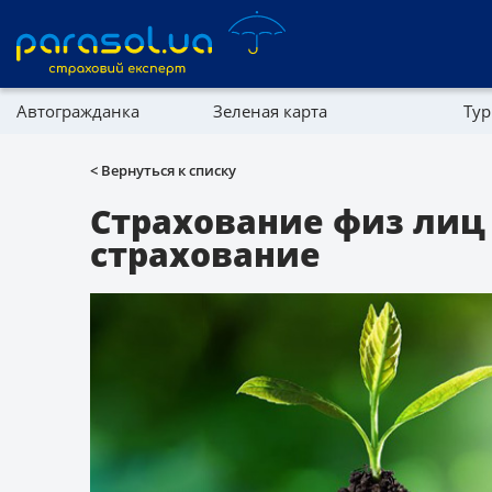
Автогражданка
Зеленая карта
Тур
Реферальная программа
Имущество
< Вернуться к списку
Справочник компаний
Страхование физ лиц
страхование
Партнерская программа