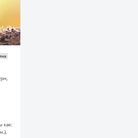
ина
грн,
 как:
н.),