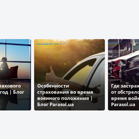
ВУСО
ЮНИВЕС
ЗДОРОВО
ПРОСТО-страхование
КНЯЖА
АИГ УКРАИНА
АХА Страхование
рахового
Особенности
Где застр
год | Блог
ДИМ Страхование
страхования во время
КРЕДО
от обстрел
военного положения |
время войн
Блог Parasol.ua
Parasol.ua
УНИКА Жизнь
АЛЬФА-ГАРАНТ
ТАЛИСМАН Страхование
ОРАНТА