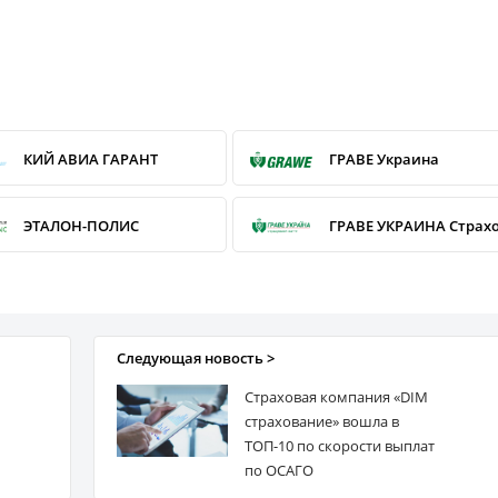
КИЙ АВИА ГАРАНТ
ГРАВЕ Украина
ЭТАЛОН-ПОЛИС
ЭКСПРЕСС СТРАХОВАНИЕ
АСКА
Следующая новость >
АЛЬФА Страхование
Страховая компания «DIM
страхование» вошла в
ДОМИНАНТА
UNIVERSALNA
ТОП-10 по скорости выплат
по ОСАГО
UTICO (УТСК)
МЕТЛАЙФ