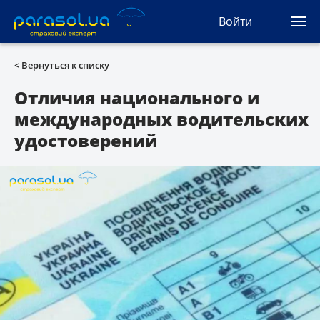
(044) 207-04-35
Войти
(093) 170-33-90
Ua
Ru
En
< Вернуться к списку
Все сервисы
Отличия национального и
международных водительских
Автогражданка
удостоверений
Зеленая карта
Туристическая
Автозащита
КАСКО
Автоюрист