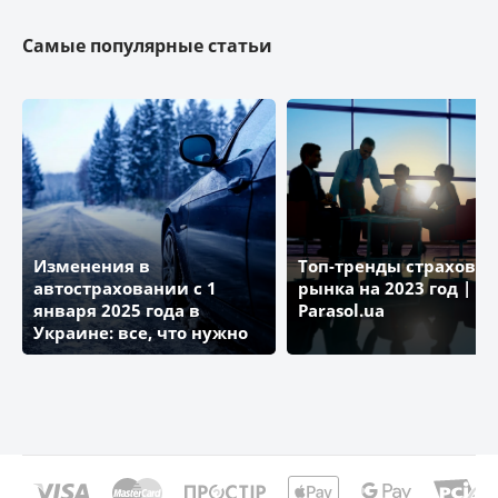
Самые популярные статьи
ПРОКСИМА
ЭКСПРЕСС СТРАХОВАНИЕ
АСКА
САЛАМАНДРА
Изменения в
Топ-тренды страховог
автостраховании с 1
рынка на 2023 год | Бл
января 2025 года в
Parasol.ua
АЛЬФА Страхование
Украине: все, что нужно
знать
ЕЙГОН ЛАЙФ УКРАИНА (Aegon)
КАРДИФ (Cardif)