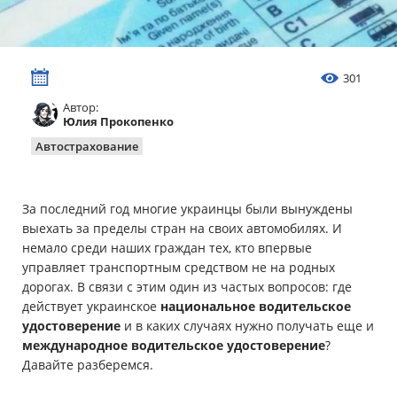
Имущество
Справочник компаний
301
Автор:
Новости
Юлия Прокопенко
Автострахование
Партнерская программа
Реферальная программа
За последний год многие украинцы были вынуждены
выехать за пределы стран на своих автомобилях. И
немало среди наших граждан тех, кто впервые
управляет транспортным средством не на родных
дорогах. В связи с этим один из частых вопросов: где
действует украинское
национальное водительское
удостоверение
и в каких случаях нужно получать еще и
международное водительское удостоверение
?
Давайте разберемся.