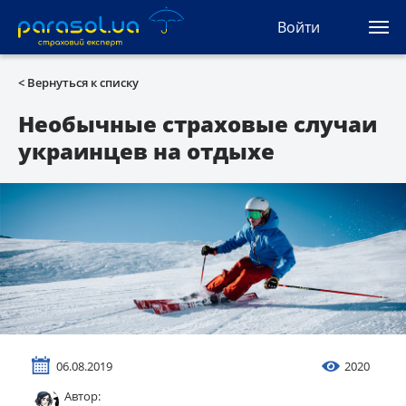
(044) 207-04-35
Войти
(093) 170-33-90
Ua
Ru
En
< Вернуться к списку
Все сервисы
Необычные страховые случаи
украинцев на отдыхе
Автогражданка
Зеленая карта
Туристическая
Автозащита
КАСКО
06.08.2019
2020
Автоюрист
Автор: