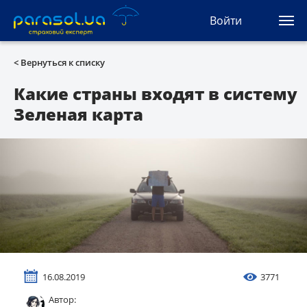
(044) 207-04-35
Войти
(093) 170-33-90
Ua
Ru
En
< Вернуться к списку
Все сервисы
Какие страны входят в систему
Зеленая карта
Автогражданка
Зеленая карта
Туристическая
Автозащита
КАСКО
16.08.2019
3771
Автоюрист
Автор: