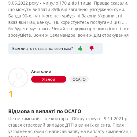
9.06.2022 року - минуло 170 днів і тиша. Правда сказали,
що можуть виплати 35% від загальної узгодженої суми.
Банда 90-х. Їм нічого не турбує- ні Закони України , ні
вказівки Нац.Банку... НЕ користуйтесь послугами цїєї ...,
бо будете мучатись. Читайте відгуки про них в інеті і все
зрозумієте. Вони ж Саламандра, вони ж Дім страхування
Был ли этот отзыв полезен вам?
Анатолий
Я злой
ОСАГО
1
Відмова в виплаті по ОСАГО
Це не компанія - це контора . Обгрунтовую - 9.11.2021 р
стався страховий випадок ДТП з вини їх клієнта. Після
узгодження суми я написав заяву на виплату компенсації