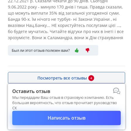
22.12.2021 р. Сказали чекати до 90 днів. Сьогодні
9.06.2022 року - минуло 170 днів і тиша. Правда сказали,
що можуть виплати 35% від загальної узгодженої суми.
Банда 90-х. Їм нічого не турбує- ні Закони України , ні
вказівки Нац.Банку... НЕ користуйтесь послугами цїєї ...,
бо будете мучатись. Читайте відгуки про них в інеті і все
зрозумієте. Вони ж Саламандра, вони ж Дім страхування
Был ли этот отзыв полезен вам?
Посмотреть все отзывы
4
Оставить отзыв
Мы передадим Ваш отзыв в страховую компанию. Есть
большая вероятность, что отзыв прочитает руководство
СК
Написать отзыв