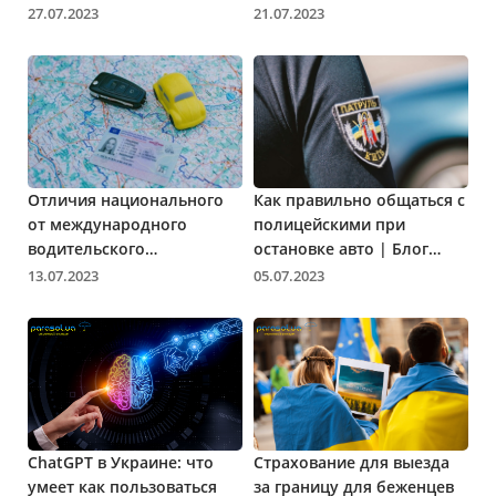
Parasol.ua
оформления | Блог
27.07.2023
21.07.2023
Parasol.ua
Отличия национального
Как правильно общаться с
от международного
полицейскими при
водительского
остановке авто | Блог
удостоверения | Блог
Parasol.ua
13.07.2023
05.07.2023
Parasol.ua
ChatGPT в Украине: что
Страхование для выезда
умеет как пользоваться
за границу для беженцев