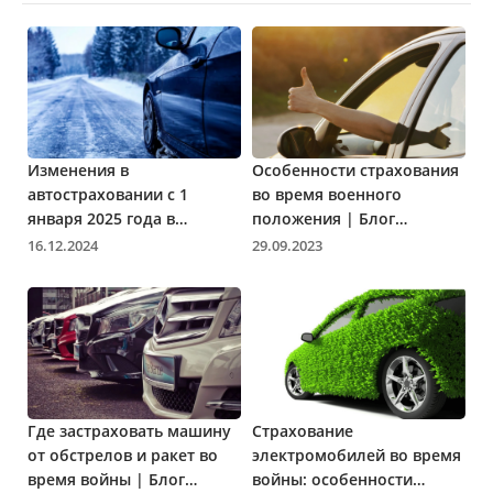
Изменения в
Особенности страхования
автостраховании с 1
во время военного
января 2025 года в
положения | Блог
Украине: все, что нужно
Parasol.ua
16.12.2024
29.09.2023
знать
Где застраховать машину
Страхование
от обстрелов и ракет во
электромобилей во время
время войны | Блог
войны: особенности