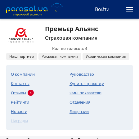
(044) 207-04-35
Войти
(093) 170-33-90
Ua
Ru
En
Премьєр Альянс
Страховая компания
Все сервисы
Кол-во голосов: 4
Автогражданка
Наш партнер
Рисковая компания
Украинская компания
Зеленая карта
О компании
Руководство
Контакты
Купить страховку
Туристическая
Отзывы
Фин. показатели
4
Автозащита
Рейтинги
Отделения
Новости
Лицензии
КАСКО
Награды
Автоюрист