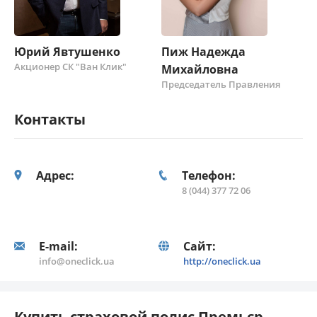
Юрий Явтушенко
Пиж Надежда
Акционер СК "Ван Клик"
Михайловна
Председатель Правления
Контакты
Адрес:
Телефон:
8 (044) 377 72 06
E-mail:
Сайт:
info@oneclick.ua
http://oneclick.ua
Купить страховой полис Премьєр