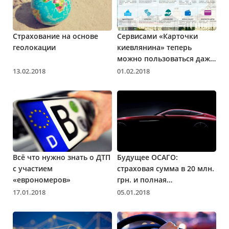
Страхование на основе
Сервисами «Карточки
геолокации
киевлянина» теперь
можно пользоваться даже
не имея физической карты
13.02.2018
01.02.2018
Всё что нужно знать о ДТП
Будущее ОСАГО:
с участием
страховая сумма в 20 млн.
«еврономеров»
грн. и полная
компенсация ремонта
17.01.2018
05.01.2018