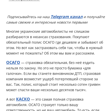
Имущество
Telegram канал
Подписывайтесь на наш
и получайте
Справочник компаний
самые свежие и интересные новости первыми
Новости
Многие украинские автомобилисты не слишком
разбираются в нюансах страхования. Покупают
Партнерская программа
обязательный полис ОСАГО где дешевле и забывают об
этом. Но вот как застраховать себя так, чтобы в нужный
Реферальная программа
момент не пожалеть? Об этом мы вам и расскажем.
ОСАГО
— страховка обязательная, без неё ездить
нельзя по закону. Но это не просто бумажка «для
галочки». Если вы станете виновником ДТП, страховая
компания возместит ущерб потерпевшей стороне за
вас. Так, полис, который стоит несколько сотен гривен
может спасти ваши несколько десятков тысяч.
КАСКО
А вот
— это самая полная страховка
автомобиля. ОСАГО страхует только вашу
ответственность, но не ваш автомобиль. То есть, если