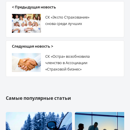
ВУСО
< Предыдущая новость
СК «Экспо Страхование»
ПЗУ Украина
снова среди лучших
ПРОВИДНА
Следующая новость >
СК «Остра» возобновила
КРАИНА
членство в Ассоциации
«Страховой бизнес»
ЕВРОИНС Украина
Премьєр Альянс
Самые популярные статьи