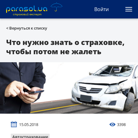
(044) 207-04-35
Войти
(093) 170-33-90
Ua
Ru
En
< Вернуться к списку
Все сервисы
Что нужно знать о страховке,
чтобы потом не жалеть
Автогражданка
Зеленая карта
Туристическая
Автозащита
КАСКО
15.05.2018
3398
Автоюрист
Автострахование