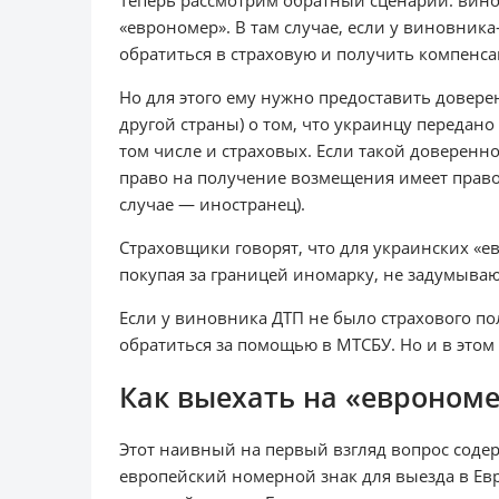
Теперь рассмотрим обратный сценарий: вино
«еврономер». В там случае, если у виновника
обратиться в страховую и получить компенс
Но для этого ему нужно предоставить довер
другой страны) о том, что украинцу переда
том числе и страховых. Если такой доверенно
право на получение возмещения имеет право
случае — иностранец).
Страховщики говорят, что для украинских «е
покупая за границей иномарку, не задумыва
Если у виновника ДТП не было страхового по
обратиться за помощью в МТСБУ. Но и в этом
Как выехать на «еврономе
Этот наивный на первый взгляд вопрос соде
европейский номерной знак для выезда в Ев