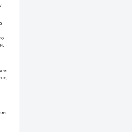
у
ой
то
и,
 для
жно,
 он