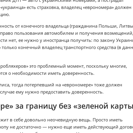
вник ДТП — авто с украинскими номерами, а пострадал
-«украинца» есть страховка, владелец «еврономера» должен
ацию.
енность от конечного владельца (гражданина Польши, Литв
но право пользования автомобилем и получения возмещений,
сти нет, ее нужно у иностранца получить: по закону Украи
 только конечный владелец транспортного средства (в дан
вробляхеров» это проблемный момент, поскольку многие,
ются о необходимости иметь доверенность.
лиса, тогда потерпевший на «еврономере» тоже должен
 случае ему нужно предоставить доверенность.
ре» за границу без «зеленой карты
ржит в себе довольно неочевидную вещь. Просто иметь
ропу не достаточно — нужно еще иметь действующий догов