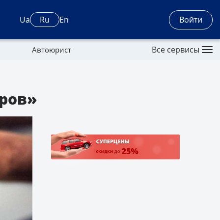
Войти
Ua
Ru
En
Все сервисы
Автоюрист
еров»