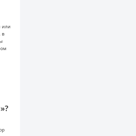
ы или
 в
ны
ном
»?
ор