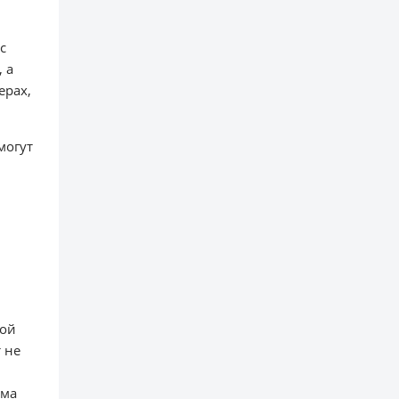
с
 а
ерах,
могут
ной
 не
ема