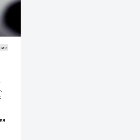
ние
е
,
с
ая