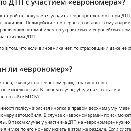
ло ДТП с участием «еврономера»?
 которой не получается уладить «европротоколом», при ДТП 
 полицию. Полицейские, во-первых, составят схему аварии,
управлявших автомобилем на украинских и европейских ном
участниками ДТП.
о в том, что если виновника нет, то страховщики даже не с
ан ли «еврономер»?
нцев, ездящих на «еврономерах», страхуют свою
ные исключения. В любом случае, убедиться, есть ли у
но на сайте МТСБУ.
инності полісу» (красная кнопка в правом верхнем углу глав
номеру автомобиля. В случае с «еврономерами» поиск может
лы. В таком случае у участника ДТП на «еврономере» нужно
ия и уже по его номеру искать в этом же разделе. Если сист