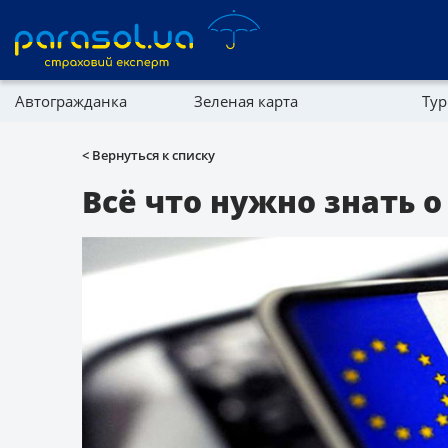
Автогражданка
Зеленая карта
Тур
Реферальная программа
Имущество
< Вернуться к списку
Справочник компаний
Всё что нужно знать 
Партнерская программа