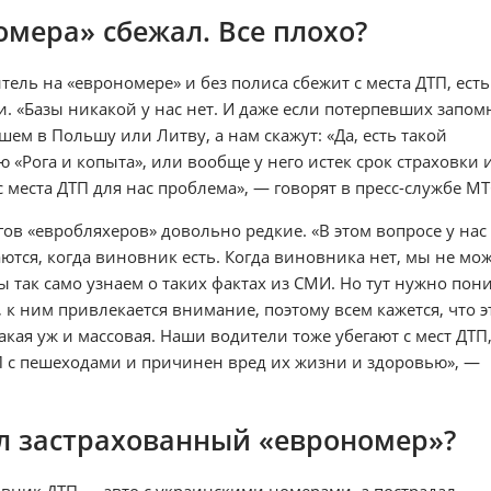
омера» сбежал. Все плохо?
тель на «еврономере» и без полиса сбежит с места ДТП, есть
и. «Базы никакой у нас нет. И даже если потерпевших запо
шем в Польшу или Литву, а нам скажут: «Да, есть такой
«Рога и копыта», или вообще у него истек срок страховки 
с места ДТП для нас проблема», — говорят в пресс-службе МТ
ов «евробляхеров» довольно редкие. «В этом вопросе у нас
ются, когда виновник есть. Когда виновника нет, мы не мо
 так само узнаем о таких фактах из СМИ. Но тут нужно пон
 к ним привлекается внимание, поэтому всем кажется, что э
акая уж и массовая. Наши водители тоже убегают с мест ДТП,
П с пешеходами и причинен вред их жизни и здоровью», —
ал застрахованный «еврономер»?