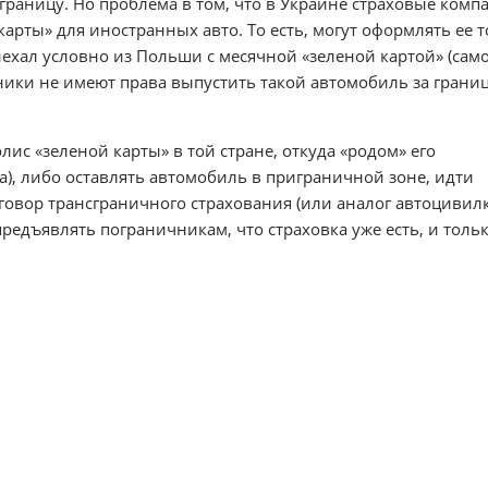
з границу. Но проблема в том, что в Украине страховые комп
арты» для иностранных авто. То есть, могут оформлять ее 
иехал условно из Польши с месячной «зеленой картой» (сам
чники не имеют права выпустить такой автомобиль за грани
лис «зеленой карты» в той стране, откуда «родом» его
а), либо оставлять автомобиль в приграничной зоне, идти
говор трансграничного страхования (или аналог автоцивил
 предъявлять пограничникам, что страховка уже есть, и толь