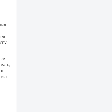
мнил
и он
СБУ.
жем
имать,
то
 и, к