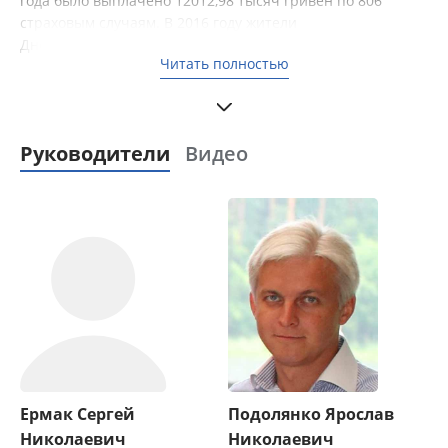
года было выплачено 12012,98 тысяч гривен по 806
страховым случаям. В 2016 году жители
Днепродзержинска выбрали страховщика, благодаря
Читать полностью
чему по версии газеты “Событие”, компании было
присуждено звание “Гордость года”.
Руководители
Видео
Ермак Сергей
Подолянко Ярослав
Николаевич
Николаевич