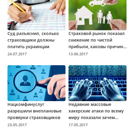
Суд разъяснил, сколько
Страховой рынок показал
страховщики должны
снижение по чистой
платить украинцам
прибыли, каковы причины
и что ждёт рынок в
24.07.2017
13.06.2017
будущем
Нацкомфинуслуг
Недавние массовые
разрешили внеплановые
хакерские атаки по всему
проверки страховщиков
миру показали зачем
нужно кибер-страхование
23.05.2017
17.05.2017