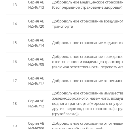
Серия АВ
Добровольное медицинское страхование
13
№546713
(беспрерывное страхование здоровья)
Серия АВ
Добровольное страхование воздушного
14
№546720
транспорта
Серия АВ
15
Добровольное страхование медицинских 
№546714
Добровольное страхование гражданской
Серия АВ
16
ответственности владельцев транспортны
№546708
(включая ответственность перевозчика)
Серия АВ
17
Добровольное страхование от несчастных
№546717
Добровольное страхование имущества (
железнодорожного, наземного, воздушно
Серия АВ
18
водного транспорта (морского внутренне
№546712
других видов водного транспорта), грузов
(грузобагажа))
Серия АВ
Добровольное страхование от огневых ри
19
№546709
рисков стихийных бедствий