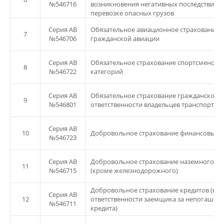
№546716
возникновения негативных последствий 
перевозке опасных грузов
Серия АВ
Обязательное авиационное страхование
7
№546706
гражданской авиации
Серия АВ
Обязательное страхование спортсменов 
8
№546722
категорий
Серия АВ
Обязательное страхование гражданско-п
9
№546801
ответственности владельцев транспортны
Серия АВ
10
Добровольное страхование финансовых 
№546723
Серия АВ
Добровольное страхование наземного тр
11
№546715
(кроме железнодорожного)
Добровольное страхование кредитов (в т
Серия АВ
12
ответственности заемщика за непогашен
№546711
кредита)