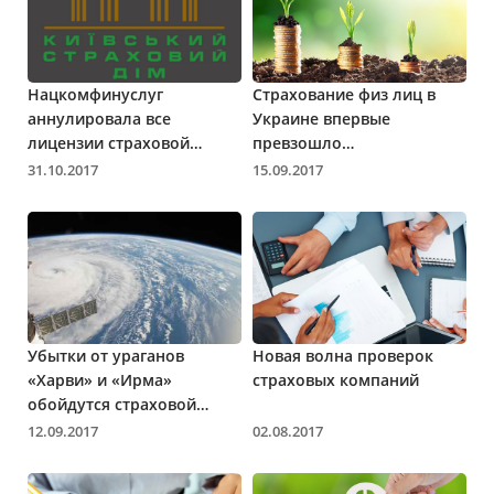
Нацкомфинуслуг
Страхование физ лиц в
аннулировала все
Украине впервые
лицензии страховой
превзошло
компании «Киевский
корпоративное
31.10.2017
15.09.2017
страховой дом»
страхование
Убытки от ураганов
Новая волна проверок
«Харви» и «Ирма»
страховых компаний
обойдутся страховой
отрасли в $200 млрд
12.09.2017
02.08.2017