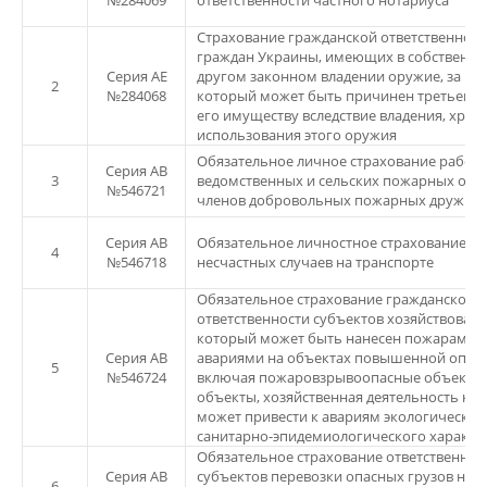
№284069
ответственности частного нотариуса
Cтрахование гражданской ответственност
граждан Украины, имеющих в собственно
Серия АЕ
другом законном владении оружие, за вре
2
№284068
который может быть причинен третьему 
его имуществу вследствие владения, хран
использования этого оружия
Обязательное личное страхование работ
Серия АВ
3
ведомственных и сельских пожарных охр
№546721
членов добровольных пожарных дружин 
Серия АВ
Обязательное личностное страхование от
4
№546718
несчастных случаев на транспорте
Обязательное страхование гражданской
ответственности субъектов хозяйствования
который может быть нанесен пожарами 
Серия АВ
авариями на объектах повышенной опасн
5
№546724
включая пожаровзрывоопасные объекты
объекты, хозяйственная деятельность ко
может привести к авариям экологическог
санитарно-эпидемиологического характе
Обязательное страхование ответственнос
Серия АВ
субъектов перевозки опасных грузов на с
6