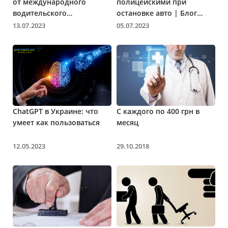
от международного
полицейскими при
водительского
остановке авто | Блог
удостоверения | Блог
Parasol.ua
13.07.2023
05.07.2023
Parasol.ua
ChatGPT в Украине: что
С каждого по 400 грн в
умеет как пользоваться
месяц
12.05.2023
29.10.2018