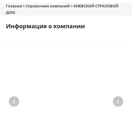
Главная >
Справочник компаний >
КИЕВСКИЙ СТРАХОВОЙ
Имущество
ДОМ
Справочник компаний
Информация о компании
Новости
Партнерская программа
Реферальная программа