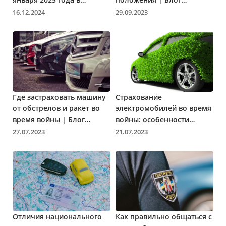
Украине: все, что нужно
Parasol.ua
16.12.2024
29.09.2023
знать
Где застраховать машину
Страхование
от обстрелов и ракет во
электромобилей во время
время войны | Блог
войны: особенности
Parasol.ua
оформления | Блог
27.07.2023
21.07.2023
Parasol.ua
Отличия национального
Как правильно общаться с