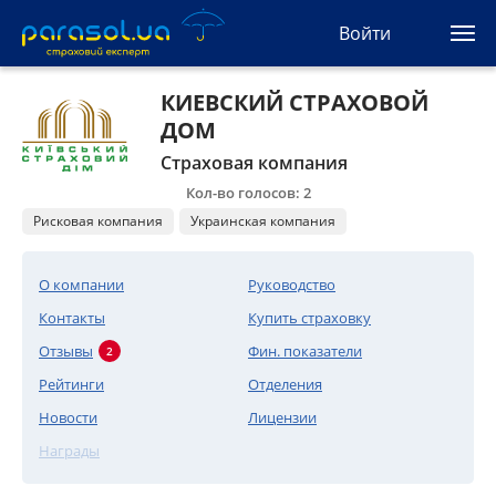
(044) 207-04-35
Войти
(093) 170-33-90
Ua
Ru
En
КИЕВСКИЙ СТРАХОВОЙ
ДОМ
Все сервисы
Страховая компания
Автогражданка
Кол-во голосов: 2
Рисковая компания
Украинская компания
Зеленая карта
О компании
Руководство
Туристическая
Контакты
Купить страховку
Отзывы
Фин. показатели
2
Автозащита
Рейтинги
Отделения
Новости
КАСКО
Лицензии
Награды
Автоюрист