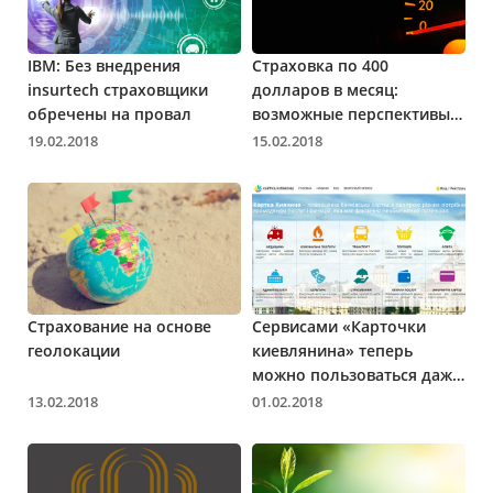
IBM: Без внедрения
Страховка по 400
insurtech страховщики
долларов в месяц:
обречены на провал
возможные перспективы
для украинских водителей
19.02.2018
15.02.2018
Страхование на основе
Сервисами «Карточки
геолокации
киевлянина» теперь
можно пользоваться даже
не имея физической карты
13.02.2018
01.02.2018