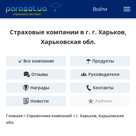
(044) 207-04-35
Войти
(093) 170-33-90
Ua
Ru
En
Страховые компании в г. г. Харьков,
Все сервисы
Харьковская обл.
Автогражданка
Все компании
Продукты
Зеленая карта
Отзывы
Руководители
Туристическая
Награды
Контакты
Автозащита
Новости
Рейтинг
КАСКО
Главная >
Справочник компаний >
г. Харьков, Харьковская
обл.
Автоюрист