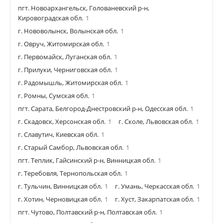
пгт. Новоархангельск, Голованевский р-н,
Кировоградская обл.
1
г. Нововолынск, Волынская обл.
1
г. Овруч, Житомирская обл.
1
г. Первомайск, Луганская обл.
1
г. Прилуки, Черниговская обл.
1
г. Радомышль, Житомирская обл.
1
г. Ромны, Сумская обл.
1
пгт. Сарата, Белгород-Днестровский р-н, Одесская обл.
1
г. Скадовск, Херсонская обл.
1
г. Сколе, Львовская обл.
1
г. Славутич, Киевская обл.
1
г. Старый Самбор, Львовская обл.
1
пгт. Теплик, Гайсинский р-н, Винницкая обл.
1
г. Теребовля, Тернопольская обл.
1
г. Тульчин, Винницкая обл.
1
г. Умань, Черкасская обл.
1
г. Хотин, Черновицкая обл.
1
г. Хуст, Закарпатская обл.
1
пгт. Чутово, Полтавский р-н, Полтавская обл.
1