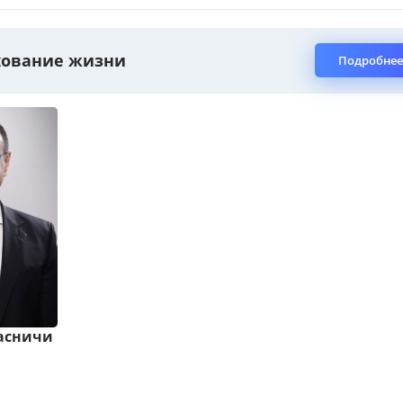
хование жизни
Подробнее
расничи