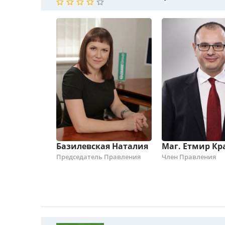
Базилевская Наталия
Маг. Етмир К
Председатель Правления
Член Правления