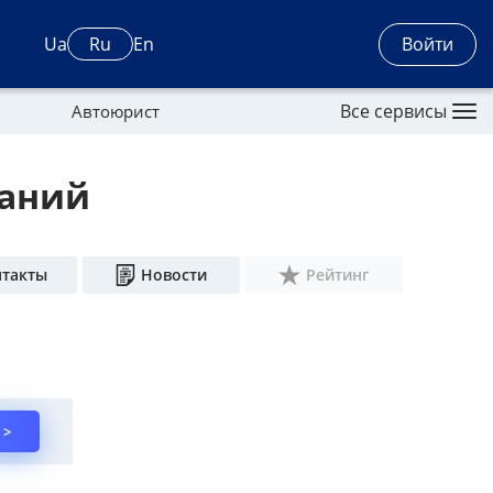
Войти
Ua
Ru
En
Все сервисы
Автоюрист
паний
нтакты
Новости
Рейтинг
 >