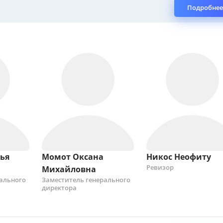
Подробнее
ья
Момот Оксана
Никос Неофиту
Ревизор
Михайловна
рального
Заместитель генерального
директора