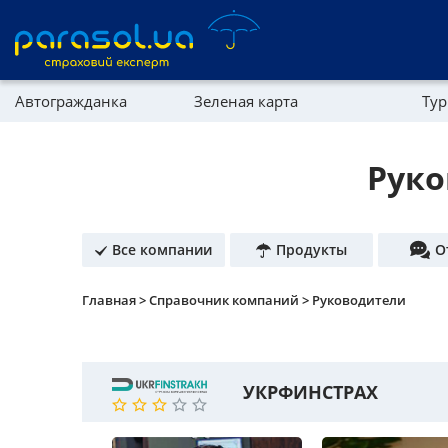
Автогражданка
Зеленая карта
Тур
Реферальная программа
Имущество
Руко
Справочник компаний
Партнерская программа
Все компании
Продукты
О
Главная >
Справочник компаний >
Руководители
УКРФИНСТРАХ