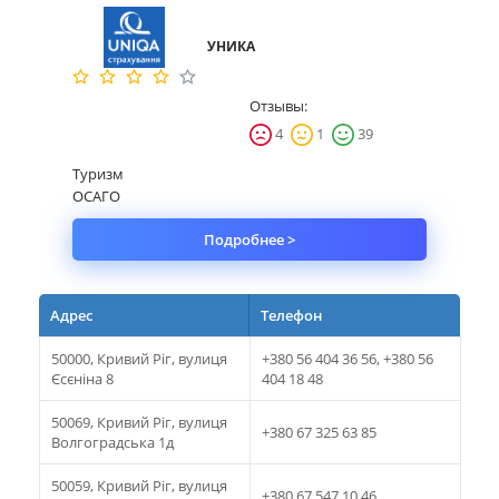
Имущество
УНИКА
Справочник компаний
Отзывы:
4
1
39
Новости
Туризм
Партнерская программа
ОСАГО
Реферальная программа
Подробнее >
Адрес
Телефон
50000, Кривий Рiг, вулиця
+380 56 404 36 56, +380 56
Єсєнiна 8
404 18 48
50069, Кривий Рiг, вулиця
+380 67 325 63 85
Волгоградська 1д
50059, Кривий Рiг, вулиця
+380 67 547 10 46