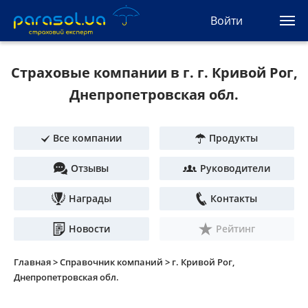
(044) 207-04-35
Войти
(093) 170-33-90
Ua
Ru
En
Страховые компании в г. г. Кривой Рог,
Все сервисы
Днепропетровская обл.
Автогражданка
Все компании
Продукты
Зеленая карта
Отзывы
Руководители
Туристическая
Награды
Контакты
Автозащита
Новости
Рейтинг
КАСКО
Главная >
Справочник компаний >
г. Кривой Рог,
Днепропетровская обл.
Автоюрист