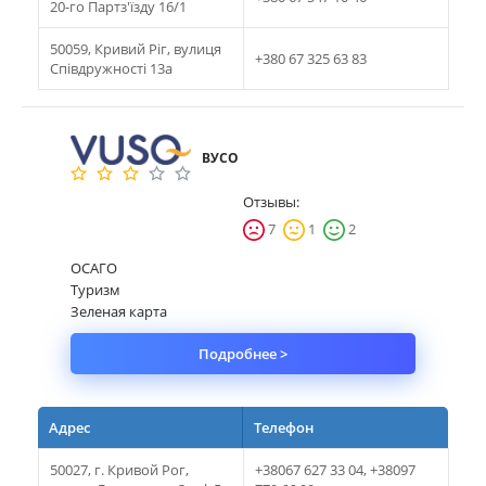
20-го Партз'їзду 16/1
50059, Кривий Рiг, вулиця
+380 67 325 63 83
Співдружності 13а
ВУСО
Отзывы:
7
1
2
ОСАГО
Туризм
Зеленая карта
Подробнее >
Адрес
Телефон
50027, г. Кривой Рог,
+38067 627 33 04, +38097