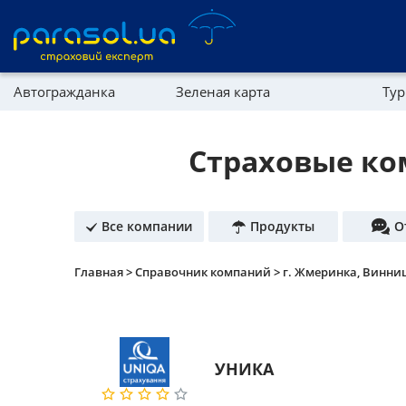
Автогражданка
Зеленая карта
Тур
Реферальная программа
Имущество
Страховые ком
Справочник компаний
Партнерская программа
Все компании
Продукты
О
Главная >
Справочник компаний >
г. Жмеринка, Винниц
УНИКА