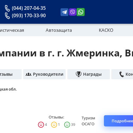
(044) 207-04-35
(093) 170-33-90
истическая
Автозащита
КАСКО
пании в г. г. Жмеринка, 
Новости
тзывы
Руководители
Награды
Ко
кая обл.
Отзывы:
Туризм
Подробнее
ОСАГО
4
1
39