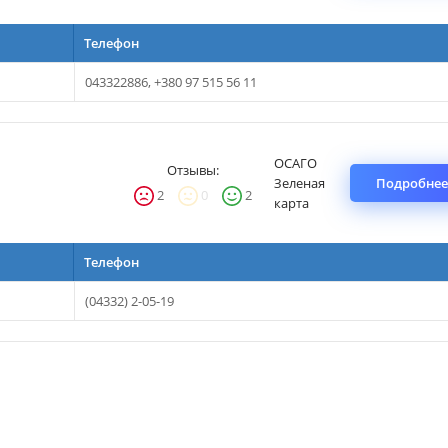
Телефон
043322886, +380 97 515 56 11
ОСАГО
Отзывы:
Зеленая
Подробнее
2
0
2
карта
Телефон
(04332) 2-05-19