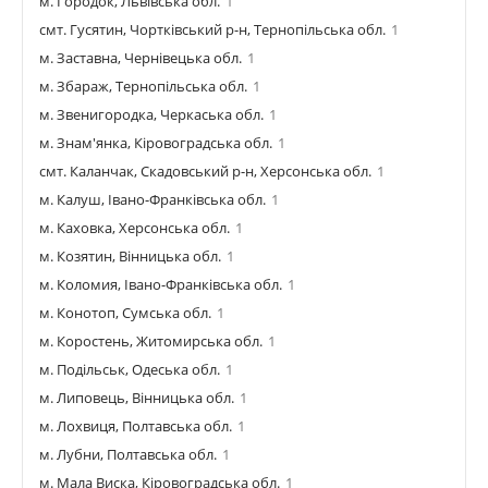
м. Городок, Львівська обл.
1
смт. Гусятин, Чортківський р-н, Тернопільська обл.
1
м. Заставна, Чернівецька обл.
1
м. Збараж, Тернопільська обл.
1
м. Звенигородка, Черкаська обл.
1
м. Знам'янка, Кіровоградська обл.
1
смт. Каланчак, Скадовський р-н, Херсонська обл.
1
м. Калуш, Івано-Франківська обл.
1
м. Каховка, Херсонська обл.
1
м. Козятин, Вінницька обл.
1
м. Коломия, Івано-Франківська обл.
1
м. Конотоп, Сумська обл.
1
м. Коростень, Житомирська обл.
1
м. Подільськ, Одеська обл.
1
м. Липовець, Вінницька обл.
1
м. Лохвиця, Полтавська обл.
1
м. Лубни, Полтавська обл.
1
м. Мала Виска, Кіровоградська обл.
1