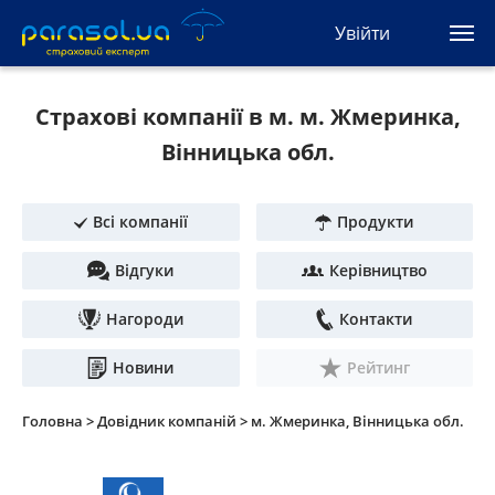
(044) 207-04-35
Увійти
(093) 170-33-90
Ua
Ru
En
Страхові компанії в м. м. Жмеринка,
Усі сервіси
Вінницька обл.
Автоцивілка
Всі компанії
Продукти
Зелена карта
Відгуки
Керівництво
Туристична
Нагороди
Контакти
Автозахист
Новини
Рейтинг
КАСКО
Головна >
Довідник компаній >
м. Жмеринка, Вінницька обл.
Автоюрист