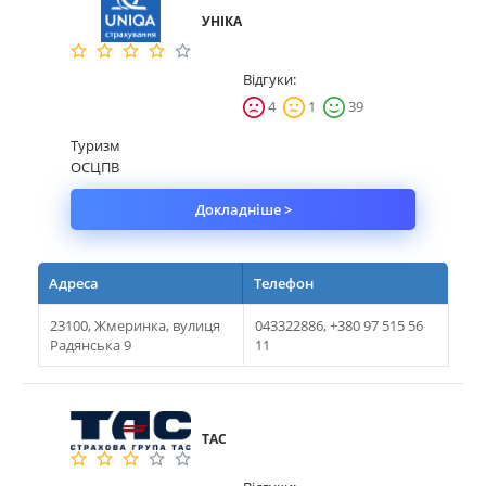
УНІКА
Майно
Відгуки:
Довідник компаній
4
1
39
Новини
Туризм
ОСЦПВ
Партнерська програма
Докладніше >
Реферальна програма
Адреса
Телефон
23100, Жмеринка, вулиця
043322886, +380 97 515 56
Радянська 9
11
ТАС