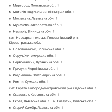
м. Миргород, Полтавська обл.
1
м. Могилів-Подільський, Вінницька обл.
1
м. Мостиська, Львівська обл.
1
м. Мукачево, Закарпатська обл.
1
м. Немирів, Вінницька обл.
1
смт. Новоархангельськ, Голованівський р-н,
Кіровоградська обл.
1
м. Нововолинськ, Волинська обл.
1
м. Овруч, Житомирська обл.
1
м. Первомайськ, Луганська обл.
1
м. Прилуки, Чернігівська обл.
1
м. Радомишль, Житомирська обл.
1
м. Ромни, Сумська обл.
1
смт. Сарата, Білгород-Дністровський р-н, Одеська обл.
1
м. Скадовськ, Херсонська обл.
1
м. Сколе, Львівська обл.
1
м. Славутич, Київська обл.
1
м. Старий Самбір, Львівська обл.
1