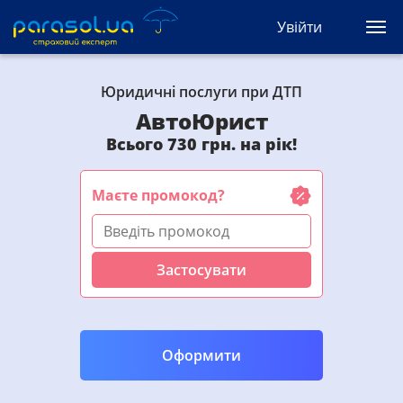
(044) 207-04-35
Увійти
(093) 170-33-90
Ua
Ru
En
Юридичні послуги при ДТП
Усі сервіси
АвтоЮрист
Всього 730 грн. на рік!
Автоцивілка
Маєте промокод?
Зелена карта
Туристична
Застосувати
Автозахист
КАСКО
Оформити
Автоюрист