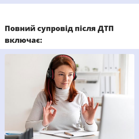
Майно
Довідник компаній
Повний супровід після ДТП
включає:
Новини
Партнерська програма
Реферальна програма