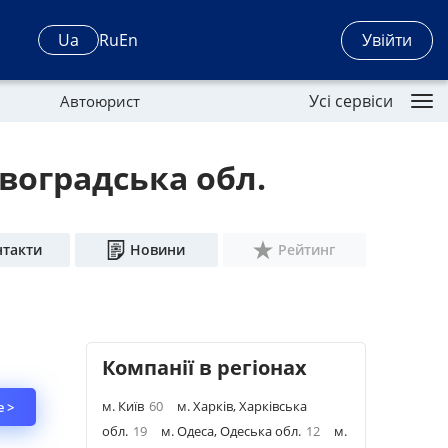
Увійти
Ua
Ru
En
Усі сервіси
Автоюрист
овоградська обл.
нтакти
Новини
Рейтинг
Компанії в регіонах
м. Київ
60
м. Харків, Харківська
 >
обл.
19
м. Одеса, Одеська обл.
12
м.