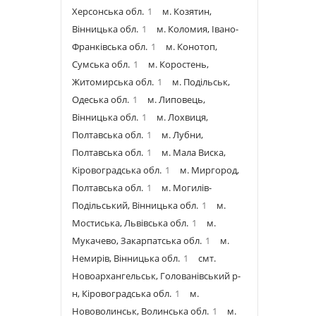
Херсонська обл.
1
м. Козятин,
Вінницька обл.
1
м. Коломия, Івано-
Франківська обл.
1
м. Конотоп,
Сумська обл.
1
м. Коростень,
Житомирська обл.
1
м. Подільськ,
Одеська обл.
1
м. Липовець,
Вінницька обл.
1
м. Лохвиця,
Полтавська обл.
1
м. Лубни,
Полтавська обл.
1
м. Мала Виска,
Кіровоградська обл.
1
м. Миргород,
Полтавська обл.
1
м. Могилів-
Подільський, Вінницька обл.
1
м.
Мостиська, Львівська обл.
1
м.
Мукачево, Закарпатська обл.
1
м.
Немирів, Вінницька обл.
1
смт.
Новоархангельськ, Голованівський р-
н, Кіровоградська обл.
1
м.
Нововолинськ, Волинська обл.
1
м.