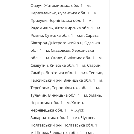
Овруч, Житомирська обл.
1
м.
Первомайськ, Луганська обл.
1
м.
Прилуки, Чернігівська обл.
1
м.
Радомишль, Житомирська обл.
1
м.
Ромни, Сумська обл.
1
смт. Сарата,
Білгород-Дністровський р-н, Одеська
обл.
1
м. Скадовськ, Херсонська
обл.
1
м. Сколе, Львівська обл.
1
м.
Славутич, Київська обл.
1
м. Старий
Самбір, Львівська обл.
1
смт. Теплик,
Гайсинський р-н, Вінницька обл.
1
м.
Теребовля, Тернопільська обл.
1
м.
Тульчин, Вінницька обл.
1
м. Умань,
Черкаська обл.
1
м. Хотин,
Чернівецька обл.
1
м. Хуст,
Закарпатська обл.
1
смт. Чутове,
Полтавський р-н, Полтавська обл.
1
м. Шпола, Черкаська обл.
1
смт.