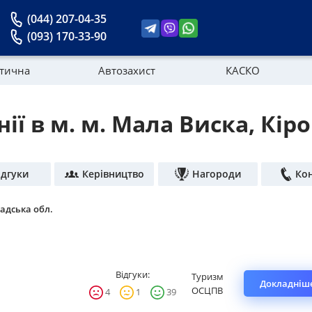
(044) 207-04-35
(093) 170-33-90
стична
Автозахист
КАСКО
ії в м. м. Мала Виска, Кір
Новини
ідгуки
Керівництво
Нагороди
Ко
адська обл.
Відгуки:
Туризм
Докладніше
ОСЦПВ
4
1
39