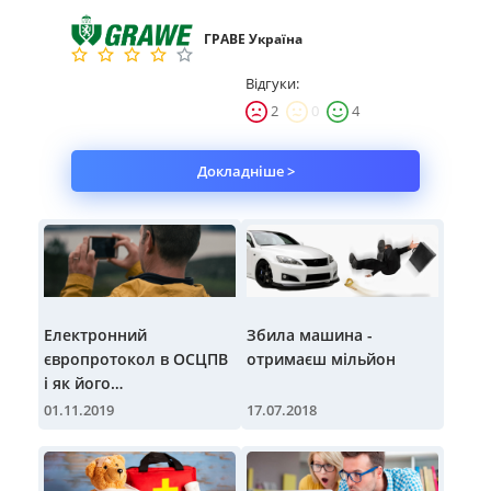
ГРАВЕ Україна
Відгуки:
2
0
4
Докладніше >
Електронний
Збила машина -
європротокол в ОСЦПВ
отримаєш мільйон
і як його
використовувати
01.11.2019
17.07.2018