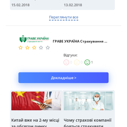
для українських водіїв
15.02.2018
13.02.2018
Переглянути все
ГРАВЕ УКРАЇНА Страхування життя
Відгуки:
0
0
1
Докладніше >
Китай вже на 2-му місці
Чому страхові компанії
за обсягом ринку
бояться страхувати