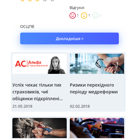
Відгуки:
1
1
0
ОСЦПВ
Докладніше >
Успіх чекає тільки тих
Ризики перехідного
страховиків, чиї
періоду медреформи
обіцянки підкріплені
реальними діями
21.05.2018
02.02.2018