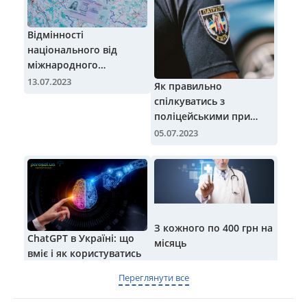
Відмінності
національного від
міжнародного
посвідчення водія
13.07.2023
Як правильно
спілкуватись з
поліцейськими при
зупинці авто | Блог
05.07.2023
Parasol.ua
З кожного по 400 грн на
ChatGPT в Україні: що
місяць
вміє і як користуватись
29.10.2018
Переглянути все
12.05.2023