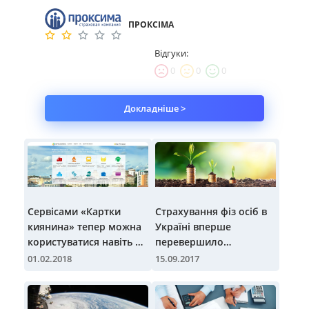
ПРОКСІМА
Відгуки:
0
0
0
Докладніше >
Сервісами «Картки
Страхування фіз осіб в
киянина» тепер можна
Україні вперше
користуватися навіть не
перевершило
маючи фізичної карти
корпоративне
01.02.2018
15.09.2017
страхування