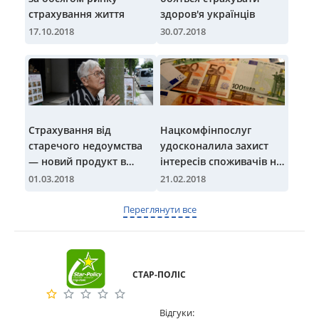
страхування життя
здоров'я українців
17.10.2018
30.07.2018
Страхування від
Нацкомфінпослуг
старечого недоумства
удосконалила захист
— новий продукт в
інтересів споживачів на
Японії
ринку страхування
01.03.2018
21.02.2018
життя
Переглянути все
СТАР-ПОЛІС
Відгуки: