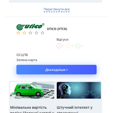
Переглянути все
UTICO (УТСК)
Відгуки:
0
0
0
ОСЦПВ
Зелена карта
Докладніше >
Мінімальна вартість
Штучний інтелект у
поліса "Зеленої карти" у
страхуванні