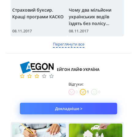
Страховий буксир.
Чому два мільйони
Кращі програми КАСКО
українських водіїв
їздять без полісу
Автоцивілки?
08.11.2017
08.11.2017
Переглянути все
ЕЙГОН ЛАЙФ УКРАЇНА
Відгуки:
0
1
0
Докладніше >