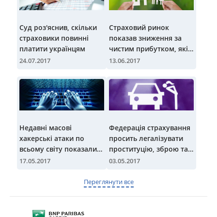
Суд роз'яснив, скільки
Страховий ринок
страховики повинні
показав зниження за
платити українцям
чистим прибутком, які
причини і що чекає
24.07.2017
13.06.2017
ринок у майбутньому
Недавні масові
Федерація страхування
хакерські атаки по
просить легалізувати
всьому світу показали
проституцію, зброю та
навіщо потрібно кібер-
наркотики
17.05.2017
03.05.2017
страхування
Переглянути все