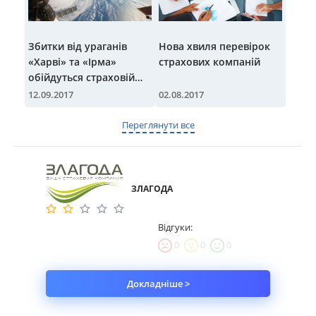
Збитки від ураганів
Нова хвиля перевірок
«Харві» та «Ірма»
страхових компаній
обійдуться страховій
галузі у $200 млрд
12.09.2017
02.08.2017
Переглянути все
ЗЛАГОДА
Відгуки:
0
0
0
Докладніше >