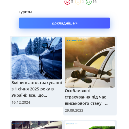
5
0
16
Майно
Туризм
Докладніше >
Довідник компаній
Новини
Партнерська програма
Реферальна програма
Зміни в автострахуванні
з 1 січня 2025 року в
Особливості
Україні: все, що
страхування під час
потрібно знати
16.12.2024
військового стану |
Блог Parasol.ua
29.09.2023