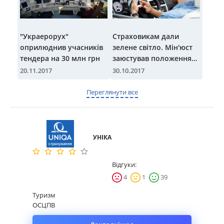
"Украерорух"
Страховикам дали
оприлюднив учасників
зелене світло. Мін'юст
тендера на 30 млн грн
заюстував положення
про електронний поліс
20.11.2017
30.10.2017
Переглянути все
УНІКА
Відгуки:
4
1
39
Туризм
ОСЦПВ