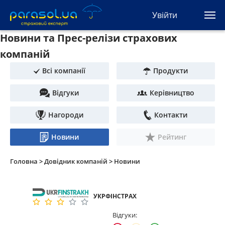
(044) 207-04-35
Увійти
(093) 170-33-90
Ua
Ru
En
Новини та Прес-релізи страхових
компаній
Усі сервіси
Всі компанії
Продукти
Автоцивілка
Відгуки
Керівництво
Зелена карта
Нагороди
Контакти
Новини
Рейтинг
Туристична
Головна >
Довідник компаній >
Новини
Автозахист
КАСКО
УКРФІНСТРАХ
Відгуки:
Автоюрист