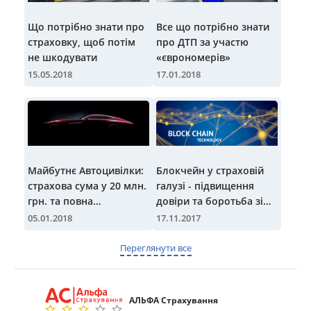
Що потрібно знати про
Все що потрібно знати
страховку, щоб потім
про ДТП за участю
не шкодувати
«єврономерів»
15.05.2018
17.01.2018
Майбутнє Автоцивілки:
Блокчейн у страховій
страхова сума у 20 млн.
галузі - підвищення
грн. та повна
довіри та боротьба зі
компенсація ремонту
шахраями
05.01.2018
17.11.2017
Переглянути все
АЛЬФА Страхування