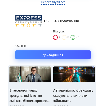
Переглянути все
ЕКСПРЕС СТРАХУВАННЯ
Відгуки:
2
0
45
ОСЦПВ
Докладніше >
5 технологічних
Автоцивілка: франшизу
трендів, які істотно
скасують, а виплати
змінять бізнес-процеси
збільшать
ОСЦПВ