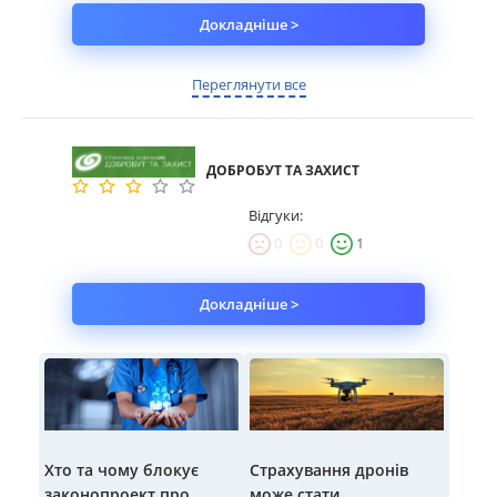
Докладніше >
Переглянути все
ДОБРОБУТ ТА ЗАХИСТ
Відгуки:
0
0
1
Докладніше >
Хто та чому блокує
Страхування дронів
законопроект про
може стати