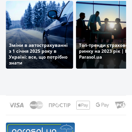
АЛЬФА Страхування
ЕЙГОН ЛАЙФ УКРАЇНА
Зміни в автострахуванні
Топ-тренди страховог
з 1 січня 2025 року в
ринку на 2023 рік | Бл
КАРДІФ
Україні: все, що потрібно
Parasol.ua
знати
ДОМІНАНТА
UNIVERSALNA
УНІКА
UTICO (УТСК)