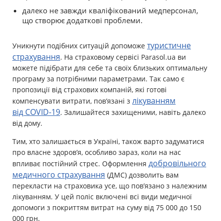
далеко не завжди кваліфікований медперсонал,
що створює додаткові проблеми.
туристичне
Уникнути подібних ситуацій допоможе
страхування
. На страховому сервісі Parasol.ua ви
можете підібрати для себе та своїх близьких оптимальну
програму за потрібними параметрами. Так само є
пропозиції від страхових компаній, які готові
лікуванням
компенсувати витрати, пов’язані з
від COVID-19
. Залишайтеся захищеними, навіть далеко
від дому.
Тим, хто залишається в Україні, також варто задуматися
про власне здоров’я, особливо зараз, коли на нас
добровільного
впливає постійний стрес. Оформлення
медичного страхування
(ДМС) дозволить вам
перекласти на страховика усе, що пов’язано з належним
лікуванням. У цей поліс включені всі види медичної
допомоги з покриттям витрат на суму від 75 000 до 150
000 грн.