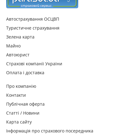
МЕТЛАЙФ
Автострахування ОСЦВП
ІНГО
Туристичне страхування
Зелена карта
Майно
ВУСО
Автоюрист
Страхові компанії України
ЮНІВЕС
Оплата і доставка
АРМА
Про компанію
Контакти
ЗДОРОВО
Публічная оферта
Статті / Новини
ПРОСТО-страхування
Карта сайту
Інформація про страхового посередника
БРОКБІЗНЕС