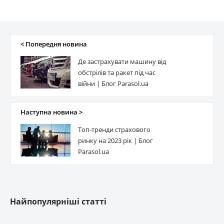
ГРАВЕ Україна
ДОБРОБУТ ТА ЗАХИСТ
< Попередня новина
Де застрахувати машину від
ЕТАЛОН-ПОЛІС
обстрілів та ракет під час
війни | Блог Parasol.ua
ГРАВЕ УКРАЇНА Страхування життя
Наступна новина >
Топ-тренди страхового
ПРОКСІМА
ринку на 2023 рік | Блог
Parasol.ua
ЕКСПРЕС СТРАХУВАННЯ
АСКА
Найпопулярніші статті
САЛАМАНДРА