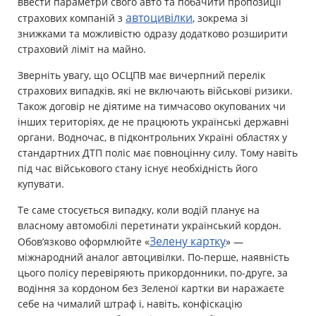
ввести параметри свого авто та побачити пропозиції
автоцивілки
страхових компаній з
, зокрема зі
знижками та можливістю одразу додатково розширити
страховий ліміт на майно.
Зверніть увагу, що ОСЦПВ має вичерпний перелік
страхових випадків, які не включають військові ризики.
Також договір не діятиме на тимчасово окупованих чи
інших територіях, де не працюють українські державні
органи. Водночас, в підконтрольних Україні областях у
стандартних ДТП поліс має повноцінну силу. Тому навіть
під час військового стану існує необхідність його
купувати.
Те саме стосується випадку, коли водій планує на
власному автомобілі перетинати український кордон.
Зелену картку
Обов’язково оформлюйте «
» —
міжнародний аналог автоцивілки. По-перше, наявність
цього полісу перевіряють прикордонники, по-друге, за
водіння за кордоном без Зеленої картки ви наражаєте
себе на чималий штраф і, навіть, конфіскацію