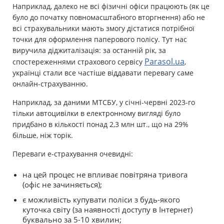
Наприклад, далеко не всі фізичні офіси працюють (як це
було до початку повномасштабного вторгнення) або не
всі страхувальники мають змогу дістатися потрібної
точки для оформлення паперового полісу. Тут нас
виручила діджиталізація: за останній рік, за
Parasol.ua
спостереженнями страхового сервісу
,
українці стали все частіше віддавати перевагу саме
онлайн-страхуванню.
Наприклад, за даними МТСБУ, у січні-червні 2023-го
тільки автоцивілки в електронному вигляді було
придбано в кількості понад 2,3 млн шт., що на 29%
більше, ніж торік.
Переваги е-страхування очевидні:
на цей процес не впливає повітряна тривога
(офіс не зачиняється);
є можливість купувати поліси з будь-якого
куточка світу (за наявності доступу в Інтернет)
буквально за 5-10 хвилин;