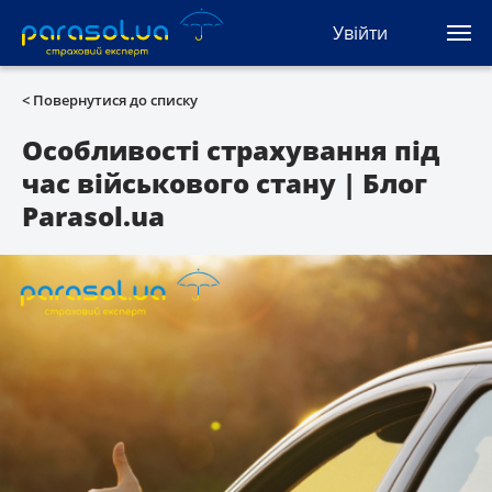
(044) 207-04-35
Увійти
(093) 170-33-90
Ua
Ru
En
< Повернутися до списку
Усі сервіси
Особливості страхування під
час військового стану | Блог
Автоцивілка
Parasol.ua
Зелена карта
Туристична
Автозахист
КАСКО
Автоюрист