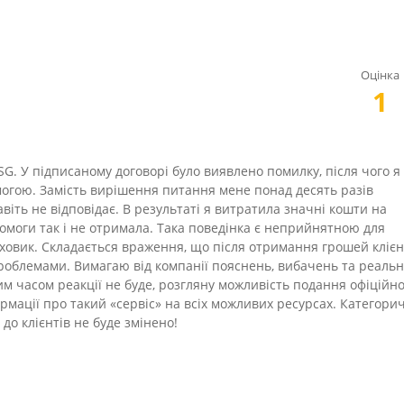
Оцінка
1
G. У підписаному договорі було виявлено помилку, після чого я
огою. Замість вирішення питання мене понад десять разів
навіть не відповідає. В результаті я витратила значні кошти на
помоги так і не отримала. Така поведінка є неприйнятною для
раховик. Складається враження, що після отримання грошей клієн
проблемами. Вимагаю від компанії пояснень, вибачень та реаль
м часом реакції не буде, розгляну можливість подання офіційно
мації про такий «сервіс» на всіх можливих ресурсах. Категори
о клієнтів не буде змінено!