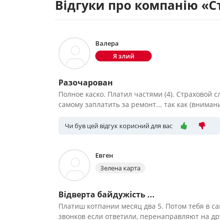
Відгуки про компанію «С
Валера
Я злий
Разочарован
Полное каско. Платил частями (4). Страховой 
самому заплатить за ремонт... так как (внима
Чи був цей відгук корисний для вас
Евген
Зелена карта
Відверта байдужість ...
Платиш котпании месяц два 5. Потом тебя в са
звонков если ответили, перенаправляют на дру