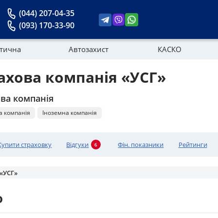
(044) 207-04-35
(093) 170-33-90
стична
Автозахист
КАСКО
ахова компанія «УСГ»
Новини
ва компанія
а компанія
Іноземна компанія
Купити страховку
Відгуки
Фін. показники
Рейтинги
6
 «УСГ»
ю