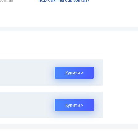
.com.ua
http://ukringroup.com.ua/
Купити >
Купити >