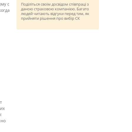
ому с
Поділіться своїм досвідом співпраці з
даною страховою компанією. Багато
когда
людей читають відгуки перед тим, як
прийняти рішення про вибір СК
т
них
ї
чно