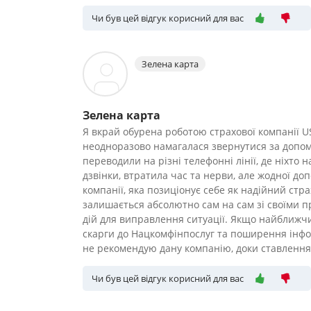
Чи був цей відгук корисний для вас
Зелена карта
Зелена карта
Я вкрай обурена роботою страхової компанії US
неодноразово намагалася звернутися за допом
переводили на різні телефонні лінії, де ніхто 
дзвінки, втратила час та нерви, але жодної до
компанії, яка позиціонує себе як надійний ст
залишається абсолютно сам на сам зі своїми 
дій для виправлення ситуації. Якщо найближчи
скарги до Нацкомфінпослуг та поширення інфор
не рекомендую дану компанію, доки ставлення д
Чи був цей відгук корисний для вас