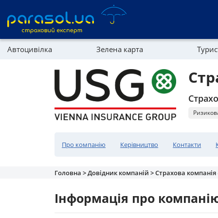
Автоцивілка
Зелена карта
Тури
Реферальна програма
Майно
Стр
Довідник компаній
Страхо
Партнерська програма
Ризиков
Про компанію
Керівництво
Контакти
Головна >
Довідник компаній >
Страхова компанія
Інформація про компані