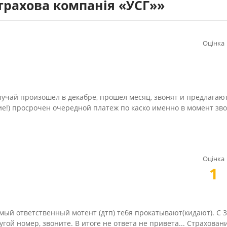
трахова компанія «УСГ»»
Оцінка
случай произошел в декабре, прошел месяц, звонят и предлагаю
ние!) просрочен очередной платеж по каско именно в момент звон
Оцінка
1
мый ответственный мотент (дтп) тебя прокатывают(кидают). С 3
гой номер, звоните. В итоге не ответа не привета... Страхован