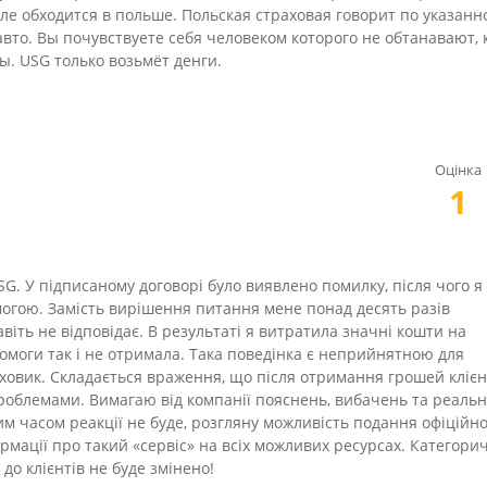
е обходится в польше. Польская страховая говорит по указанн
вто. Вы почувствуете себя человеком которого не обтанавают, 
. USG только возьмёт денги.
Оцінка
1
G. У підписаному договорі було виявлено помилку, після чого я
огою. Замість вирішення питання мене понад десять разів
навіть не відповідає. В результаті я витратила значні кошти на
помоги так і не отримала. Така поведінка є неприйнятною для
раховик. Складається враження, що після отримання грошей клієн
проблемами. Вимагаю від компанії пояснень, вибачень та реаль
м часом реакції не буде, розгляну можливість подання офіційно
мації про такий «сервіс» на всіх можливих ресурсах. Категори
о клієнтів не буде змінено!