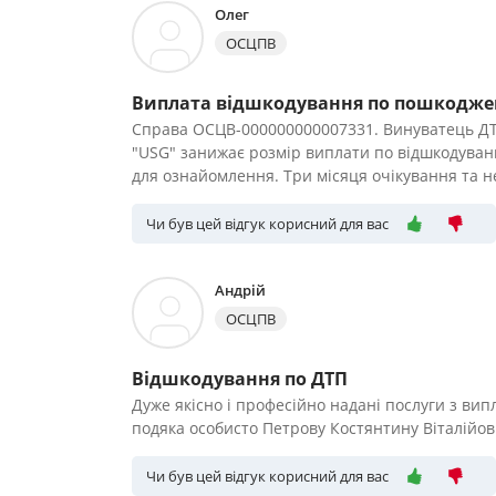
Олег
ОСЦПВ
Виплата відшкодування по пошкодже
Справа ОСЦВ-000000000007331. Винуватець ДТП
"USG" занижає розмір виплати по відшкодуван
для ознайомлення. Три місяця очікування та н
Чи був цей відгук корисний для вас
Андрій
ОСЦПВ
Відшкодування по ДТП
Дуже якісно і професійно надані послуги з ви
подяка особисто Петрову Костянтину Віталійо
Чи був цей відгук корисний для вас