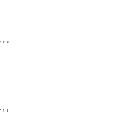
тизі
лика