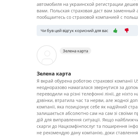
автомобиля на украинской регистрации дешевл
вами. Польская страховая даст вам заменный а
пообщаитесь со страховой компанией с польшы
Чи був цей відгук корисний для вас
Зелена карта
Зелена карта
Я вкрай обурена роботою страхової компанії US
неодноразово намагалася звернутися за допом
переводили на різні телефонні лінії, де ніхто 
дзвінки, втратила час та нерви, але жодної до
компанії, яка позиціонує себе як надійний ст
залишається абсолютно сам на сам зі своїми 
дій для виправлення ситуації. Якщо найближчи
скарги до Нацкомфінпослуг та поширення інфор
не рекомендую дану компанію, доки ставлення д