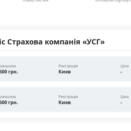
0 (800) 500 349
office@ukringroup
с Страхова компанія «УСГ»
раншиза
Реєстрація
Ціна
600 грн.
Киев
-
раншиза
Реєстрація
Ціна
600 грн.
Киев
-