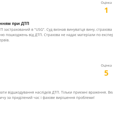
Оцінка
1
нням при ДТП
 застрахований в "USG". Суд визнав винуватця вину, страхова
ню пошкоджень від ДТП. Страхова не надає матеріали по експер
ервів.
Оцінка
5
плати відшкодування наслідків ДТП. Тільки приємні враження. Ве
вичу за приділений час і фахове вирішення проблеми!