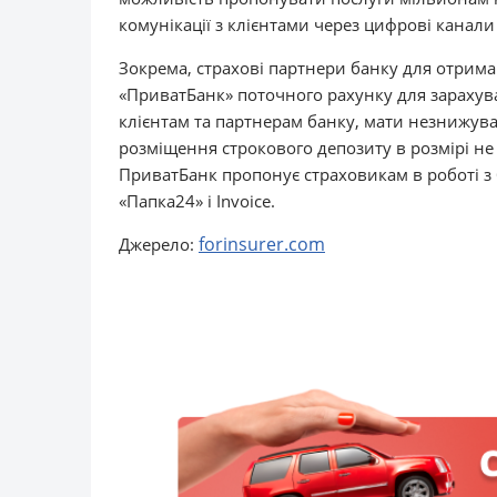
комунікації з клієнтами через цифрові канали 
Зокрема, страхові партнери банку для отриман
«ПриватБанк» поточного рахунку для зарахува
клієнтам та партнерам банку, мати незнижув
розміщення строкового депозиту в розмірі н
ПриватБанк пропонує страховикам в роботі з
«Папка24» і Invoice.
forinsurer.com
Джерело: