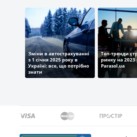
АРМА
БРОКБІЗНЕС
ПЗУ Україна
Зміни в автострахуванні
Топ-тренди ст
з 1 січня 2025 року в
ринку на 2023 
Україні: все, що потрібно
Parasol.ua
ВіДі-Страхування
знати
ГЛОБУС
ЮНІСОН СТРАХУВАННЯ
Страхова компанія «УСГ»