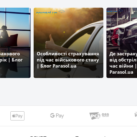
ЗДОРОВО
ПРОСТО-страхування
КНЯЖА
АІГ УКРАЇНА
АХА Страхування
рахового
Особливості страхування
Де застра
рік | Блог
під час військового стану
від обстріл
| Блог Parasol.ua
час війни |
ДІМ Страхування
КРЕДО
Parasol.ua
УНІКА Життя
АЛЬФА-ГАРАНТ
ТАЛІСМАН Страхування
ОРАНТА
ПРОВІДНА
АРСЕНАЛ Страхування