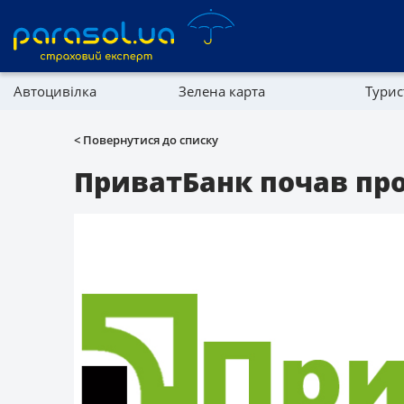
Автоцивілка
Зелена карта
Тури
Реферальна програма
Майно
< Повернутися до списку
Довідник компаній
ПриватБанк почав про
Партнерська програма