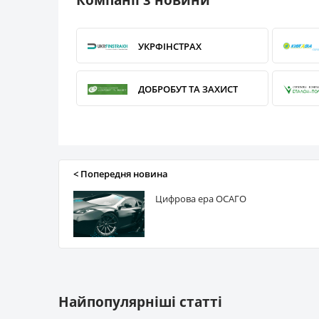
УКРФІНСТРАХ
ДОБРОБУТ ТА ЗАХИСТ
ПРОКСІМА
< Попередня новина
САЛАМАНДРА
Цифрова ера ОСАГО
КАРДІФ
УНІКА
Найпопулярніші статті
ІНГО