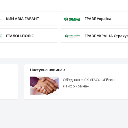
КИЙ АВІА ГАРАНТ
ГРАВЕ Україна
ЕТАЛОН-ПОЛІС
ЕКСПРЕС СТРАХУВАННЯ
АСКА
Наступна новина >
АЛЬФА Страхування
ЕЙГОН ЛАЙФ УКРАЇНА
Об'єднання СК «ТАС» і «Ейгон
Лайф Україна»
ДОМІНАНТА
UNIVERSALNA
UTICO (УТСК)
МЕТЛАЙФ
ВУСО
ЮНІВЕС