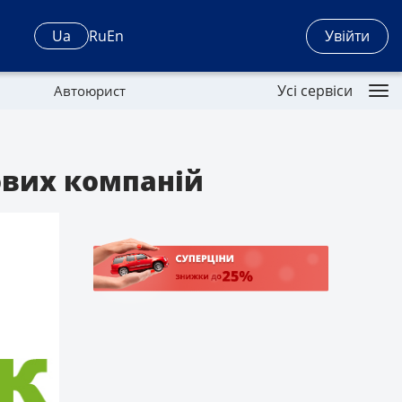
Увійти
Ua
Ru
En
Усі сервіси
Автоюрист
ових компаній