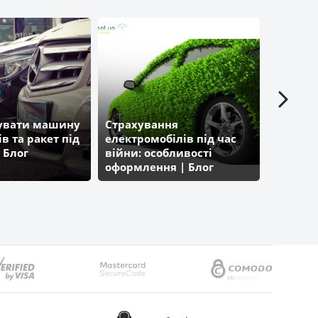
КИЇВСЬКИЙ СТРАХОВИЙ ДІМ
хувати машину
Страхування
Відмінн
ів та ракет під
електромобілів під час
націона
 Блог
війни: особливості
міжнар
оформлення | Блог
посвідч
Parasol.ua