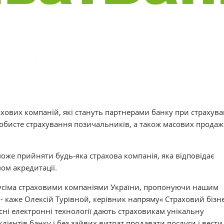
хових компаній, які стануть партнерами банку при страхува
особисте страхування позичальників, а також масових продаж
може прийняти будь-яка страхова компанія, яка відповідає
ом акредитації.
з усіма страховими компаніями України, пропонуючи нашим
, - каже Олексій Турівной, керівник напряму« Страховий бізн
сні електронні технології дають страховикам унікальну
ієнтів банку і без зайвих витрат продавати послуги і вести