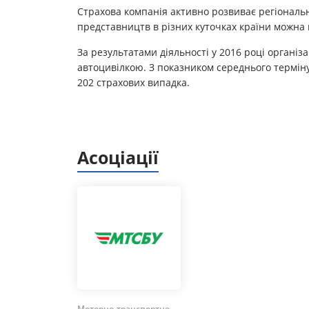
Страхова компанія активно розвиває регіональн
представництв в різних куточках країни можна 
За результатами діяльності у 2016 році організ
автоцивілкою. З показником середнього терміну
202 страхових випадка.
Асоціації
Моторно-транспортне