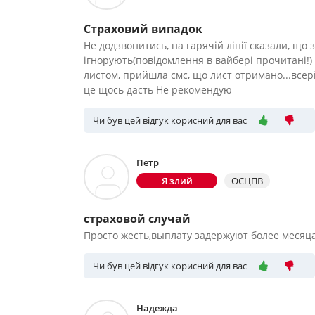
Страховий випадок
Не додзвонитись, на гарячій лінії сказали, що
ігнорують(повідомлення в вайбері прочитані!
листом, прийшла смс, що лист отримано...всері
це щось дасть Не рекомендую
Чи був цей відгук корисний для вас
Петр
Я злий
ОСЦПВ
страховой случай
Просто жесть,выплату задержуют более месяца,
Чи був цей відгук корисний для вас
Надежда