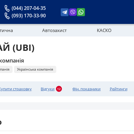
(044) 207-04-35
(093) 170-33-90
стична
Автозахист
КАСКО
АЙ (UBI)
Новини
компанія
панія
Українська компанія
Купити страховку
Відгуки
Фін. показники
Рейтинги
12
ю