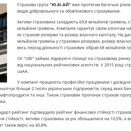
Страхова група
"Ю.БІ.АЙ"
вже протягом багатьох років 
видів добровільного та обов'язкового страхування.
Активи страховика складають 69,8 мільйонів гривень, 
мільйони гривень. Компанія гарантує своїм клієнтам на
як страхові резерви та розмір власного капіталу. На 
мільйонів гривень у страхових резервах, розмір власно
весь період діяльності страховик зібрав 68 мільйонів г
СК "UBI" займає лідируючі позиції на страховому ринку
від національних рейтингових агентств. У 2015 році ст
uaAA.
У компанії працюють професійні працівники і досвідчен
ї налічує більше 2 тисяч українських підприємств, серед яких б
афтопродукти та інші. Також страховик пропонує страхові програ
ика.
ндарт-рейтинг підтвердило рейтинг фінансової стійкості страхо
я стійкості. Активи страховика за рік збільшилися на 10,5%, а в
т також виріс на 45,8%.