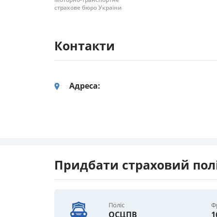
страхове бюро України
Контакти
Адреса:
Придбати страховий поліс
Поліс
Ф
ОСЦПВ
1