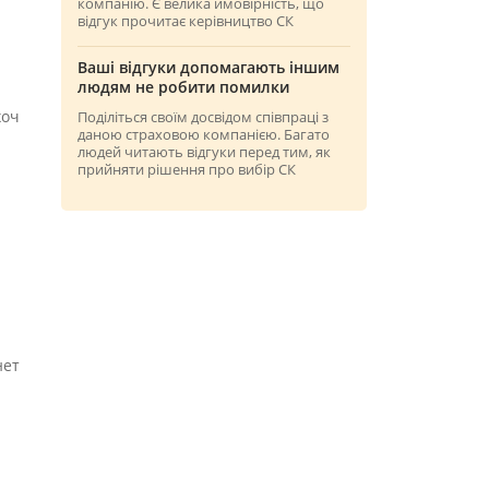
компанію. Є велика ймовірність, що
відгук прочитає керівництво СК
Ваші відгуки допомагають іншим
людям не робити помилки
хоч
Поділіться своїм досвідом співпраці з
даною страховою компанією. Багато
людей читають відгуки перед тим, як
прийняти рішення про вибір СК
нет