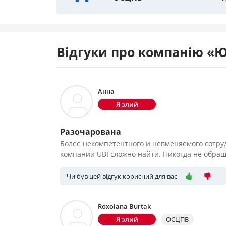
Відгуки про компанію «Ю.
Анна
Я злий
Разочарована
Более некомпетентного и невменяемого сотру
компании UBI сложно найти. Никогда не обращ
Чи був цей відгук корисний для вас
Roxolana Burtak
Я злий
ОСЦПВ