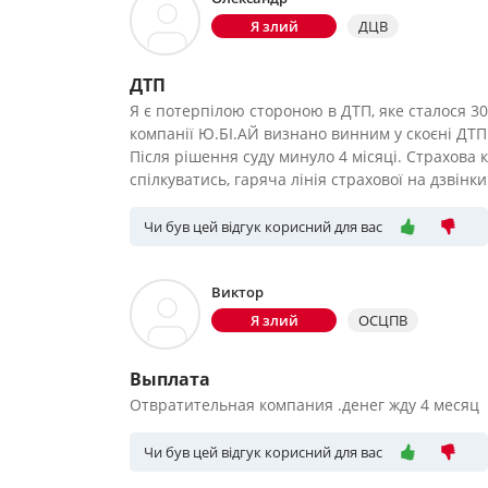
Я злий
ДЦВ
ДТП
Я є потерпілою стороною в ДТП, яке сталося 30.
компанії Ю.БІ.АЙ визнано винним у скоєні ДТП.
Після рішення суду минуло 4 місяці. Страхова
спілкуватись, гаряча лінія страхової на дзвінки
Чи був цей відгук корисний для вас
Виктор
Я злий
ОСЦПВ
Выплата
Отвратительная компания .денег жду 4 месяц
Чи був цей відгук корисний для вас