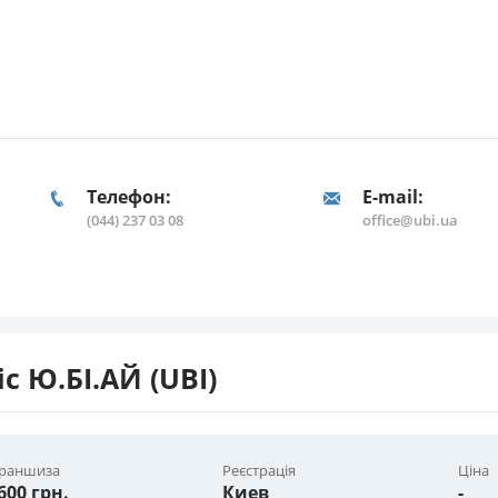
Телефон:
E-mail:
(044) 237 03 08
office@ubi.ua
 Ю.БІ.АЙ (UBI)
раншиза
Реєстрація
Ціна
600 грн.
Киев
-