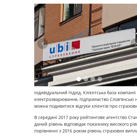
індивідуальний підхід. Клієнтська база компані
електрозварювання, підприємство Слов'янські н
можна подивитися відгуки клієнтів про страхов
В середині 2017 року рейтингове агентство Ста
даний рівень відповідає показнику високого рівн
порівнянні з 2016 роком рівень страхових випла