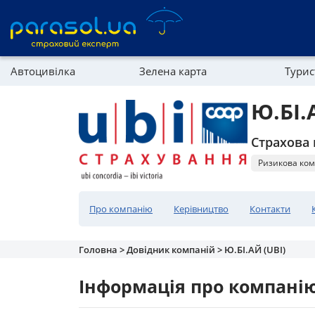
Автоцивілка
Зелена карта
Тури
Реферальна програма
Майно
Ю.БІ.
Довідник компаній
Страхова 
Партнерська програма
Ризикова ком
Про компанію
Керівництво
Контакти
Головна >
Довідник компаній >
Ю.БІ.АЙ (UBI)
Інформація про компані