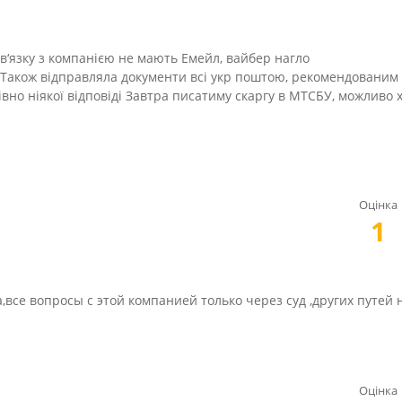
 зв‘язку з компанією не мають Емейл, вайбер нагло
) Також відправляла документи всі укр поштою, рекомендованим
вно ніякої відповіді Завтра писатиму скаргу в МТСБУ, можливо 
Оцінка
1
все вопросы с этой компанией только через суд ,других путей 
Оцінка