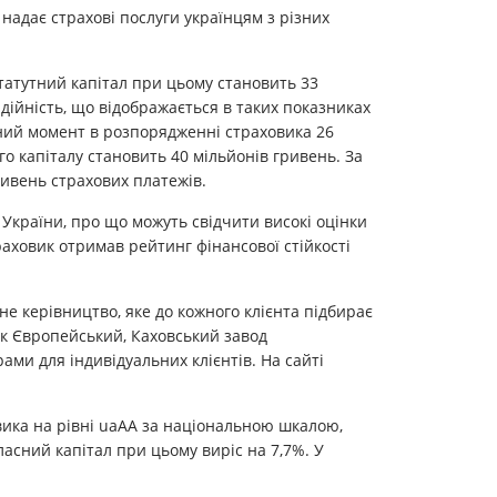
надає страхові послуги українцям з різних
статутний капітал при цьому становить 33
дійність, що відображається в таких показниках
даний момент в розпорядженні страховика 26
го капіталу становить 40 мільйонів гривень. За
ривень страхових платежів.
 України, про що можуть свідчити високі оцінки
раховик отримав рейтинг фінансової стійкості
е керівництво, яке до кожного клієнта підбирає
анк Європейський, Каховський завод
ми для індивідуальних клієнтів. На сайті
вика на рівні uaAA за національною шкалою,
ласний капітал при цьому виріс на 7,7%. У