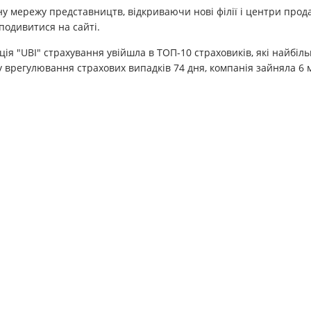
у мережу представництв, відкриваючи нові філії і центри продаж
подивитися на сайті.
ація "UBI" страхування увійшла в ТОП-10 страховиків, які найбі
 врегулювання страхових випадків 74 дня, компанія зайняла 6 м