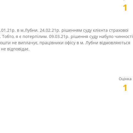
1
01.21р. в м.Лубни. 24.02.21р. рішенням суду клієнта страхової
 Тобто, я є потерпілим. 09.03.21р. рішення суду набуло чинності
 кошти не виплачує, працівники офісу в м. Лубни відмовляються
 не відповідає.
Оцінка
1