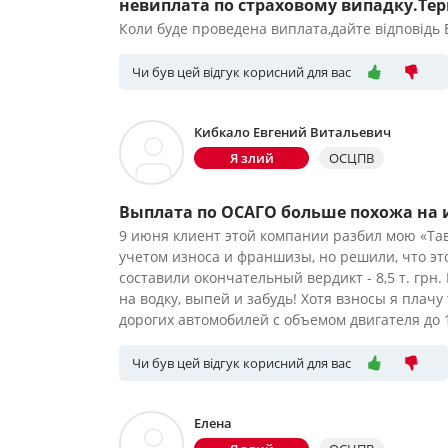
невиплата по страховому випадку.Терм
Коли буде проведена виплата,дайте відповідь
Чи був цей відгук корисний для вас
Кибкало Евгений Витальевич
Я злий
ОСЦПВ
Выплата по ОСАГО больше похожа на 
9 июня клиент этой компании разбил мою «Тав
учетом износа и франшизы, но решили, что эт
составили окончательный вердикт - 8,5 т. грн
на водку, выпей и забудь! Хотя взносы я плачу
дорогих автомобилей с объемом двигателя до 1
Чи був цей відгук корисний для вас
Елена