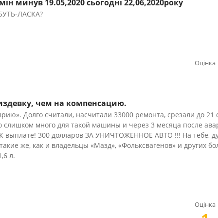
ін минув 19.05,2020 сьогодні 22,06,2020року
 БУТЬ-ЛАСКА?
Оцінка
издевку, чем на компенсацию.
рию». Долго считали, насчитали 33000 ремонта, срезали до 21 
о слишком много для такой машины и через 3 месяца после ав
. К выплате! 300 долларов ЗА УНИЧТОЖЕННОЕ АВТО !!! На тебе, д
 такие же, как и владельцы «Мазд», «Фольксвагенов» и других бо
,6 л.
Оцінка