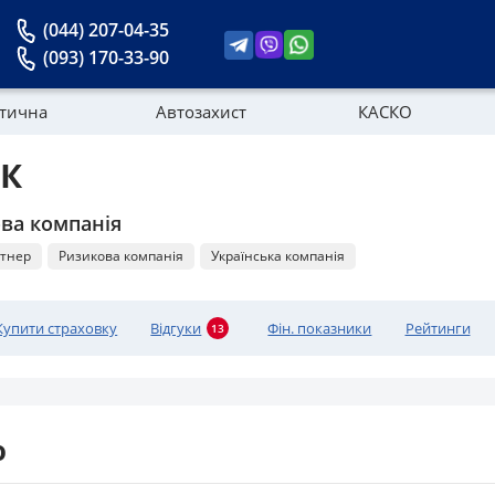
(044) 207-04-35
(093) 170-33-90
стична
Автозахист
КАСКО
К
Новини
ва компанія
тнер
Ризикова компанія
Українська компанія
Купити страховку
Відгуки
Фін. показники
Рейтинги
13
ю