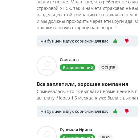
звоните позже. Мало того, что ребенок не озд
страховой УПСК, так и нам эта страховая не 
владельцев этой компании есть какая-то чел
и мы должны проходить через эти круги ада! 
положительную сторону наш вопрос!
Чи був цей відгук корисний для вас
Светлана
Я задоволений
ОСЦПВ
Все заплатили, хорошая компания
Сомневалась, что ск выплатит возмещение в по
выплату. Через 1,5 месяца я уже была с выпл
Чи був цей відгук корисний для вас
Бунськая Ирина
Я задоволений
ДЦВ