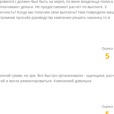
оровился ( должен был быть на море), по вине владельца полиса
выплачивают деньги. Не предоставляют расчет по выплате. У
овечность? Когда мы получим свои выплаты? Нам повредили ма
Огромная просьба руководству кампании решить наконец-то в
Оцінка
5
лной сумме, но зря. Все быстро организовали - оценщика, рас
атой и могла ремонтироваться. Компанией довольна
Оцінка
5