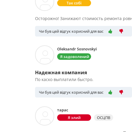
Так собі
Осторожно! Занижают стоимость ремонта ровно
Чи був цей відгук корисний для вас
Oleksandr Sosnovskyi
Я задоволений
Надежная компания
По каско выплатили быстро.
Чи був цей відгук корисний для вас
тарас
Я злий
ОСЦПВ