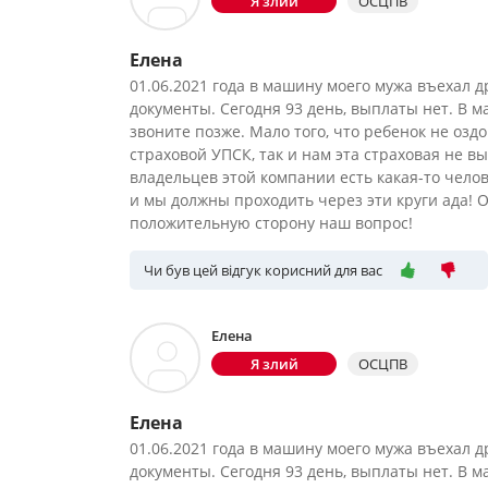
Я злий
ОСЦПВ
Елена
01.06.2021 года в машину моего мужа въехал д
документы. Сегодня 93 день, выплаты нет. В 
звоните позже. Мало того, что ребенок не озд
страховой УПСК, так и нам эта страховая не 
владельцев этой компании есть какая-то чел
и мы должны проходить через эти круги ада! 
положительную сторону наш вопрос!
Чи був цей відгук корисний для вас
Елена
Я злий
ОСЦПВ
Елена
01.06.2021 года в машину моего мужа въехал д
документы. Сегодня 93 день, выплаты нет. В 