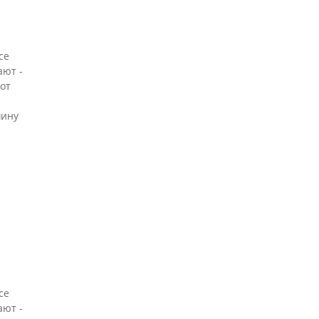
се
ают -
 от
шину
се
ают -