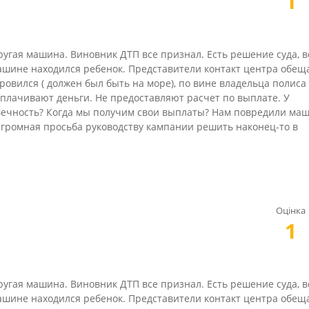
1
ругая машина. Виновник ДТП все признал. Есть решение суда, в
машине находился ребенок. Представители контакт центра обещ
оровился ( должен был быть на море), по вине владельца полиса
выплачивают деньги. Не предоставляют расчет по выплате. У
овечность? Когда мы получим свои выплаты? Нам повредили ма
Огромная просьба руководству кампании решить наконец-то в
Оцінка
1
ругая машина. Виновник ДТП все признал. Есть решение суда, в
машине находился ребенок. Представители контакт центра обещ