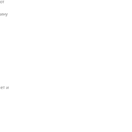
 от
шину
чет и