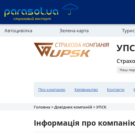
Автоцивілка
Зелена карта
Тури
Реферальна програма
Майно
УПС
Довідник компаній
Страхо
Партнерська програма
Наш пар
Про компанію
Керівництво
Контакти
Головна >
Довідник компаній >
УПСК
Інформація про компані