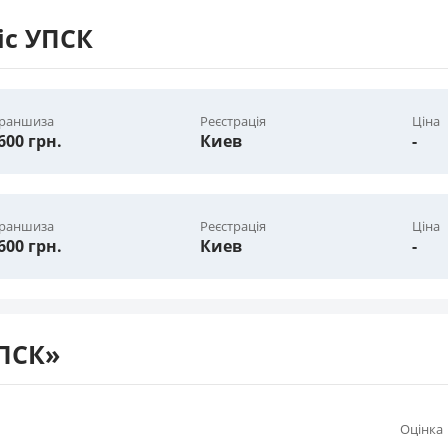
іс УПСК
раншиза
Реєстрація
Ціна
600 грн.
Киев
-
раншиза
Реєстрація
Ціна
600 грн.
Киев
-
УПСК»
Оцінка