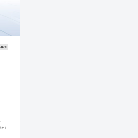
ння
,
ані