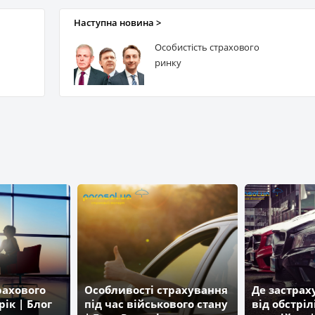
Наступна новина >
Особистість страхового
ринку
рахового
Особливості страхування
Де застра
рік | Блог
під час військового стану
від обстріл