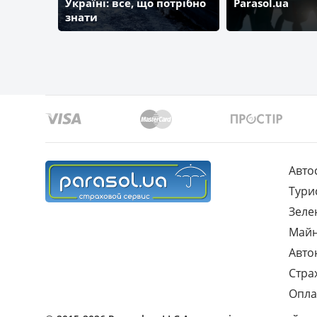
Україні: все, що потрібно
Parasol.ua
знати
Авто
Тури
Зеле
Май
Авто
Стра
Опла