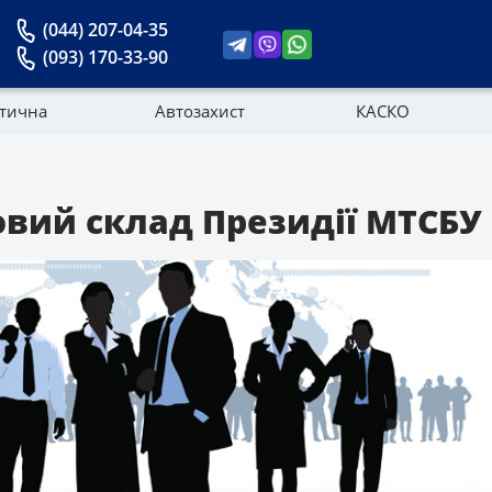
(044) 207-04-35
(093) 170-33-90
стична
Автозахист
КАСКО
Новини
вий склад Президії МТСБУ