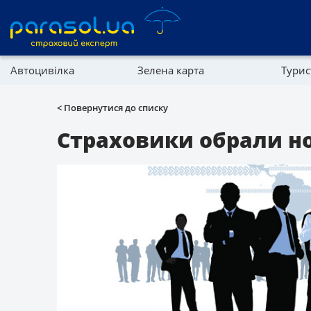
Автоцивілка
Зелена карта
Тури
Реферальна програма
Майно
< Повернутися до списку
Довідник компаній
Страховики обрали но
Партнерська програма