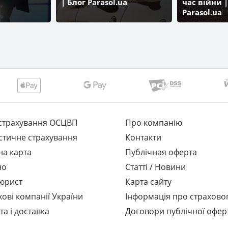
| Блог Parasol.ua
час війни |
Parasol.ua
страхування ОСЦВП
Про компанію
стичне страхування
Контакти
на карта
Публічная оферта
но
Статті / Новини
юрист
Карта сайту
хові компанії України
Інформація про страхово
та і доставка
Договори публічної офер