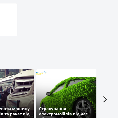
хувати машину
Страхування
Відмінн
ів та ракет під
електромобілів під час
націона