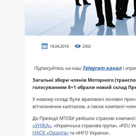
18.04.2018
2302
Telegram канал
Підписуйтесь на наш
і отр
Загальні збори членів Моторного (транспо
голосуванням 8+1 обрали новий склад Пре
У новому складі були враховані основні принц
вітчизняним капіталом, а також компанії-член
До Президії МТСБУ увійшли страхові компанії
«УНІКА»
, «Українська страхова група», «PZU 
НАСК «Оранта»
та «ІНГО Україна».