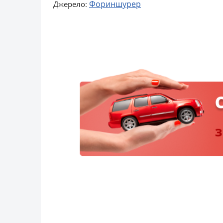
Фориншурер
Джерело: