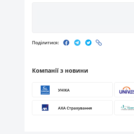
Поділитися:
Компанії з новини
УНІКА
АХА Страхування
Страхова компанія «УСГ»