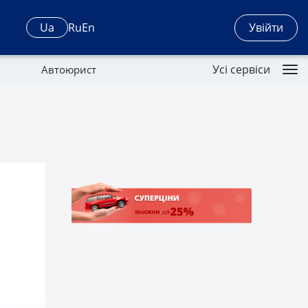
Увійти
Ua
Ru
En
Усі сервіси
Автоюрист