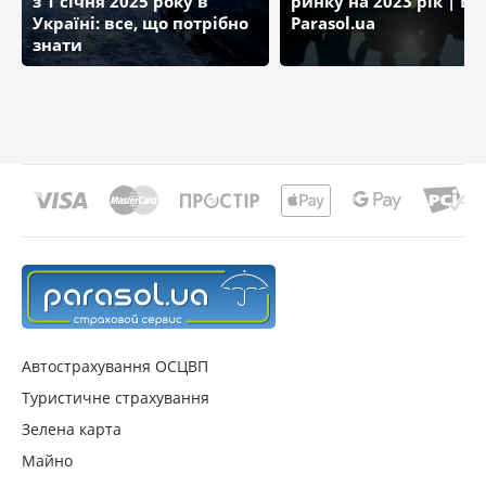
з 1 січня 2025 року в
ринку на 2023 рік | Бл
Україні: все, що потрібно
Parasol.ua
знати
Автострахування ОСЦВП
Туристичне страхування
Зелена карта
Майно