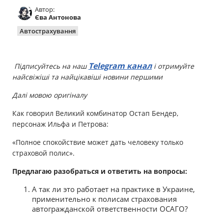
Автор:
Майно
Єва Антонова
Автострахування
Довідник компаній
Новини
Telegram канал
Підписуйтесь на наш
і отримуйте
найсвіжіші та найцікавіші новини першими
Партнерська програма
Далі мовою оригіналу
Реферальна програма
Как говорил Великий комбинатор Остап Бендер,
персонаж Ильфа и Петрова:
«Полное спокойствие может дать человеку только
страховой полис».
Предлагаю разобраться и ответить на вопросы:
А так ли это работает на практике в Украине,
применительно к полисам страхования
автогражданской ответственности ОСАГО?