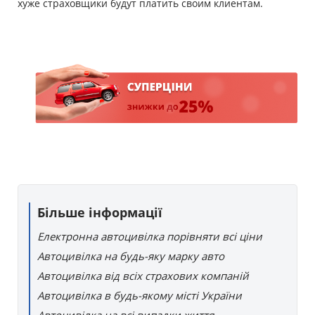
хуже страховщики будут платить своим клиентам.
Більше інформації
Електронна автоцивілка порівняти всі ціни
Автоцивілка на будь-яку марку авто
Автоцивілка від всіх страхових компаній
Автоцивілка в будь-якому місті України
Автоцивілка на всі випадки життя