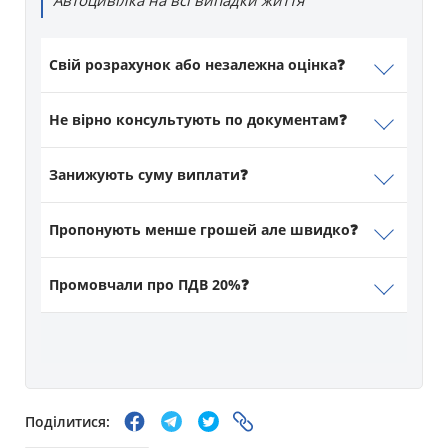
Свій розрахунок або незалежна оцінка❓
Не вірно консультують по документам❓
Занижують суму виплати❓
Пропонують менше грошей але швидко❓
Промовчали про ПДВ 20%❓
Поділитися: