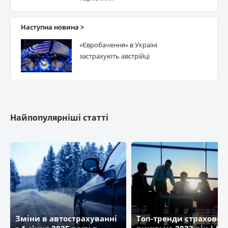
ТАС
Наступна новина >
ГЛОБАЛ ГАРАНТ
«Євробачення» в Україні
застрахують австрійці
ARX
Прем'єр Альянс
Найпопулярніші статті
Зміни в автострахуванні
Топ-тренди страховог