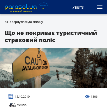
(044) 207-04-35
Увійти
(093) 170-33-90
Ua
Ru
En
< Повернутися до списку
Усі сервіси
Що не покриває туристичний
страховий поліс
Автоцивілка
Зелена карта
Туристична
Автозахист
КАСКО
15.10.2019
1806
Автоюрист
Автор: