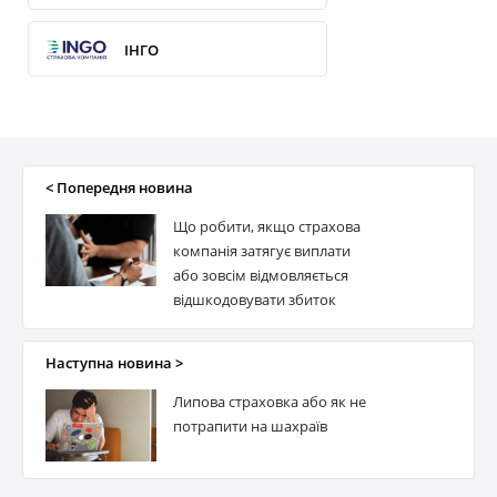
ІНГО
ВУСО
ПЗУ Україна
< Попередня новина
Що робити, якщо страхова
ERV
компанія затягує виплати
або зовсім відмовляється
відшкодовувати збиток
ARX
Наступна новина >
Прем'єр Альянс
Липова страховка або як не
потрапити на шахраїв