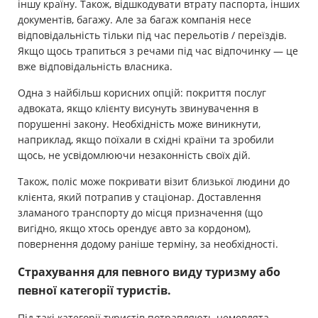
іншу країну. Також, відшкодувати втрату паспорта, інших
документів, багажу. Але за багаж компанія несе
відповідальність тільки під час перельотів / переїздів.
Якщо щось трапиться з речами під час відпочинку — це
вже відповідальність власника.
Одна з найбільш корисних опцій: покриття послуг
адвоката, якщо клієнту висунуть звинувачення в
порушенні закону. Необхідність може виникнути,
наприклад, якщо поїхали в східні країни та зробили
щось, не усвідомлюючи незаконність своїх дій.
Також, поліс може покривати візит близької людини до
клієнта, який потрапив у стаціонар. Доставлення
зламаного транспорту до місця призначення (що
вигідно, якщо хтось орендує авто за кордоном),
повернення додому раніше терміну, за необхідності.
Страхування для певного виду туризму або
певної категорії туристів.
Під такі категорії туристів потрапляють немовлята,