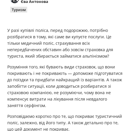
Єва Антонова
Майно
Туризм
Довідник компаній
У разі купівлі поліса, перед подорожжю, потрібно
Новини
розібратися в тому, які саме ви купуєте послуги. Це
тільки медичний поліс, страхування всіх
Партнерська програма
непередбачених обставин або зовсім страховка для
туриста, який збирається займатися альпінізмом?
Реферальна програма
Розуміння того, які бувають види страховок, що вони
покривають і не покривають — допоможе підготуватися
до поїздки та придбати найкращий із варіантів. А також
запобігти ситуації, коли доводиться розбиратися зі
страховою компанією, не розуміючи, чому вона не
компенсує витрати на лікування після невдалого
заняття серфінгом.
Розповідаємо коротко про те, що покриває туристичний
поліс, залежно, від його типу. А також детально про те,
що цей документ не покриває.