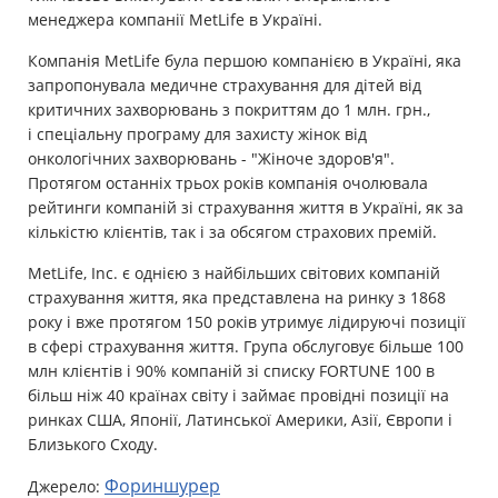
менеджера компанії MetLife в Україні.
Компанія MetLife була першою компанією в Україні, яка
запропонувала медичне страхування для дітей від
критичних захворювань з покриттям до 1 млн. грн.,
і спеціальну програму для захисту жінок від
онкологічних захворювань - "Жіноче здоров'я".
Протягом останніх трьох років компанія очолювала
рейтинги компаній зі страхування життя в Україні, як за
кількістю клієнтів, так і за обсягом страхових премій.
MetLife, Inc. є однією з найбільших світових компаній
страхування життя, яка представлена на ринку з 1868
року і вже протягом 150 років утримує лідируючі позиції
в сфері страхування життя. Група обслуговує більше 100
млн клієнтів і 90% компаній зі списку FORTUNE 100 в
більш ніж 40 країнах світу і займає провідні позиції на
ринках США, Японії, Латинської Америки, Азії, Європи і
Близького Сходу.
Фориншурер
Джерело: