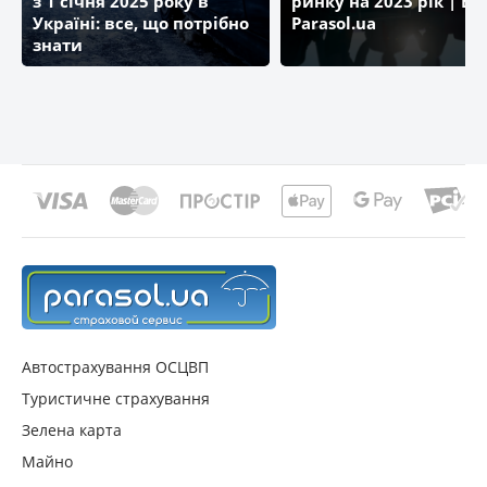
з 1 січня 2025 року в
ринку на 2023 рік | Бл
Україні: все, що потрібно
Parasol.ua
знати
Автострахування ОСЦВП
Туристичне страхування
Зелена карта
Майно