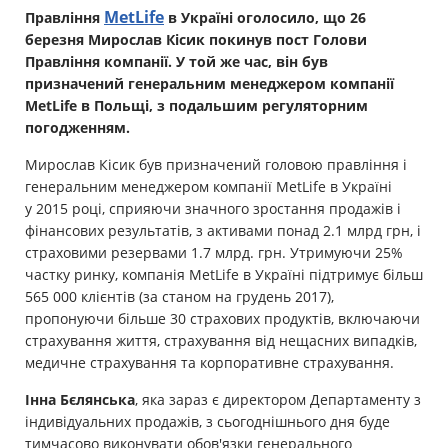
MetLife
Правління
в Україні оголосило, що 26
Майно
березня Мирослав Кісик покинув пост Голови
Правління компанії. У той же час, він був
Довідник компаній
призначений генеральним менеджером компанії
MetLife в Польщі, з подальшим регуляторним
Новини
погодженням.
Мирослав Кісик був призначений головою правління і
Партнерська програма
генеральним менеджером компанії MetLife в Україні
Реферальна програма
у 2015 році, сприяючи значного зростання продажів і
фінансових результатів, з активами понад 2.1 млрд грн, і
страховими резервами 1.7 млрд. грн. Утримуючи 25%
частку ринку, компанія MetLife в Україні підтримує більш
565 000 клієнтів (за станом на грудень 2017),
пропонуючи більше 30 страхових продуктів, включаючи
страхування життя, страхування від нещасних випадків,
медичне страхування та корпоративне страхування.
Інна Бєлянська
, яка зараз є директором Департаменту з
індивідуальних продажів, з сьогоднішнього дня буде
тимчасово виконувати обов'язки генерального