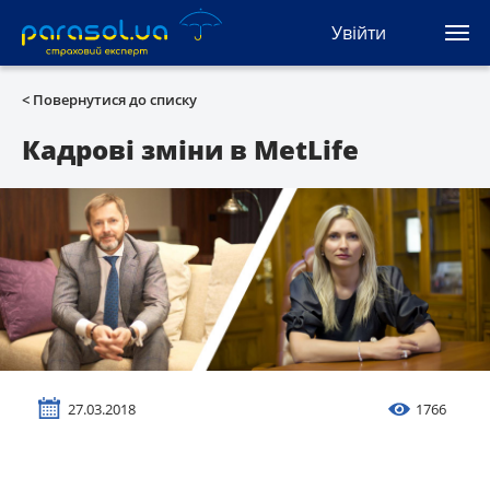
(044) 207-04-35
Увійти
(093) 170-33-90
Ua
Ru
En
< Повернутися до списку
Усі сервіси
Кадрові зміни в MetLife
Автоцивілка
Зелена карта
Туристична
Автозахист
27.03.2018
1766
КАСКО
Автоюрист