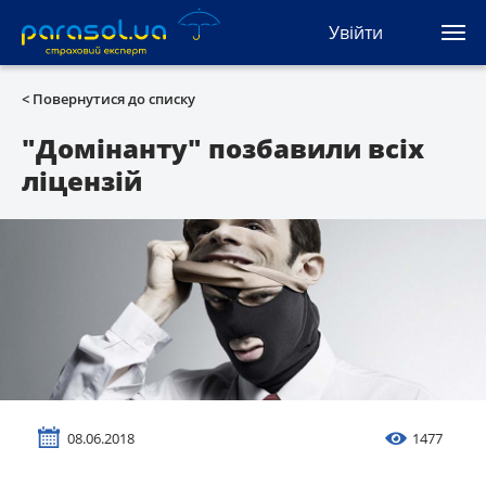
(044) 207-04-35
Увійти
(093) 170-33-90
Ua
Ru
En
< Повернутися до списку
Усі сервіси
"Домінанту" позбавили всіх
ліцензій
Автоцивілка
Зелена карта
Туристична
Автозахист
КАСКО
08.06.2018
1477
Автоюрист