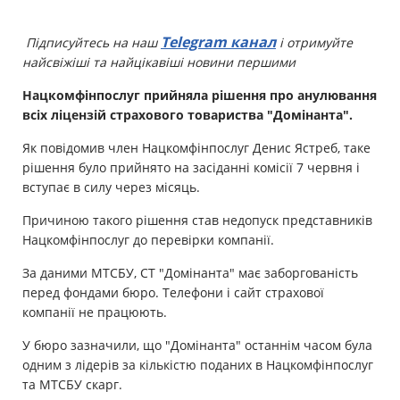
Майно
Telegram канал
Підписуйтесь на наш
і отримуйте
найсвіжіші та найцікавіші новини першими
Довідник компаній
Нацкомфінпослуг прийняла рішення про анулювання
Новини
всіх ліцензій страхового товариства "Домінанта".
Як повідомив член Нацкомфінпослуг Денис Ястреб, таке
Партнерська програма
рішення було прийнято на засіданні комісії 7 червня і
Реферальна програма
вступає в силу через місяць.
Причиною такого рішення став недопуск представників
Нацкомфінпослуг до перевірки компанії.
За даними МТСБУ, СТ "Домінанта" має заборгованість
перед фондами бюро. Телефони і сайт страхової
компанії не працюють.
У бюро зазначили, що "Домінанта" останнім часом була
одним з лідерів за кількістю поданих в Нацкомфінпослуг
та МТСБУ скарг.