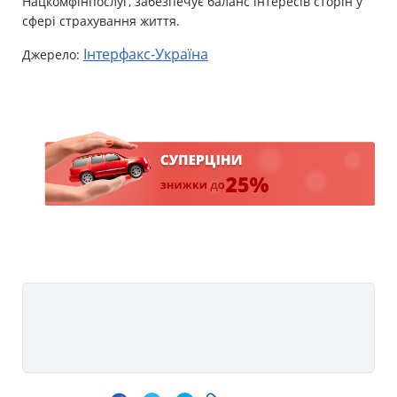
Нацкомфінпослуг, забезпечує баланс інтересів сторін у
сфері страхування життя.
І
нтерфакс-Україна
Джерело: