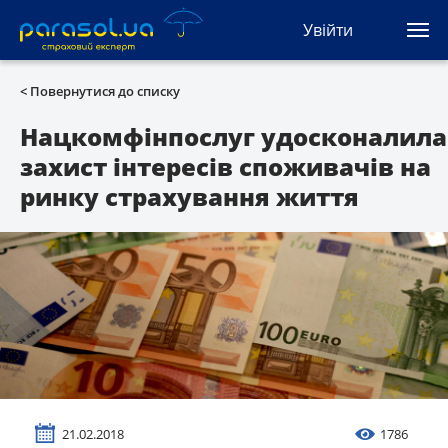
(044) 207-04-35
Увійти
(093) 170-33-90
Ua
Ru
En
< Повернутися до списку
Усі сервіси
Нацкомфінпослуг удосконалила
захист інтересів споживачів на
Автоцивілка
ринку страхування життя
Зелена карта
Туристична
Автозахист
КАСКО
Автоюрист
21.02.2018
1786