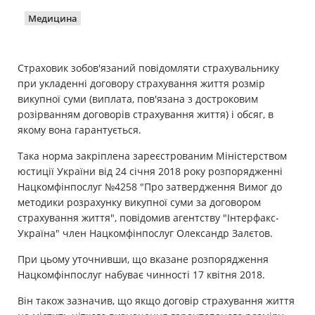
Медицина
Майно
Довідник компаній
Страховик зобов'язаний повідомляти страхувальнику
при укладенні договору страхування життя розмір
Новини
викупної суми (виплата, пов'язана з достроковим
розірванням договорів страхування життя) і обсяг, в
Партнерська програма
якому вона гарантується.
Реферальна програма
Така норма закріплена зареєстрованим Міністерством
юстиції України від 24 січня 2018 року розпорядженні
Нацкомфінпослуг №4258 "Про затвердження Вимог до
методики розрахунку викупної суми за договором
страхування життя", повідомив агентству "Інтерфакс-
Україна" член Нацкомфінпослуг Олександр Залєтов.
При цьому уточнивши, що вказане розпорядження
Нацкомфінпослуг набуває чинності 17 квітня 2018.
Він також зазначив, що якщо договір страхування життя