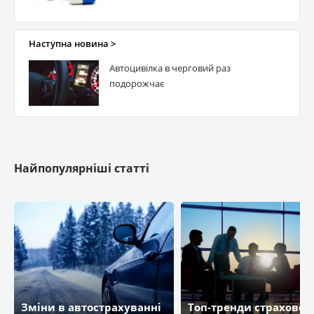
КД Життя
Наступна новина >
Автоцивілка в черговий раз
ТАС (life)
подорожчає
КНЯЖА ЛАЙФ
Найпопулярніші статті
Зміни в автострахуванні
Топ-тренди страховог