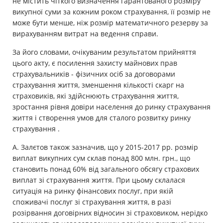
не містить чіткого визначення гарантованого розміру
викупної суми за кожним роком страхування, її розмір не
може бути менше, ніж розмір математичного резерву за
вирахуванням витрат на ведення справи.
За його словами, очікуваним результатом прийняття
цього акту, є посилення захисту майнових прав
страхувальників - фізичних осіб за договорами
страхування життя, зменшення кількості скарг на
страховиків, які здійснюють страхування життя,
зростання рівня довіри населення до ринку страхування
життя і створення умов для сталого розвитку ринку
страхування .
А. Залєтов також зазначив, що у 2015-2017 рр. розмір
виплат викупних сум склав понад 800 млн. грн., що
становить понад 60% від загального обсягу страхових
виплат зі страхування життя. При цьому склалася
ситуація на ринку фінансових послуг, при якій
споживачі послуг зі страхування життя, в разі
розірвання договірних відносин зі страховиком, нерідко