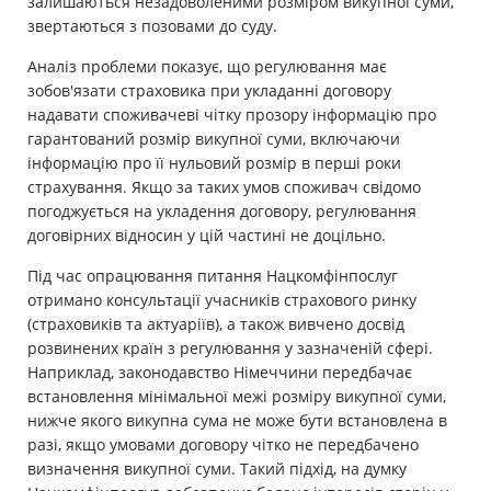
залишаються незадоволеними розміром викупної суми,
звертаються з позовами до суду.
Аналіз проблеми показує, що регулювання має
зобов'язати страховика при укладанні договору
надавати споживачеві чітку прозору інформацію про
гарантований розмір викупної суми, включаючи
інформацію про її нульовий розмір в перші роки
страхування. Якщо за таких умов споживач свідомо
погоджується на укладення договору, регулювання
договірних відносин у цій частині не доцільно.
Під час опрацювання питання Нацкомфінпослуг
отримано консультації учасників страхового ринку
(страховиків та актуаріїв), а також вивчено досвід
розвинених країн з регулювання у зазначеній сфері.
Наприклад, законодавство Німеччини передбачає
встановлення мінімальної межі розміру викупної суми,
нижче якого викупна сума не може бути встановлена ​​в
разі, якщо умовами договору чітко не передбачено
визначення викупної суми. Такий підхід, на думку