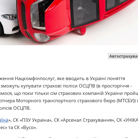
Автострахува
дження Нацкомфінпослуг, яке вводить в Україні поняття
ії зможуть купувати страхові поліси ОСЦПВ (в просторіччя -
вимося, що поки тільки сім страхових компаній України про
артнера Моторного транспортного страхового бюро (МТСБУ)) і
олісів ОСЦПВ.
аїна
», СК «ПЗУ Україна», СК «Арсенал Страхування», СК «УНІКА
ес» та СК «Вусо».