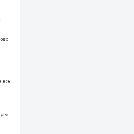
х
хової
а все
Крім