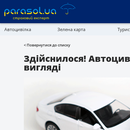
Автоцивілка
Зелена карта
Тури
Реферальна програма
Майно
< Повернутися до списку
Довідник компаній
Здійснилося! Автоци
вигляді
Партнерська програма