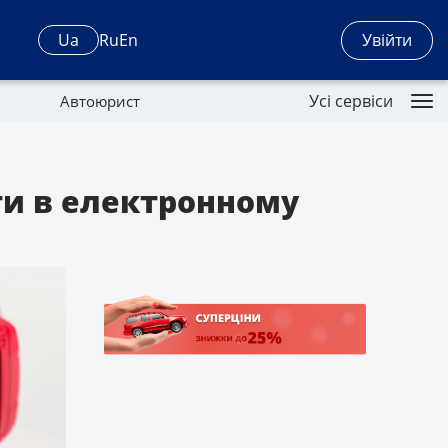
Увійти
Ua
Ru
En
Усі сервіси
Автоюрист
ти в електронному