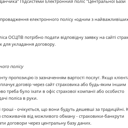
данчика" Підсистеми Електронний поліс "Центральної Бази
впровадження електронного полісу «одним з найважливіши
са ОСЦПВ потрібно подати відповідну заявку на сайті стра
их для укладання договору.
ного полісу
нту пропозицію із зазначенням вартості послуг. Якщо клієнт
оплачує договір через сайт страховика або будь-яким іншим
во треба було їхати в офіс страхової компанії або особисто
ачі поліса в руки.
гроші - очікується, що вони будуть дешевші за традиційні. 
я споживачів від можливого обману - страховики-банкрути
ти договори через центральну базу даних.