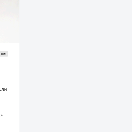
ння
йшли
»,