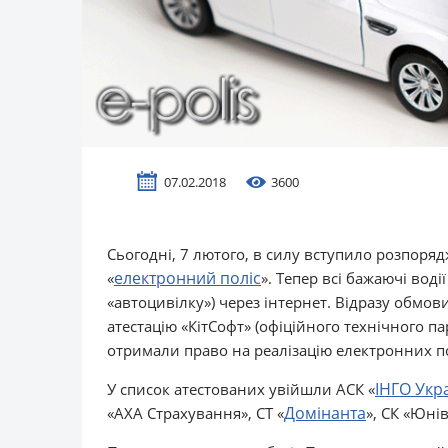
07.02.2018
3600
Сьогодні, 7 лютого, в силу вступило розпоря
електронний поліс
«
». Тепер всі бажаючі вод
«автоцивілку») через інтернет. Відразу обмо
атестацію «КітСофт» (офіційного технічного п
отримали право на реалізацію електронних п
ІНГО Укр
У список атестованих увійшли АСК «
Домінанта
«АХА Страхування», СТ «
», СК «Юнів