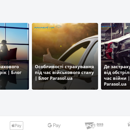
рахового
Особливості страхування
Де застра
рік | Блог
під час військового стану
від обстріл
| Блог Parasol.ua
час війни |
Parasol.ua