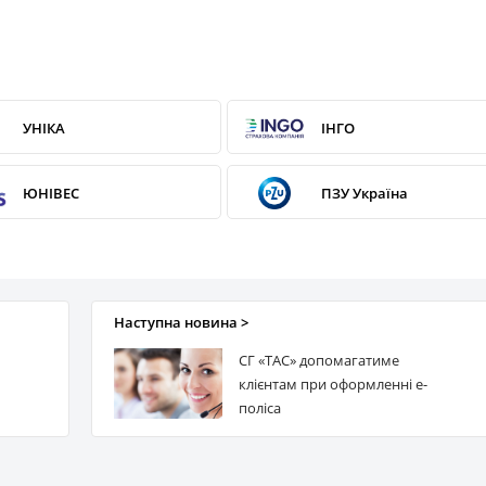
УНІКА
ІНГО
ЮНІВЕС
ПЗУ Україна
АРСЕНАЛ Страхування
ARX
Наступна новина >
СГ «ТАС» допомагатиме
клієнтам при оформленні е-
поліса