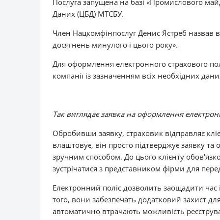
Послуга запущена на базі «Промислового май
Даних (ЦБД) МТСБУ.
Член Нацкомфінпослуг Денис Ястреб назвав 
досягнень минулого і цього року».
Для оформлення електронного страхового полі
компанії із зазначенням всіх необхідних дан
Так виглядає заявка на оформлення електрон
Обробивши заявку, страховик відправляє кліє
влаштовує, він просто підтверджує заявку та 
зручним способом. До цього клієнту обов'язко
зустрічатися з представником фірми для перед
Електронний поліс дозволить заощадити час і 
того, вони забезпечать додатковий захист дл
автоматично втрачають можливість реєструва