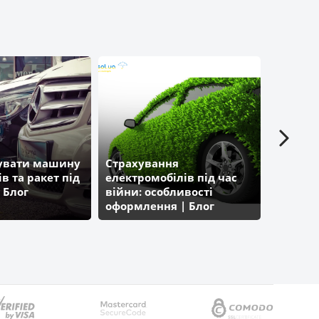
хувати машину
Страхування
Відмінн
ів та ракет під
електромобілів під час
націона
 Блог
війни: особливості
міжнар
оформлення | Блог
посвідч
Parasol.ua