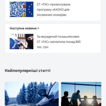
СГ «ТАС» презентувала
програму «КАСКО для
іноземних номерів»
Наступна новина >
За вкрадений позашляховик
СГ «ТАС» заплатила понад 800
тис. грн
Найпопулярніші статті