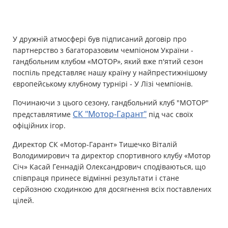
Майно
У дружній атмосфері був підписаний договір про
Довідник компаній
партнерство з багаторазовим чемпіоном України -
гандбольним клубом «МОТОР», який вже п'ятий сезон
Новини
поспіль представляє нашу країну у найпрестижнішому
європейському клубному турнірі - У Лізі чемпіонів.
Партнерська програма
Починаючи з цього сезону, гандбольний клуб "МОТОР"
Реферальна програма
СК "Мотор-Гарант"
представлятиме
під час своїх
офіційних ігор.
Директор СК «Мотор-Гарант» Тишечко Віталій
Володимирович та директор спортивного клубу «Мотор
Січ» Касай Геннадій Олександрович сподіваються, що
співпраця принесе відмінні результати і стане
серйозною сходинкою для досягнення всіх поставлених
цілей.