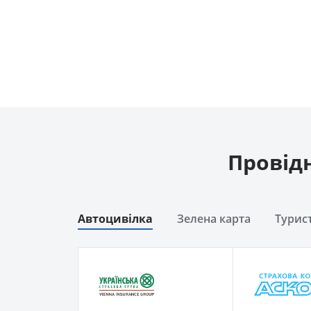
Провідн
Автоцивілка
Зелена карта
Турис