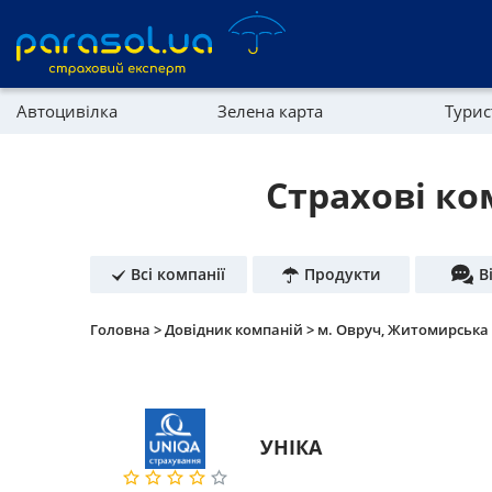
Автоцивілка
Зелена карта
Тури
Реферальна програма
Майно
Страхові ко
Довідник компаній
Партнерська програма
Всі компанії
Продукти
В
Головна >
Довідник компаній >
м. Овруч, Житомирська 
УНІКА