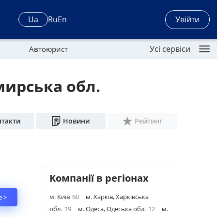
Увійти
Ua
Ru
En
Усі сервіси
Автоюрист
мирська обл.
нтакти
Новини
Рейтинг
Компанії в регіонах
м. Київ
60
м. Харків, Харківська
 >
обл.
19
м. Одеса, Одеська обл.
12
м.