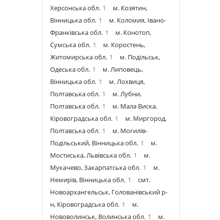
Херсонська обл.
1
м. Козятин,
Вінницька обл.
1
м. Коломия, Івано-
Франківська обл.
1
м. Конотоп,
Сумська обл.
1
м. Коростень,
Житомирська обл.
1
м. Подільськ,
Одеська обл.
1
м. Липовець,
Вінницька обл.
1
м. Лохвиця,
Полтавська обл.
1
м. Лубни,
Полтавська обл.
1
м. Мала Виска,
Кіровоградська обл.
1
м. Миргород,
Полтавська обл.
1
м. Могилів-
Подільський, Вінницька обл.
1
м.
Мостиська, Львівська обл.
1
м.
Мукачево, Закарпатська обл.
1
м.
Немирів, Вінницька обл.
1
смт.
Новоархангельськ, Голованівський р-
н, Кіровоградська обл.
1
м.
Нововолинськ, Волинська обл.
1
м.