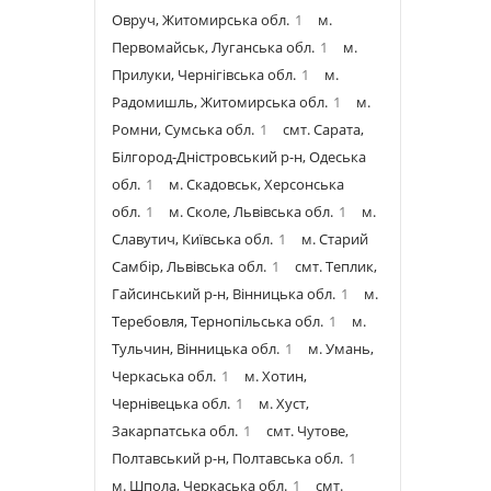
Овруч, Житомирська обл.
1
м.
Первомайськ, Луганська обл.
1
м.
Прилуки, Чернігівська обл.
1
м.
Радомишль, Житомирська обл.
1
м.
Ромни, Сумська обл.
1
смт. Сарата,
Білгород-Дністровський р-н, Одеська
обл.
1
м. Скадовськ, Херсонська
обл.
1
м. Сколе, Львівська обл.
1
м.
Славутич, Київська обл.
1
м. Старий
Самбір, Львівська обл.
1
смт. Теплик,
Гайсинський р-н, Вінницька обл.
1
м.
Теребовля, Тернопільська обл.
1
м.
Тульчин, Вінницька обл.
1
м. Умань,
Черкаська обл.
1
м. Хотин,
Чернівецька обл.
1
м. Хуст,
Закарпатська обл.
1
смт. Чутове,
Полтавський р-н, Полтавська обл.
1
м. Шпола, Черкаська обл.
1
смт.