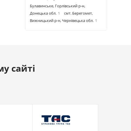
Булавинське, Горлівський р-н,
Донецька обл.
1
смт. Берегомет,
Вижницький р-н, Чернівецька обл.
1
му сайті