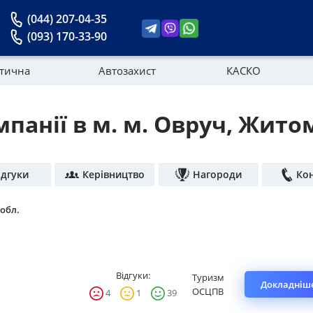
(044) 207-04-35
(093) 170-33-90
стична
Автозахист
КАСКО
мпанії в м. м. Овруч, Жито
Новини
ідгуки
Керівництво
Нагороди
Ко
обл.
Відгуки:
Туризм
Докладніше
ОСЦПВ
4
1
39