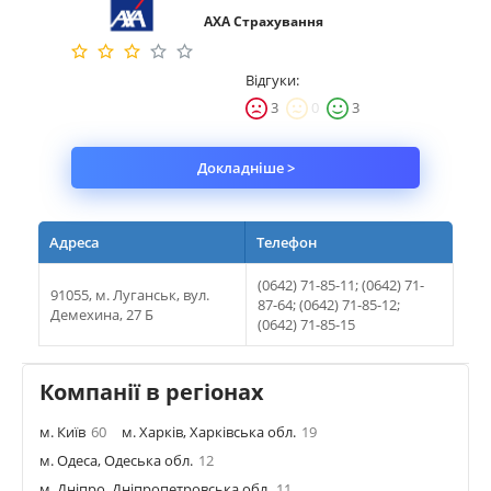
АХА Страхування
Майно
Відгуки:
Довідник компаній
3
0
3
Новини
Докладніше >
Партнерська програма
Реферальна програма
Адреса
Телефон
(0642) 71-85-11; (0642) 71-
91055, м. Луганськ, вул.
87-64; (0642) 71-85-12;
Демехина, 27 Б
(0642) 71-85-15
Компанії в регіонах
м. Київ
60
м. Харків, Харківська обл.
19
м. Одеса, Одеська обл.
12
м. Дніпро, Дніпропетровська обл.
11