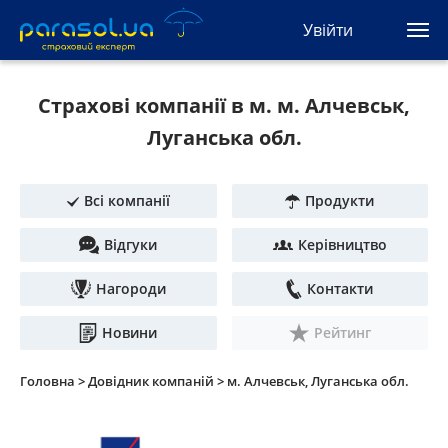
(044) 207-04-35
Увійти
(093) 170-33-90
Ua
Ru
En
Страхові компанії в м. м. Алчевськ,
Усі сервіси
Луганська обл.
Автоцивілка
Всі компанії
Продукти
Зелена карта
Відгуки
Керівництво
Туристична
Нагороди
Контакти
Автозахист
Новини
Рейтинг
КАСКО
Головна >
Довідник компаній >
м. Алчевськ, Луганська обл.
Автоюрист