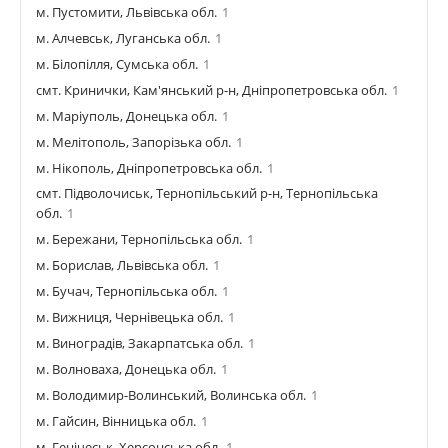
м. Пустомити, Львівська обл.
1
м. Алчевськ, Луганська обл.
1
м. Білопілля, Сумська обл.
1
смт. Кринички, Кам'янський р-н, Дніпропетровська обл.
1
м. Маріуполь, Донецька обл.
1
м. Мелітополь, Запорізька обл.
1
м. Нікополь, Дніпропетровська обл.
1
смт. Підволочиськ, Тернопільський р-н, Тернопільська
обл.
1
м. Бережани, Тернопільська обл.
1
м. Борислав, Львівська обл.
1
м. Бучач, Тернопільська обл.
1
м. Вижниця, Чернівецька обл.
1
м. Виноградів, Закарпатська обл.
1
м. Волноваха, Донецька обл.
1
м. Володимир-Волинський, Волинська обл.
1
м. Гайсин, Вінницька обл.
1
м. Генічеськ, Херсонська обл.
1