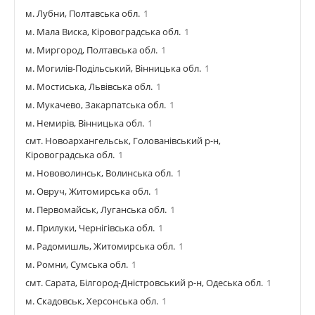
м. Лубни, Полтавська обл.
1
м. Мала Виска, Кіровоградська обл.
1
м. Миргород, Полтавська обл.
1
м. Могилів-Подільський, Вінницька обл.
1
м. Мостиська, Львівська обл.
1
м. Мукачево, Закарпатська обл.
1
м. Немирів, Вінницька обл.
1
смт. Новоархангельськ, Голованівський р-н,
Кіровоградська обл.
1
м. Нововолинськ, Волинська обл.
1
м. Овруч, Житомирська обл.
1
м. Первомайськ, Луганська обл.
1
м. Прилуки, Чернігівська обл.
1
м. Радомишль, Житомирська обл.
1
м. Ромни, Сумська обл.
1
смт. Сарата, Білгород-Дністровський р-н, Одеська обл.
1
м. Скадовськ, Херсонська обл.
1