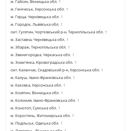
м. Гайсин, Вінницька обл.
1
м. Генічеськ, Херсонська обл.
1
м. Герца, Чернівецька обл.
1
м. Городок, Львівська обл.
1
смт. Гусятин, Чортківський р-н, Тернопільська обл.
1
м. Заставна, Чернівецька обл.
1
м. Збараж, Тернопільська обл.
1
м. Звенигородка, Черкаська обл.
1
м. Знам'янка, Кіровоградська обл.
1
смт. Каланчак, Скадовський р-н, Херсонська обл.
1
м. Калуш, Івано-Франківська обл.
1
м. Каховка, Херсонська обл.
1
м. Козятин, Вінницька обл.
1
м. Коломия, Івано-Франківська обл.
1
м. Конотоп, Сумська обл.
1
м. Коростень, Житомирська обл.
1
м. Подільськ, Одеська обл.
1
м. Липовець, Вінницька обл.
1