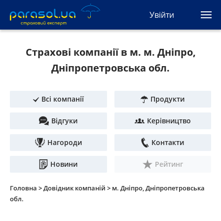
(044) 207-04-35
Увійти
(093) 170-33-90
Ua
Ru
En
Страхові компанії в м. м. Дніпро,
Усі сервіси
Дніпропетровська обл.
Автоцивілка
Всі компанії
Продукти
Зелена карта
Відгуки
Керівництво
Туристична
Нагороди
Контакти
Автозахист
Новини
Рейтинг
КАСКО
Головна >
Довідник компаній >
м. Дніпро, Дніпропетровська
обл.
Автоюрист