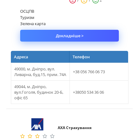
7
1
2
ОСЦПВ
Туризм
Зелена карта
Докладніше >
Адреса
Телефон
49000, м. Дніпро, вул.
+38 056 766 06 73
Ливарна, буд.15, прим. 74А
49044, м. Дніпро,
вул.Гоголя, будинок 20-Б,
+38050 534 36 06
офіс 65
АХА Страхування