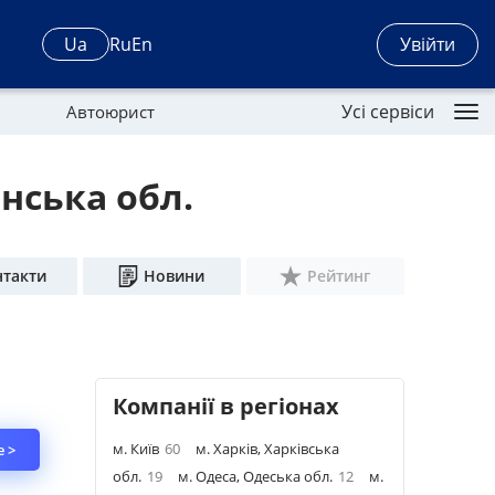
Увійти
Ua
Ru
En
Усі сервіси
Автоюрист
енська обл.
нтакти
Новини
Рейтинг
Компанії в регіонах
м. Київ
60
м. Харків, Харківська
 >
обл.
19
м. Одеса, Одеська обл.
12
м.