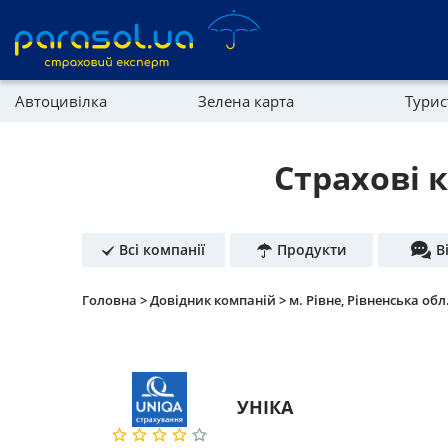
Автоцивілка
Зелена карта
Тури
Реферальна програма
Майно
Страхові к
Довідник компаній
Партнерська програма
Всі компанії
Продукти
В
Головна >
Довідник компаній >
м. Рівне, Рівненська обл
УНІКА