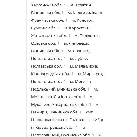
Херсонська обл.
1
м. Козятин,
Вінницька обл.
1
м. Коломия, Івано-
Франківська обл.
1
м. Конотоп,
Сумська обл.
1
м. Коростень,
Житомирська обл.
1
м. Подільськ,
Одеська обл.
1
м. Липовець,
Вінницька обл.
1
м. Лохвиця,
Полтавська обл.
1
м. Лубни,
Полтавська обл.
1
м. Мала Виска,
Кіровоградська обл.
1
м. Миргород,
Полтавська обл.
1
м. Могилів-
Подільський, Вінницька обл.
1
м.
Мостиська, Львівська обл.
1
м.
Мукачево, Закарпатська обл.
1
м.
Немирів, Вінницька обл.
1
смт.
Новоархангельськ, Голованівський р-
н, Кіровоградська обл.
1
м.
Нововолинськ, Волинська обл.
1
м.