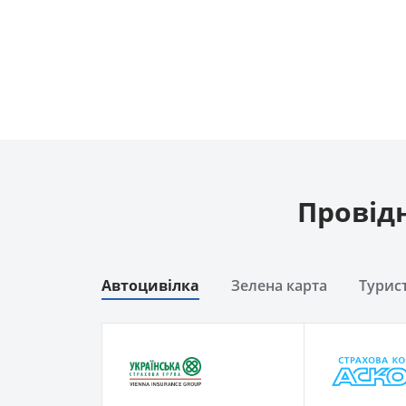
Провідн
Автоцивілка
Зелена карта
Турис