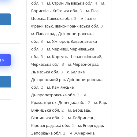
обл.
4
м. Стрий, Львівська обл.
4
м.
Бориспіль, Київська обл.
3
м. Біла
Церква, Київська обл.
3
м. Івано-
Франківськ, Івано-Франківська обл.
3
м. Павлоград, Дніпропетровська
обл.
3
м. Ужгород, Закарпатська
обл.
3
м. Чернівці, Чернівецька
обл.
3
м. Корсунь-Шевченківський,
 >
Черкаська обл.
3
м. Червоноград,
Львівська обл.
3
с. Балівка,
Дніпровський р-н, Дніпропетровська
обл.
2
м. Кам'янське,
Дніпропетровська обл.
2
м.
Краматорськ, Донецька обл.
2
м. Бар,
Вінницька обл.
2
м. Бершадь,
Вінницька обл.
2
м. Бобринець,
Кіровоградська обл.
2
м. Енергодар,
Запорізька обл.
2
м. Жмеринка,