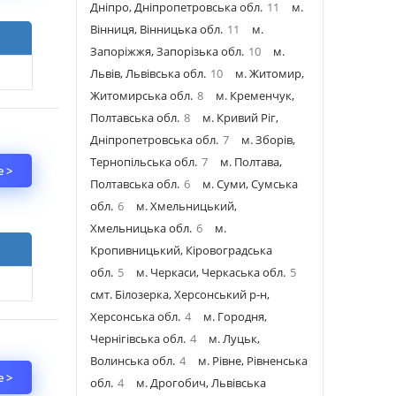
Дніпро, Дніпропетровська обл.
11
м.
Вінниця, Вінницька обл.
11
м.
Запоріжжя, Запорізька обл.
10
м.
Львів, Львівська обл.
10
м. Житомир,
Житомирська обл.
8
м. Кременчук,
Полтавська обл.
8
м. Кривий Ріг,
Дніпропетровська обл.
7
м. Зборів,
Тернопільська обл.
7
м. Полтава,
 >
Полтавська обл.
6
м. Суми, Сумська
обл.
6
м. Хмельницький,
Хмельницька обл.
6
м.
Кропивницький, Кіровоградська
обл.
5
м. Черкаси, Черкаська обл.
5
смт. Білозерка, Херсонський р-н,
Херсонська обл.
4
м. Городня,
Чернігівська обл.
4
м. Луцьк,
Волинська обл.
4
м. Рівне, Рівненська
 >
обл.
4
м. Дрогобич, Львівська