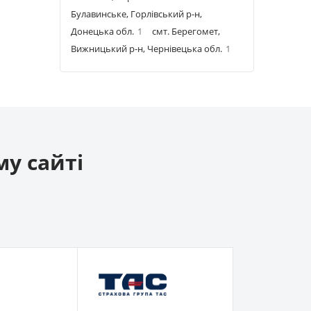
Булавинське, Горлівський р-н,
Донецька обл.
1
смт. Берегомет,
Вижницький р-н, Чернівецька обл.
1
му сайті