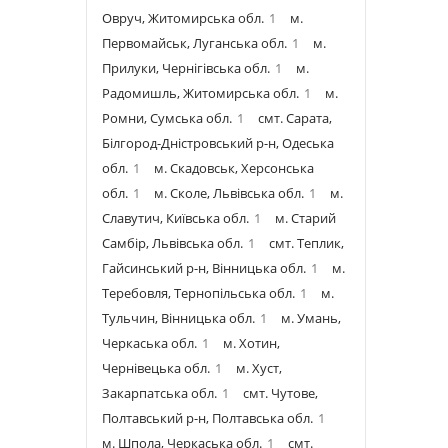
Овруч, Житомирська обл.
1
м.
Первомайськ, Луганська обл.
1
м.
Прилуки, Чернігівська обл.
1
м.
Радомишль, Житомирська обл.
1
м.
Ромни, Сумська обл.
1
смт. Сарата,
Білгород-Дністровський р-н, Одеська
обл.
1
м. Скадовськ, Херсонська
обл.
1
м. Сколе, Львівська обл.
1
м.
Славутич, Київська обл.
1
м. Старий
Самбір, Львівська обл.
1
смт. Теплик,
Гайсинський р-н, Вінницька обл.
1
м.
Теребовля, Тернопільська обл.
1
м.
Тульчин, Вінницька обл.
1
м. Умань,
Черкаська обл.
1
м. Хотин,
Чернівецька обл.
1
м. Хуст,
Закарпатська обл.
1
смт. Чутове,
Полтавський р-н, Полтавська обл.
1
м. Шпола, Черкаська обл.
1
смт.