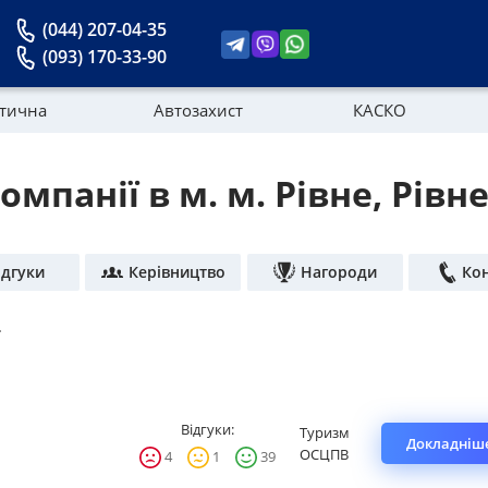
(044) 207-04-35
(093) 170-33-90
стична
Автозахист
КАСКО
омпанії в м. м. Рівне, Рівн
Новини
ідгуки
Керівництво
Нагороди
Ко
.
Відгуки:
Туризм
Докладніше
ОСЦПВ
4
1
39