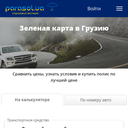
(044) 207-04-35
Войти
(093) 170-33-90
Ua
Ru
En
Зеленая карта в Грузию
Все сервисы
Автогражданка
Зеленая карта
Сравнить цены, узнать условия и купить полис по
Туристическая
лучшей цене
Автозащита
На калькуляторе
По номеру авто
КАСКО
Транспортное средство
Автоюрист