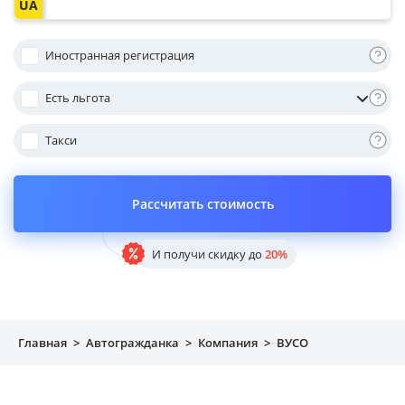
Имущество
Иностранная регистрация
Справочник компаний
Есть льгота
Новости
Такси
Партнерская программа
Реферальная программа
Рассчитать стоимость
И получи скидку до
20%
Главная
>
Автогражданка
>
Компания
>
ВУСО