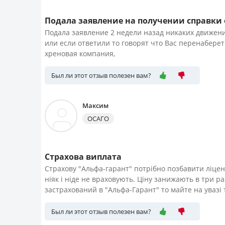
Подала заявление на получении справки о
Подала заявление 2 недели назад никаких движени
или если ответили то говорят что Вас перенаберет
хреновая компания,
Был ли этот отзыв полезен вам?
Максим
ОСАГО
Страхова виплата
Страхову "Альфа-гарант" потрібно позбавити ліценз
ніяк і ніде не враховують. Ціну занижають в три 
застрахований в "Альфа-Гарант" то майте на увазі
Был ли этот отзыв полезен вам?