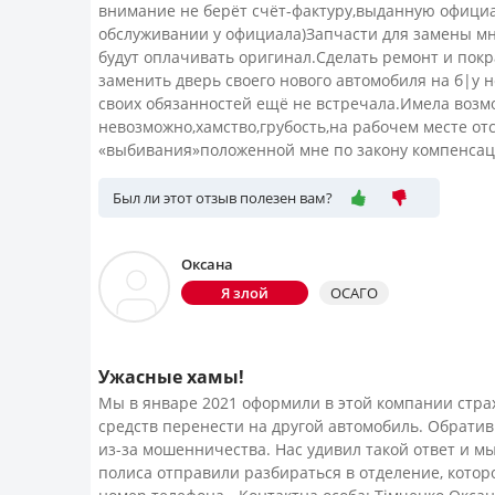
внимание не берёт счёт-фактуру,выданную офици
обслуживании у официала)Запчасти для замены мн
будут оплачивать оригинал.Сделать ремонт и пок
заменить дверь своего нового автомобиля на б|у н
своих обязанностей ещё не встречала.Имела возм
невозможно,хамство,грубость,на рабочем месте отс
«выбивания»положенной мне по закону компенсац
Был ли этот отзыв полезен вам?
Оксана
Я злой
ОСАГО
Ужасные хамы!
Мы в январе 2021 оформили в этой компании стра
средств перенести на другой автомобиль. Обратив
из-за мошенничества. Нас удивил такой ответ и мы
полиса отправили разбираться в отделение, которо