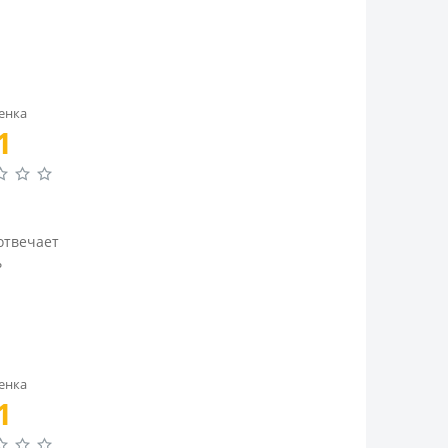
енка
1
отвечает
ь
енка
1