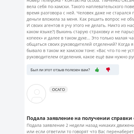
номер телефона - Контактна особа: Тімченко Оксан
вела себя по-хамски. Такого наплевательского пов
время разговора с ней. Человек даже не старался п
деньги вложила за меня. Как решить вопрос не об
И своих агентов я учу этого не делать. Никто из н
каком языке?) Выкинь старую страховку и не парь
копеек» и далее в таком духе... Это только малая 
общаться своих руководителей отделений? Когда я 
бывало в таком же хамском тоне: «Вас что-то не ус
руководителем отделения, какое ещё вам нужно рук
Был ли этот отзыв полезен вам?
ОСАГО
Подала заявление на получении справки о
Подала заявление 2 недели назад никаких движени
или если ответили то говорят что Вас перенаберет