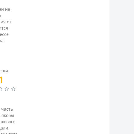
ни не
а
ния от
ится
ессе
на.
енка
1
 часть
, якобы
ахового
дали