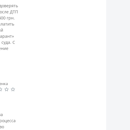
доверять
осле ДТП
00 грн.
платить
ый
Гарант»
суда. С
ение
енка
ла
процесса
во