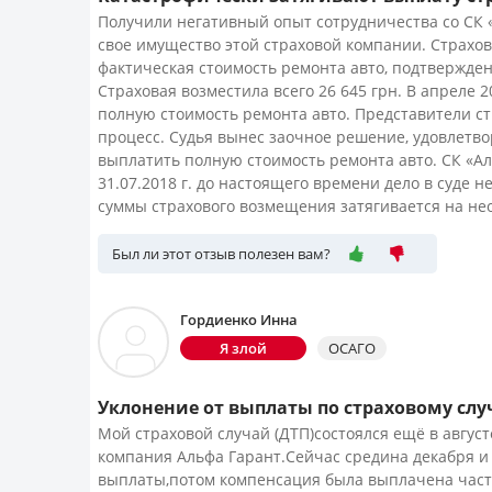
Получили негативный опыт сотрудничества со СК 
свое имущество этой страховой компании. Страхо
фактическая стоимость ремонта авто, подтвержде
Страховая возместила всего 26 645 грн. В апреле 2
полную стоимость ремонта авто. Представители ст
процесс. Судья вынес заочное решение, удовлетво
выплатить полную стоимость ремонта авто. СК «Ал
31.07.2018 г. до настоящего времени дело в суде 
суммы страхового возмещения затягивается на не
Был ли этот отзыв полезен вам?
Гордиенко Инна
Я злой
ОСАГО
Уклонение от выплаты по страховому сл
Мой страховой случай (ДТП)состоялся ещё в авгус
компания Альфа Гарант.Сейчас средина декабря и
выплаты,потом компенсация была выплачена части