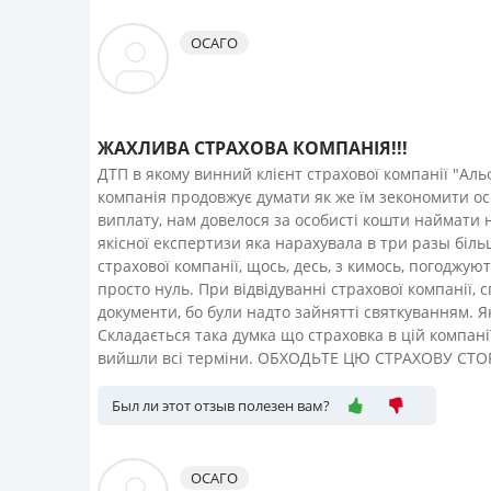
ОСАГО
ЖАХЛИВА СТРАХОВА КОМПАНІЯ!!!
ДТП в якому винний клієнт страхової компанії "Альф
компанія продовжує думати як же їм зекономити ос
виплату, нам довелося за особисті кошти наймати н
якісної експертизи яка нарахувала в три разы біль
страхової компанії, щось, десь, з кимось, погоджу
просто нуль. При відвідуванні страхової компанії, 
документи, бо були надто зайнятті святкуванням.
Складається така думка що страховка в цій компан
вийшли всі терміни. ОБХОДЬТЕ ЦЮ СТРАХОВУ СТ
Был ли этот отзыв полезен вам?
ОСАГО