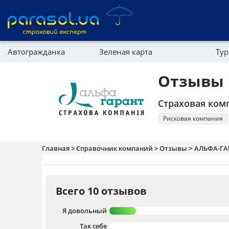
Автогражданка
Зеленая карта
Тур
Реферальная программа
Имущество
Отзывы 
Справочник компаний
Страховая ком
Партнерская программа
Рисковая компания
Главная >
Справочник компаний >
Отзывы >
АЛЬФА-ГА
Всего 10 отзывов
Я довольный
Так себе