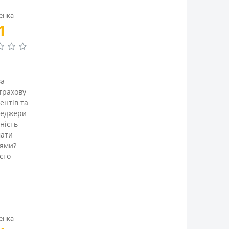
енка
1
ва
трахову
ентів та
енеджери
ність
мати
цями?
сто
енка