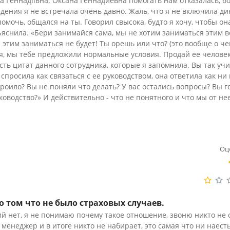
а Геннадіївна. Оксана Геннадиевна помогать нам отказалась, бо
едения я не встречала очень давно. Жаль, что я не включила ди
омочь, общался на ты. Говорил свысока, будто я хочу, чтобы он
ъяснила. «Бери занимайся сама, мы не хотим заниматься этим 
ас этим заниматься не будет! Ты орешь или что? (это вообще о че
ся, мы тебе предложили нормальные условия. Продай ее человек
часть цитат данного сотрудника, которые я запомнила. Вы так уч
спросила как связаться с ее руководством, она ответила как ни 
троило? Вы не поняли что делать? У вас остались вопросы? Вы г
оводство?» И действительно - что не понятного и что мы от не
Оц
 том что не было страховых случаев.
й нет, я не понимаю почему такое отношение, звоню никто не 
 менеджер и в итоге никто не набирает, это самая что ни наест