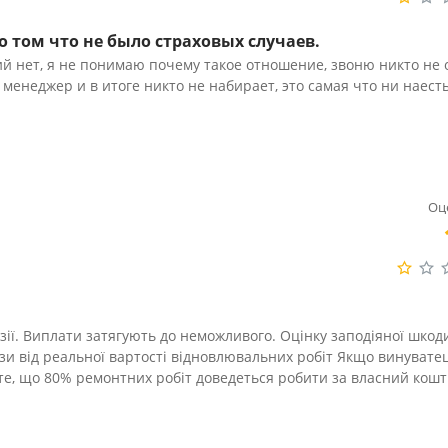
 том что не было страховых случаев.
й нет, я не понимаю почему такое отношение, звоню никто не 
 менеджер и в итоге никто не набирает, это самая что ни наест
Оц
ії. Виплати затягують до неможливого. Оцінку заподіяної шкоди
рази від реальної вартості відновлювальних робіт Якщо винувате
 те, що 80% ремонтних робіт доведеться робити за власний кошт