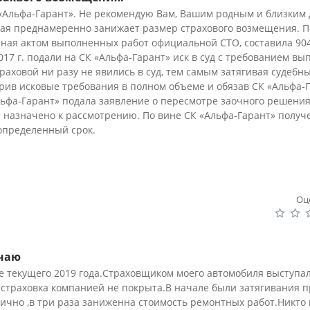
«Альфа-Гарант». Не рекомендую Вам, Вашим родным и близким 
вая преднамеренно занижает размер страхового возмещения. П
нная актом выполненных работ официальной СТО, составила 904
017 г. подали на СК «Альфа-Гарант» иск в суд с требованием вы
раховой ни разу не явились в суд, тем самым затягивая судебн
рив исковые требования в полном объеме и обязав СК «Альфа-
ьфа-Гарант» подала заявление о пересмотре заочного решения 
не назначено к рассмотрению. По вине СК «Альфа-Гарант» получ
определенный срок.
Оц
учаю
те текущего 2019 года.Страховщиком моего автомобиля выступа
 страховка компанией не покрыта.В начале были затягивания 
чно ,в три раза заниженна стоимость ремонтных работ.Никто 