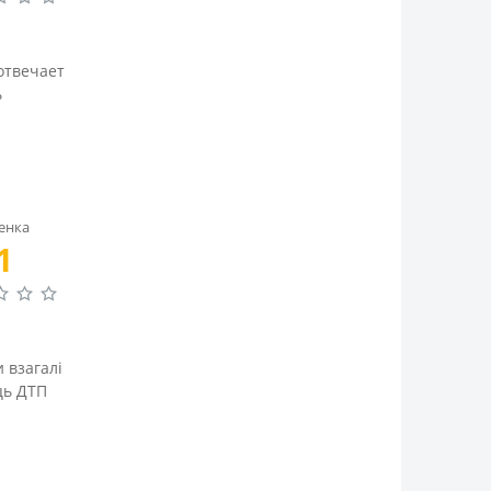
отвечает
ь
енка
1
 взагалі
ць ДТП