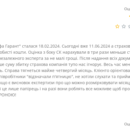
Оц
а Гарант" сталася 18.02.2024. Сьогодні вже 11.06.2024 а страхо
обисті кошти. Оцінка з боку СК нарахували в три рази меньше с
езалежного эксперта за не малі гроші. Після надання всіх докум
ше суму збитку страхова компанія тупо нас ігнорує. Весь час м
ють. Справа тягнеться майже четвертий місяць. Клієнто орієнтова
співробітники "відзначали п'ятницю", не хотіли слухати та прий
 Якщо є висновок експертизи про що можно розмірковувати міся
ії це лише папірець і на разі вони роблять все можливе щоб про
ОРОНОЮ!
Оц