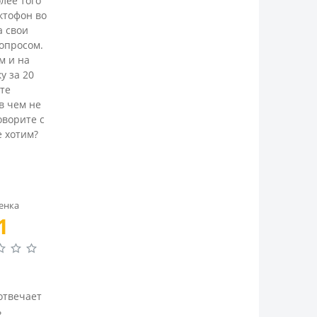
лее того
ктофон во
а свои
вопросом.
м и на
у за 20
ите
в чем не
оворите с
е хотим?
енка
1
отвечает
ь