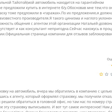
альной Tайотой(мой автомобиль находится на гарантийном
е предложили купить в интернете б/у.Обосновав мне тем,что о
раску тоже предложили в «гаражах».По их предложению,я должн
еизвестного производителя.Я такого цинизма и наглого уклоне
ожность общения с агентом этой организации Натальей-дозвон
утствует и как консультант непригодна.Сейчас нахожусь в проц
ии.Официальная страница компании для отзывов заблокирова
Оц
ховку на автомобиль, вчера мы обратились в компанию с целью
шись к агенту, который оформлял страховку, мы получили отказ
 решили обратиться в головной офис, но там нас по номеру стр
е эту страховку выписывало. И вот тут самое интересное! Нам 