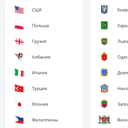
США
Киев
Польша
Харь
Грузия
Льв
Албания
Одес
Италия
Днеп
Турция
Нико
Япония
Запо
Филиппины
Вин