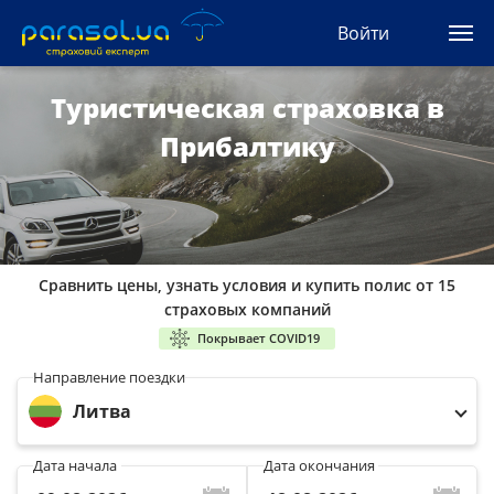
(044) 207-04-35
Войти
(093) 170-33-90
Ua
Ru
En
Туристическая страховка в
Прибалтику
Все сервисы
Автогражданка
Зеленая карта
Сравнить цены, узнать условия и купить полис от 15
Туристическая
страховых компаний
Покрывает COVID19
Автозащита
Направление поездки
Литва
КАСКО
Дата начала
Дата окончания
Автоюрист