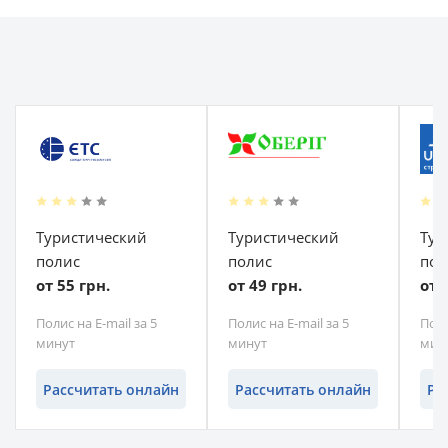
Туристический
Туристический
Тур
полис
полис
пол
от 55 грн.
от 49 грн.
от 
Полис на E-mail за 5
Полис на E-mail за 5
Поли
минут
минут
мин
Рассчитать онлайн
Рассчитать онлайн
Ра