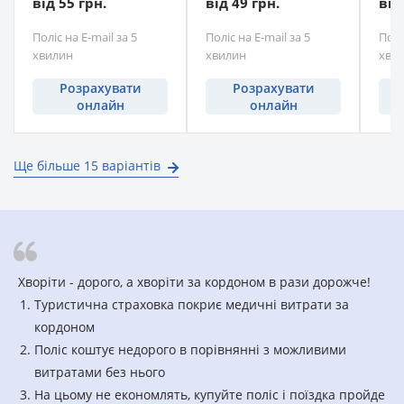
від 55 грн.
від 49 грн.
від
Поліс на E-mail за 5
Поліс на E-mail за 5
Полі
хвилин
хвилин
хви
Розрахувати
Розрахувати
онлайн
онлайн
Ще більше 15 варіантів
Хворіти - дорого, а хворіти за кордоном в рази дорожче!
Туристична страховка покриє медичні витрати за
кордоном
Поліс коштує недорого в порівнянні з можливими
витратами без нього
На цьому не економлять, купуйте поліс і поїздка пройде