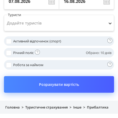
Майно
Туристи
Довідник компаній
Додайте туристів
Новини
Активний відпочинок (спорт)
Партнерська програма
Річний поліс
Oбрано:
10 днів
Реферальна програма
Робота за наймом
Розрахувати вартість
Головна
>
Туристичне страхування
>
Інше
>
Прибалтика