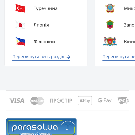
Туреччина
Мико
Японія
Запо
Філіппіни
Вінн
Переглянути весь розділ
Переглянути ве