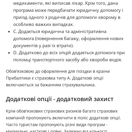
медикаменти, які виписав лікар. Крім того, дана
програма може передбачати юридичну допомогу і
приїзд одного з родичів для допомоги хворому в
особливо важких випадках.
С. Додається юридична та адміністративна
допомога (повернення багажу, оформлення нових
документів у разі їх втрати).
D. Додатково до всіх опцій додається допомога при
поломці транспортного засобу або хвороби водія.
Обов'язковою до оформлення для поїздки в країни
Прибалтики є страховка типу А. Додаткові опції
включаються за бажанням страхувальника.
Додаткові опції - додатковий захист
Крім обов'язкових страхових ризиків багато страхових
компаній пропонують включити в поліс додаткові опції.
Часто туристам пропонують різні види програм -
мінімальні, часткові і повні. Залежно від кількості