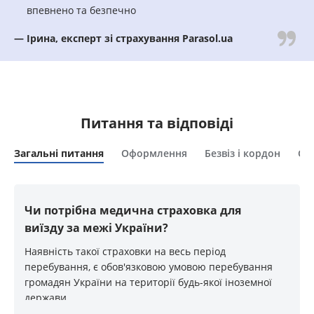
впевнено та безпечно
— Ірина, експерт зі страхування Parasol.ua
Питання та відповіді
Загальні питання
Оформлення
Безвіз і кордон
Сп
Чи потрібна медична страховка для
виїзду за межі України?
Наявність такої страховки на весь період
перебування, є обов'язковою умовою перебування
громадян України на території будь-якої іноземної
держави