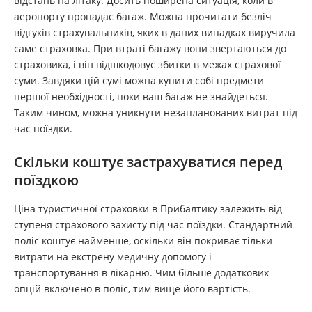
відстань на літаку. Досить поширена ситуація, коли в
аеропорту пропадає багаж. Можна прочитати безліч
відгуків страхувальників, яких в даних випадках виручила
саме страховка. При втраті багажу вони звертаються до
страховика, і він відшкодовує збитки в межах страхової
суми. Завдяки цій сумі можна купити собі предмети
першої необхідності, поки ваш багаж не знайдеться.
Таким чином, можна уникнути незапланованих витрат під
час поїздки.
Скільки коштує застрахуватися перед
поїздкою
Ціна туристичної страховки в Прибалтику залежить від
ступеня страхового захисту під час поїздки. Стандартний
поліс коштує найменше, оскільки він покриває тільки
витрати на екстрену медичну допомогу і
транспортування в лікарню. Чим більше додаткових
опцій включено в поліс, тим вище його вартість.