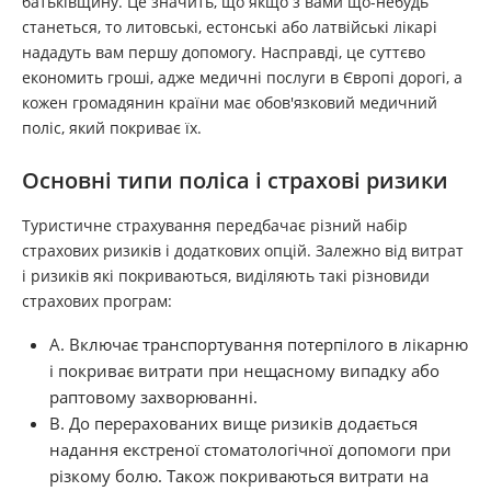
батьківщину. Це значить, що якщо з вами що-небудь
станеться, то литовські, естонські або латвійські лікарі
нададуть вам першу допомогу. Насправді, це суттєво
економить гроші, адже медичні послуги в Європі дорогі, а
кожен громадянин країни має обов'язковий медичний
поліс, який покриває їх.
Основні типи поліса і страхові ризики
Туристичне страхування передбачає різний набір
страхових ризиків і додаткових опцій. Залежно від витрат
і ризиків які покриваються, виділяють такі різновиди
страхових програм:
А. Включає транспортування потерпілого в лікарню
і покриває витрати при нещасному випадку або
раптовому захворюванні.
В. До перерахованих вище ризиків додається
надання екстреної стоматологічної допомоги при
різкому болю. Також покриваються витрати на