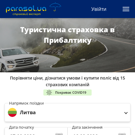
(044) 207-04-35
Увійти
(093) 170-33-90
Ua
Ru
En
Туристична страховка в
Прибалтику
Усі сервіси
Автоцивілка
Зелена карта
Порівняти ціни, дізнатися умови і купити поліс від 15
Туристична
страхових компаній
Покриває COVID19
Автозахист
Напрямок поїздки
Литва
КАСКО
Дата початку
Дата закінчення
Автоюрист