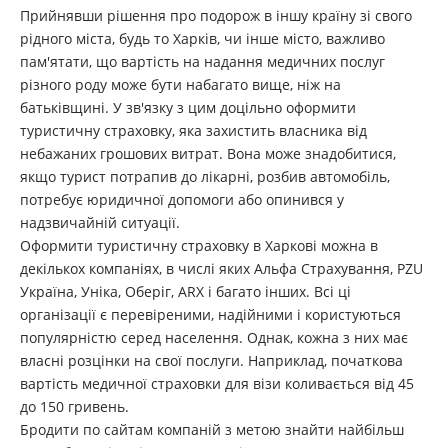
Прийнявши рішення про подорож в іншу країну зі свого
рідного міста, будь то Харків, чи інше місто, важливо
пам'ятати, що вартість на надання медичних послуг
різного роду може бути набагато вище, ніж на
батьківщині. У зв'язку з цим доцільно оформити
туристичну страховку, яка захистить власника від
небажаних грошових витрат. Вона може знадобитися,
якщо турист потрапив до лікарні, розбив автомобіль,
потребує юридичної допомоги або опинився у
надзвичайній ситуації.
Оформити туристичну страховку в Харкові можна в
декількох компаніях, в числі яких Альфа Страхування, PZU
Україна, Уніка, Оберіг, ARX і багато інших. Всі ці
організації є перевіреними, надійними і користуються
популярністю серед населення. Однак, кожна з них має
власні розцінки на свої послуги. Наприклад, початкова
вартість медичної страховки для візи коливається від 45
до 150 гривень.
Бродити по сайтам компаній з метою знайти найбільш