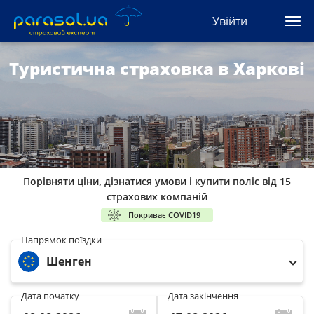
(044) 207-04-35
Увійти
(093) 170-33-90
Ua
Ru
En
Туристична страховка в Харкові
Усі сервіси
Автоцивілка
Зелена карта
Порівняти ціни, дізнатися умови і купити поліс від 15
Туристична
страхових компаній
Покриває COVID19
Автозахист
Напрямок поїздки
Шенген
КАСКО
Дата початку
Дата закінчення
Автоюрист