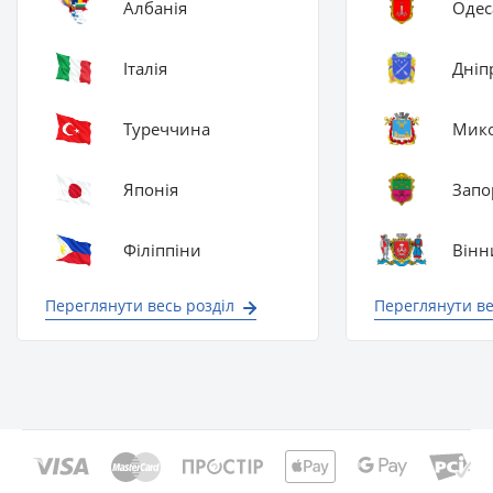
Албанія
Одес
Італія
Дніп
Туреччина
Мико
Японія
Запо
Філіппіни
Вінн
Переглянути весь розділ
Переглянути ве