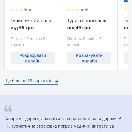
Туристичний поліс
Туристичний поліс
Тур
від 55 грн.
від 49 грн.
від
Поліс на E-mail за 5
Поліс на E-mail за 5
Полі
хвилин
хвилин
хви
Розрахувати
Розрахувати
онлайн
онлайн
Ще більше 15 варіантів
Хворіти - дорого, а хворіти за кордоном в рази дорожче!
Туристична страховка покриє медичні витрати за