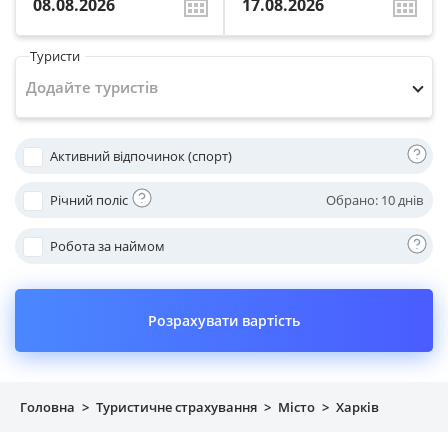
Майно
Туристи
Довідник компаній
Додайте туристів
Новини
Активний відпочинок (спорт)
Партнерська програма
Річний поліс
Oбрано:
10 днів
Реферальна програма
Робота за наймом
Розрахувати вартість
Головна
>
Туристичне страхування
>
Місто
>
Харків