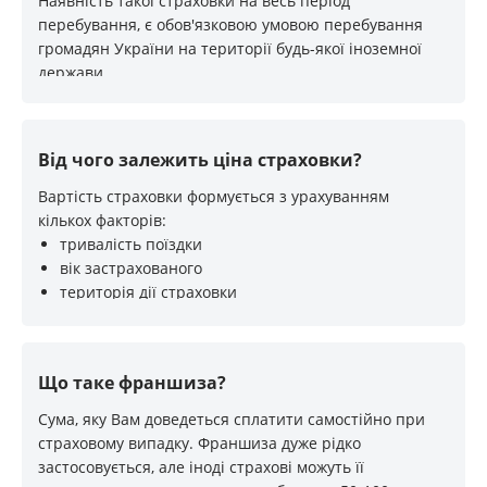
Наявність такої страховки на весь період
перебування, є обов'язковою умовою перебування
громадян України на території будь-якої іноземної
держави
Від чого залежить ціна страховки?
Вартість страховки формується з урахуванням
кількох факторів:
тривалість поїздки
вік застрахованого
територія дії страховки
перелік страхових випадків
наявність франшизи
Що таке франшиза?
Сума, яку Вам доведеться сплатити самостійно при
страховому випадку. Франшиза дуже рідко
застосовується, але іноді страхові можуть її