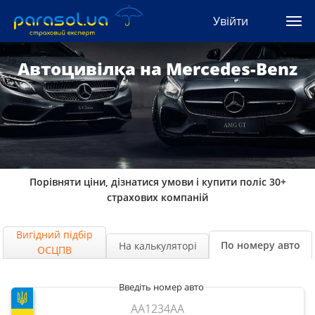
(044) 207-04-35
Увійти
(093) 170-33-90
Ua
Ru
En
Автоцивілка на Mercedes-Benz
Усі сервіси
Автоцивілка
Зелена карта
Порівняти ціни, дізнатися умови і купити поліс 30+
Туристична
страхових компаній
Автозахист
Вигідний підбір
По номеру авто
На калькуляторі
ОСЦПВ
КАСКО
Введіть номер авто
Автоюрист