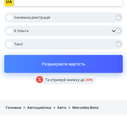
Майно
Іноземна реєстрація
Довідник компаній
Є пільга
Новини
Таксі
Партнерська програма
Реферальна програма
Розрахувати вартість
Та отримуй знижку до
20%
Головна
>
Автоцивілка
>
Авто
>
Mercedes-Benz