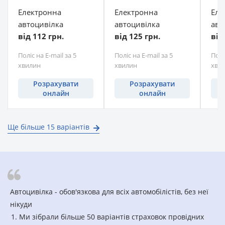
Електронна
Електронна
Еле
автоцивілка
автоцивілка
авт
від 112 грн.
від 125 грн.
від
Поліс на E-mail за 5
Поліс на E-mail за 5
Полі
хвилин
хвилин
хви
Розрахувати
Розрахувати
онлайн
онлайн
Ще більше 15 варіантів
Автоцивілка - обов'язкова для всіх автомобілістів, без неї
нікуди
Ми зібрали більше 50 варіантів страховок провідних