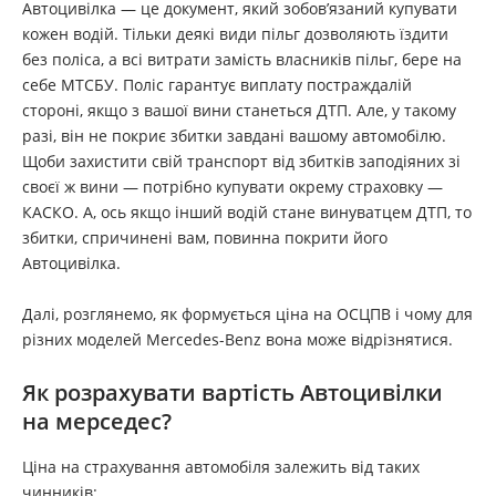
Автоцивілка — це документ, який зобов’язаний купувати
кожен водій. Тільки деякі види пільг дозволяють їздити
без поліса, а всі витрати замість власників пільг, бере на
себе МТСБУ. Поліс гарантує виплату постраждалій
стороні, якщо з вашої вини станеться ДТП. Але, у такому
разі, він не покриє збитки завдані вашому автомобілю.
Щоби захистити свій транспорт від збитків заподіяних зі
своєї ж вини — потрібно купувати окрему страховку —
КАСКО. А, ось якщо інший водій стане винуватцем ДТП, то
збитки, спричинені вам, повинна покрити його
Автоцивілка.
Далі, розглянемо, як формується ціна на ОСЦПВ і чому для
різних моделей Mercedes-Benz вона може відрізнятися.
Як розрахувати вартість Автоцивілки
на мерседес?
Ціна на страхування автомобіля залежить від таких
чинників: