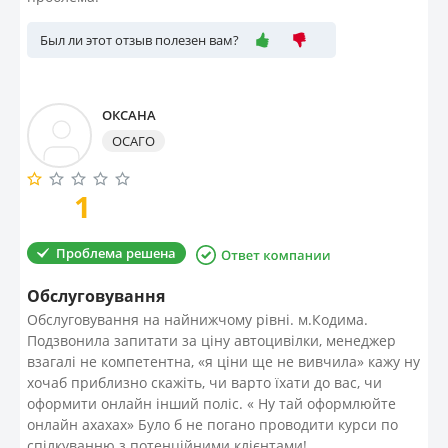
Был ли этот отзыв полезен вам?
ОКСАНА
ОСАГО
1
Проблема решена
Обслуговування
Обслуговування на найнижчому рівні. м.Кодима.
Подзвонила запитати за ціну автоцивілки, менеджер
взагалі не компетентна, «я ціни ще не вивчила» кажу ну
хочаб приблизно скажіть, чи варто їхати до вас, чи
оформити онлайн інший поліс. « Ну тай оформлюйте
онлайн ахахах» Було б не погано проводити курси по
спілкуванню з потенційними клієнтами!