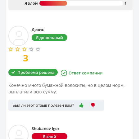
Я злой
1
Имущество
Справочник компаний
Денис
Я довольный
Новости
Партнерская программа
3
Реферальная программа
Проблема решена
Конечно много бумажной волокиты, но в целом норм,
выплатили всю сумму.
Был ли этот отзыв полезен вам?
Shubanov Igor
Я злой