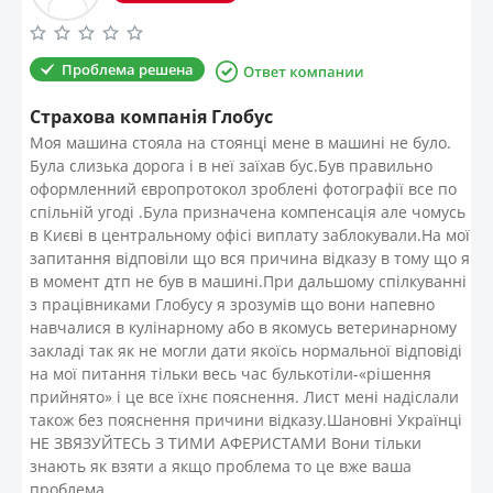
Проблема решена
Страхова компанія Глобус
Моя машина стояла на стоянці мене в машині не було.
Була слизька дорога і в неї заїхав бус.Був правильно
оформленний європротокол зроблені фотографії все по
спільній угоді .Була призначена компенсація але чомусь
в Києві в центральному офісі виплату заблокували.На мої
запитання відповіли що вся причина відказу в тому що я
в момент дтп не був в машині.При дальшому спілкуванні
з працівниками Глобусу я зрозумів що вони напевно
навчалися в кулінарному або в якомусь ветеринарному
закладі так як не могли дати якоїсь нормальної відповіді
на мої питання тільки весь час булькотіли-«рішення
прийнято» і це все їхнє пояснення. Лист мені надіслали
також без пояснення причини відказу.Шановні Українці
НЕ ЗВЯЗУЙТЕСЬ З ТИМИ АФЕРИСТАМИ Вони тільки
знають як взяти а якщо проблема то це вже ваша
проблема.