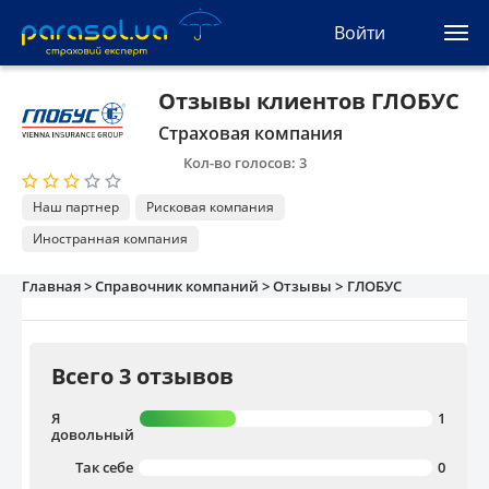
(044) 207-04-35
Войти
(093) 170-33-90
Ua
Ru
En
Отзывы клиентов ГЛОБУС
Страховая компания
Все сервисы
Кол-во голосов: 3
Автогражданка
Наш партнер
Рисковая компания
Иностранная компания
Зеленая карта
Главная >
Справочник компаний >
Отзывы >
ГЛОБУС
Туристическая
Автозащита
Всего 3 отзывов
КАСКО
Я
1
довольный
Так себе
0
Автоюрист