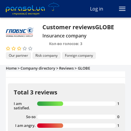
(044) 207-04-35
Log in
(093) 170-33-90
Ua
Ru
En
Customer reviewsGLOBE
Insurance company
All services
Кол-во голосов: 3
Autocivil
Our partner
Risk company
Foreign company
Green card
Home >
Company directory >
Reviews >
GLOBE
Travel
Total 3 reviews
Auto protection
I am
1
satisfied.
CASCO
So-so
0
I am angry.
Auto lawyer
1