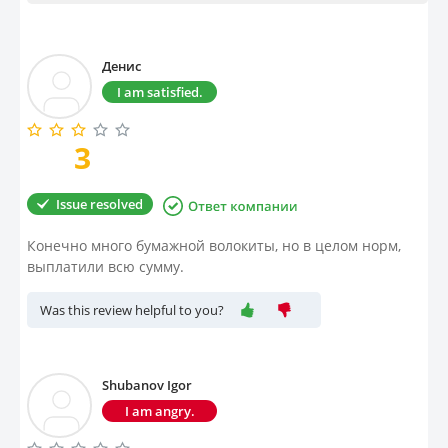
Property
Денис
Company directory
I am satisfied.
News
3
Affiliate program
Issue resolved
Referral program
Конечно много бумажной волокиты, но в целом норм,
выплатили всю сумму.
Was this review helpful to you?
Shubanov Igor
I am angry.