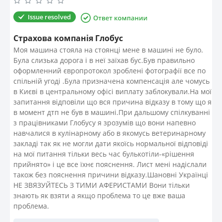
Issue resolved
Страхова компанія Глобус
Моя машина стояла на стоянці мене в машині не було.
Була слизька дорога і в неї заїхав бус.Був правильно
оформленний європротокол зроблені фотографії все по
спільній угоді .Була призначена компенсація але чомусь
в Києві в центральному офісі виплату заблокували.На мої
запитання відповіли що вся причина відказу в тому що я
в момент дтп не був в машині.При дальшому спілкуванні
з працівниками Глобусу я зрозумів що вони напевно
навчалися в кулінарному або в якомусь ветеринарному
закладі так як не могли дати якоїсь нормальної відповіді
на мої питання тільки весь час булькотіли-«рішення
прийнято» і це все їхнє пояснення. Лист мені надіслали
також без пояснення причини відказу.Шановні Українці
НЕ ЗВЯЗУЙТЕСЬ З ТИМИ АФЕРИСТАМИ Вони тільки
знають як взяти а якщо проблема то це вже ваша
проблема.