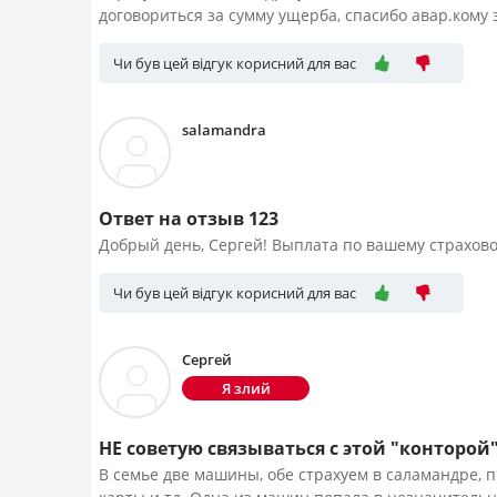
договориться за сумму ущерба, спасибо авар.кому з
Чи був цей відгук корисний для вас
salamandra
Ответ на отзыв 123
Добрый день, Сергей! Выплата по вашему страхово
Чи був цей відгук корисний для вас
Сергей
Я злий
НЕ советую связываться с этой "конторой
В семье две машины, обе страхуем в саламандре, 