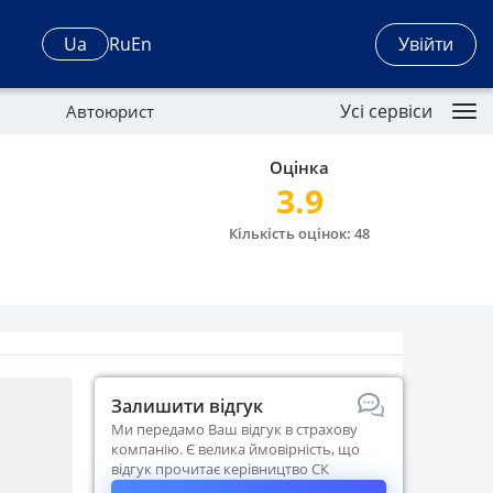
Увійти
Ua
Ru
En
Усі сервіси
Автоюрист
Оцінка
3.9
Кількість оцінок: 48
Залишити відгук
Ми передамо Ваш відгук в страхову
компанію. Є велика ймовірність, що
відгук прочитає керівництво СК