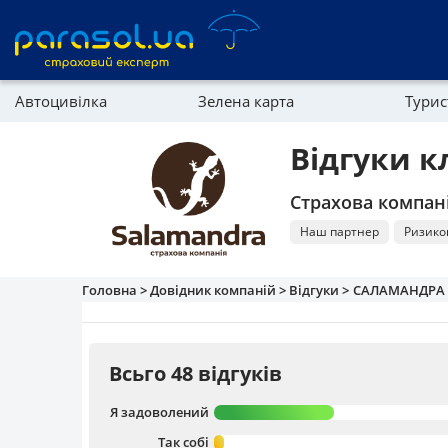
Автоцивілка
Зелена карта
Тури
Реферальна програма
Майно
Відгуки 
Довідник компаній
Страхова компан
Партнерська програма
Наш партнер
Ризико
Головна >
Довідник компаній >
Відгуки >
САЛАМАНДРА
Всьго 48 відгуків
Я задоволений
Так собі