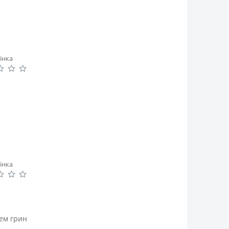
інка
інка
аем грин