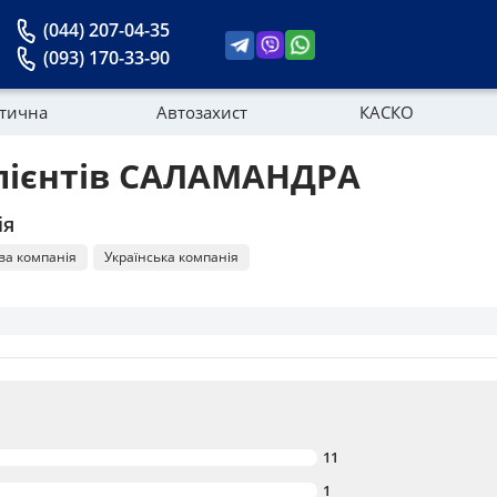
(044) 207-04-35
(093) 170-33-90
стична
Автозахист
КАСКО
клієнтів САЛАМАНДРА
Новини
ія
ва компанія
Українська компанія
11
1