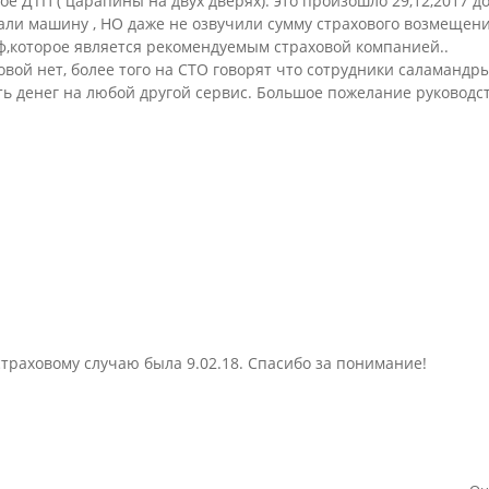
е ДТП ( царапины на двух дверях). это произошло 29,12,2017 д
али машину , НО даже не озвучили сумму страхового возмещения
ф,которое является рекомендуемым страховой компанией..
овой нет, более того на СТО говорят что сотрудники саламандр
ть денег на любой другой сервис. Большое пожелание руководст
траховому случаю была 9.02.18. Спасибо за понимание!