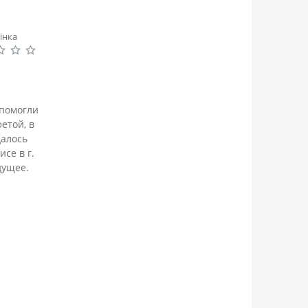
інка
 помогли
етой, в
далось
се в г.
дущее.