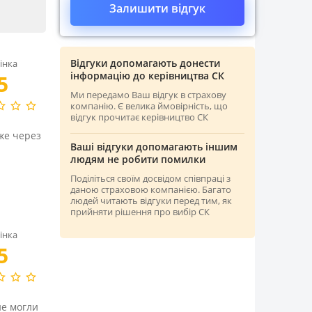
Залишити відгук
Відгуки допомагають донести
інка
інформацію до керівництва СК
5
Ми передамо Ваш відгук в страхову
компанію. Є велика ймовірність, що
відгук прочитає керівництво СК
же через
Ваші відгуки допомагають іншим
людям не робити помилки
Поділіться своїм досвідом співпраці з
даною страховою компанією. Багато
людей читають відгуки перед тим, як
прийняти рішення про вибір СК
інка
5
не могли