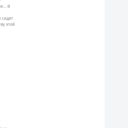
о
... В
ы сидят
ву этой