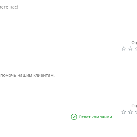
аете нас!
Оц
ы помочь нашим клиентам.
Оц