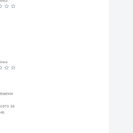
інка
інка
ремени
сего за
ня.