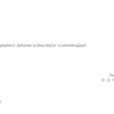
дивувати. Дякуємо за Ваш відгук та рекомендації!
Оц
!