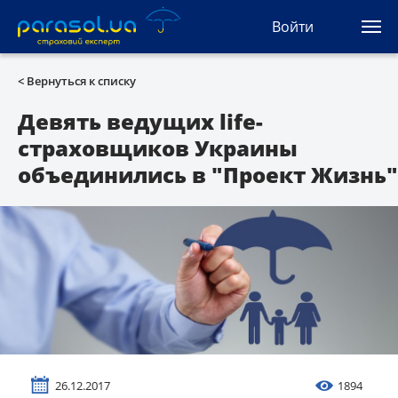
(044) 207-04-35
Войти
(093) 170-33-90
Ua
Ru
En
< Вернуться к списку
Все сервисы
Девять ведущих life-
страховщиков Украины
Автогражданка
объединились в "Проект Жизнь"
Зеленая карта
Туристическая
Автозащита
КАСКО
Автоюрист
26.12.2017
1894