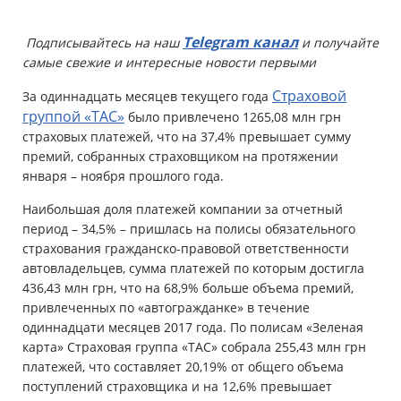
Имущество
Telegram канал
Подписывайтесь на наш
и получайте
самые свежие и интересные новости первыми
Справочник компаний
Страховой
За одиннадцать месяцев текущего года
Новости
группой «ТАС»
было привлечено 1265,08 млн грн
страховых платежей, что на 37,4% превышает сумму
Партнерская программа
премий, собранных страховщиком на протяжении
января – ноября прошлого года.
Реферальная программа
Наибольшая доля платежей компании за отчетный
период – 34,5% – пришлась на полисы обязательного
страхования гражданско-правовой ответственности
автовладельцев, сумма платежей по которым достигла
436,43 млн грн, что на 68,9% больше объема премий,
привлеченных по «автогражданке» в течение
одиннадцати месяцев 2017 года. По полисам «Зеленая
карта» Страховая группа «ТАС» собрала 255,43 млн грн
платежей, что составляет 20,19% от общего объема
поступлений страховщика и на 12,6% превышает