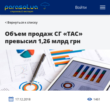
(044) 207-04-35
Войти
(093) 170-33-90
Ua
Ru
En
< Вернуться к списку
Все сервисы
Объем продаж СГ «ТАС»
превысил 1,26 млрд грн
Автогражданка
Зеленая карта
Туристическая
Автозащита
КАСКО
17.12.2018
1461
Автоюрист