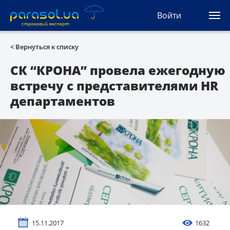
(044) 207-04-35
Войти
(093) 170-33-90
Ua
Ru
En
< Вернуться к списку
Все сервисы
СК “КРОНА” провела ежегодную
встречу с представителями HR
Автогражданка
департаментов
Зеленая карта
Туристическая
Автозащита
КАСКО
Автоюрист
15.11.2017
1632